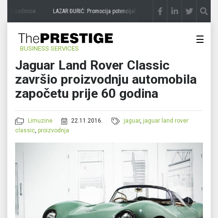
ije 3 sedmice
LAZAR ĐURIĆ: Promocija potencijal pretvara u destinaciju
prije 3 sedm
☰
BUSINESS SERVICES
Jaguar Land Rover Classic
završio proizvodnju automobila
započetu prije 60 godina
Limuzine
22.11.2016.
jaguar
,
jaguar land rover
classic
,
proizvodnja