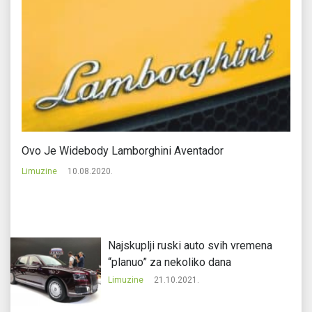
Ovo Je Widebody Lamborghini Aventador
BM
Limuzine
10.08.2020.
Li
Najskuplji ruski auto svih vremena
“planuo” za nekoliko dana
Limuzine
21.10.2021.