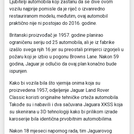
Ljubitelji automobila koji zastanu da se dive ovom
vozilu najprije pomisle da je riječ o izvanredno
restauriranom modelu, međutim, ovaj automobil
praktično nije ni postojao do 2016. godine.
Britanski proizvođač je 1957. godine planirao
ograničenu seriju od 25 automobila, ali je iz fabrike
izašlo svega njih 16 jer su preostali primjerci izgorjeli u
požaru koji je izbio u pogonu Browns Lane. Nakon 59
godina, Jaguar je odlučio da ovaj plan konačno bude
ispunjen.
Kako bi vozila bila što vjernija onima koja su
proizvedena 1957, odjeljenje Jaguar Land Rover
Classic koristi originalne tehničke crteža automobila.
Takođe su i nabavili i dva sačuvana Jaguara XKSS koja
su skenirana u 3D tehnologiji kako bi prilikom izrade
karoserije bila identična prvobitnim automobilima.
Nakon 18 mjeseci napornog rada, tim Jaguarovog