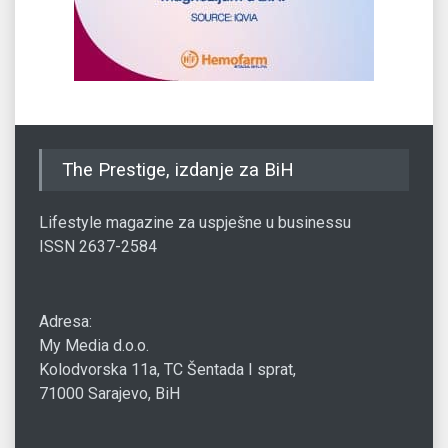
The Prestige, izdanje za BiH
Lifestyle magazine za uspješne u businessu
ISSN 2637-2584
Adresa:
My Media d.o.o.
Kolodvorska 11a, TC Šentada I sprat,
71000 Sarajevo, BiH