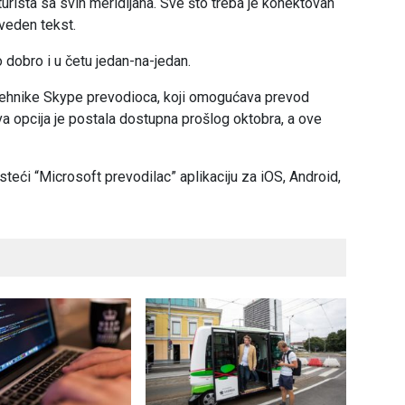
 turista sa svih meridijana. Sve što treba je konektovan
eveden tekst.
 dobro i u četu jedan-na-jedan.
 tehnike Skype prevodioca, koji omogućava prevod
 opcija je postala dostupna prošlog oktobra, a ove
teći “Microsoft prevodilac” aplikaciju za iOS, Android,