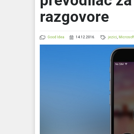
prevodilac za
razgovore
Good Idea
14.12.2016.
jezici
,
Microsof