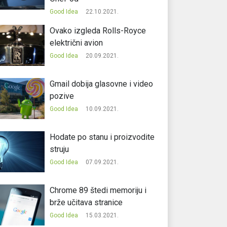
Good Idea
22.10.2021.
Ovako izgleda Rolls-Royce
električni avion
Good Idea
20.09.2021.
Gmail dobija glasovne i video
pozive
Good Idea
10.09.2021.
Hodate po stanu i proizvodite
struju
Good Idea
07.09.2021.
Chrome 89 štedi memoriju i
brže učitava stranice
Good Idea
15.03.2021.