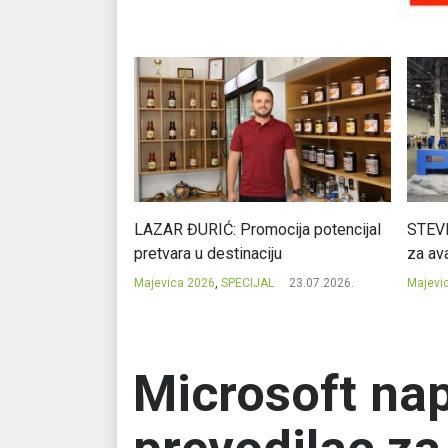
Ć: Čuvari ukusa
LAZAR ĐURIĆ: Promocija potencijal
STEVI
pretvara u destinaciju
za ava
23.07.2026.
Majevica 2026
,
SPECIJAL
23.07.2026.
Majevi
Microsoft nap