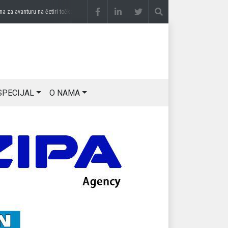
 avanturu na četiri točka
prije 2 sedmice
DRAGAN OSTOJIĆ: Moj karakter je iskovan
SPECIJAL
O NAMA