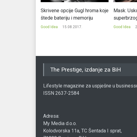
 promijenio
Skrivene opcije Gugl hroma koje
Mask: Usko
ting?
štede bateriju i memoriju
superbrzog 
.2017.
Good Idea
15.08.2017.
Good Idea
2
The Prestige, izdanje za BiH
Lifestyle magazine za uspješne u business
ISSN 2637-2584
Adresa:
My Media d.o.o.
Kolodvorska 11a, TC Šentada I sprat,