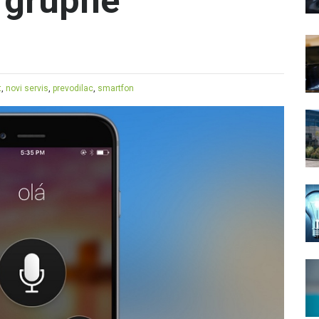
 grupne
t
,
novi servis
,
prevodilac
,
smartfon