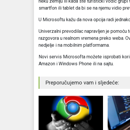
neku zemlju ili kada ste turistički vodič grupi
smartfon ili tablet da bi se na njemu vidio pr
U Microsoftu kažu da nova opcija radi jednako
Univerzalni prevodilac napravljen je pomoću
razgovora u realnom vremena preko weba. Ova
nedjelje i na mobilnim platformama.
Novi servis Microsofta možete isprobati koris
Amazon i Windows Phone ili na sajtu.
Preporučujemo vam i sljedeće: