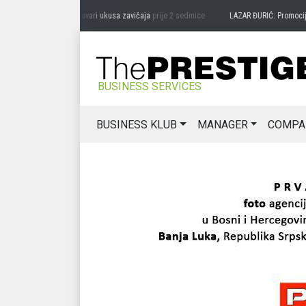
DRAG MIĆANOVIĆ: Čuvari ukusa zavičaja
prije 2 sedmice
LAZAR ĐURIĆ: Promocija pot
BUSINESS SERVICES
BUSINESS KLUB
MANAGER
COMPA