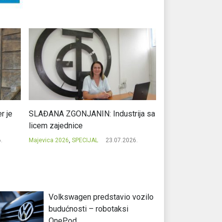
r je
SLAĐANA ZGONJANIN: Industrija sa
NIKOLA GAVRIĆ: L
licem zajednice
regionalni uspje
.
Majevica 2026
,
SPECIJAL
23.07.2026.
Majevica 2026
,
SPEC
Volkswagen predstavio vozilo
budućnosti – robotaksi
OnePod