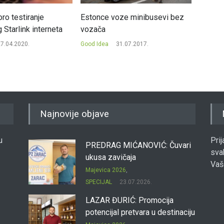
ro testiranje
Estonce voze minibusevi bez
Alibab
Starlink interneta
vozača
na Am
7.04.2020.
Good Idea
31.07.2017.
Good Id
Najnovije objave
u
Pri
PREDRAG MIĆANOVIĆ: Čuvari
sva
ukusa zavičaja
Vaš
Majevica 2026
,
SPECIJAL
23.07.2026.
LAZAR ĐURIĆ: Promocija
potencijal pretvara u destinaciju