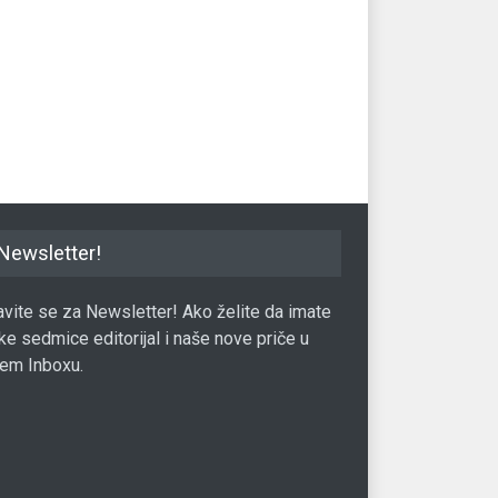
a sprema svoj odgovor
Instagram ruši ostale kanale
Pol
azon Echo
komunikacije
pro
aut
ea
03.07.2017.
Good Idea
31.01.2018.
Goo
Newsletter!
javite se za Newsletter! Ako želite da imate
ke sedmice editorijal i naše nove priče u
em Inboxu.