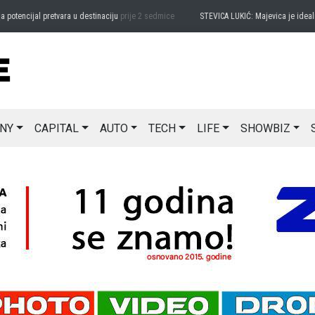
encijal pretvara u destinaciju
prije 2 sedmice
STEVICA LUKIĆ: Majevica je idealna za
NY
CAPITAL
AUTO
TECH
LIFE
SHOWBIZ