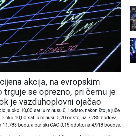
ijena akcija, na evropskim
 trguje se oprezno, pri čemu je
dok je vazduhoplovni ojačao
o je oko 10,00 sati u minusu 0,1 odsto, nakon što je juče
je oko 10,00 sati u minusu 0,20 odsto, na 7.285 bodova,
a 11.783 boda, a pariski CAC 0,15 odsto, na 4.918 bodova.