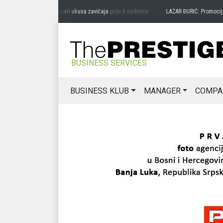
RAG MIĆANOVIĆ: Čuvari ukusa zavičaja
prije 3 sedmice
LAZAR ĐURIĆ: Promocija pote
BUSINESS SERVICES
BUSINESS KLUB
MANAGER
COMPA