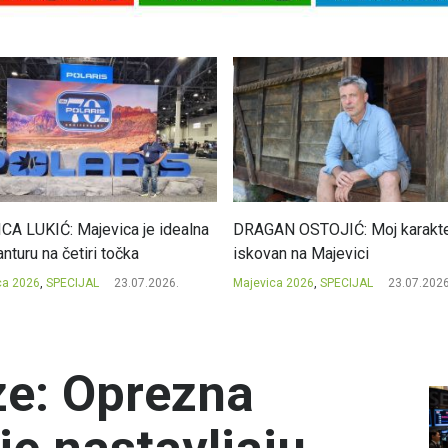
CA LUKIĆ: Majevica je idealna
DRAGAN OSTOJIĆ: Moj karakte
nturu na četiri točka
iskovan na Majevici
ca 2026
,
SPECIJAL
23.07.2026.
Majevica 2026
,
SPECIJAL
23.07.2026
ze: Oprezna