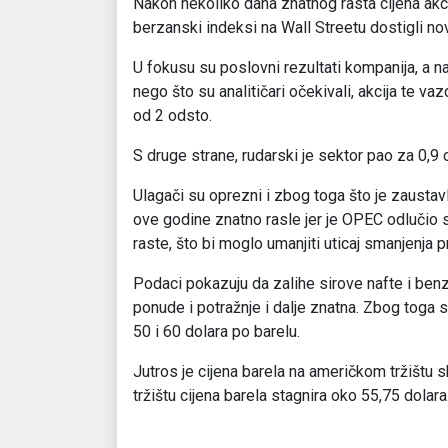
Nakon nekoliko dana znatnog rasta cijena akcij
berzanski indeksi na Wall Streetu dostigli nove
U fokusu su poslovni rezultati kompanija, a na
nego što su analitičari očekivali, akcija te v
od 2 odsto.
S druge strane, rudarski je sektor pao za 0,9 
Ulagači su oprezni i zbog toga što je zaustavl
ove godine znatno rasle jer je OPEC odlučio 
raste, što bi moglo umanjiti uticaj smanjenja
Podaci pokazuju da zalihe sirove nafte i ben
ponude i potražnje i dalje znatna. Zbog toga
50 i 60 dolara po barelu.
Jutros je cijena barela na američkom tržištu 
tržištu cijena barela stagnira oko 55,75 dolara