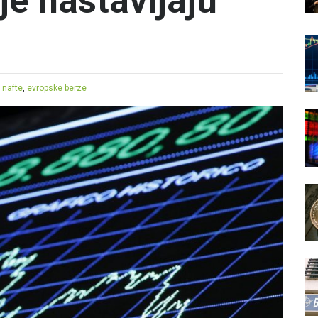
je nastavljaju
 nafte
,
evropske berze