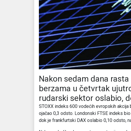
Nakon sedam dana rasta c
berzama u četvrtak ujutro
rudarski sektor oslabio, 
STOXX indeks 600 vodećih evropskih akcija bi
ojačao 0,3 odsto. Londonski FTSE indeks bio 
dok je frankfurtski DAX oslabio 0,10 odsto, n