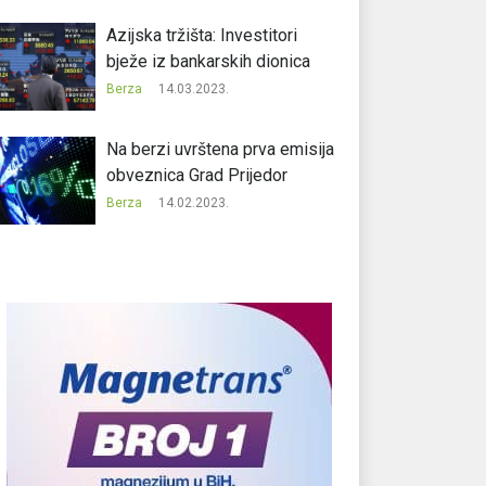
Azijska tržišta: Investitori
bježe iz bankarskih dionica
Berza
14.03.2023.
Na berzi uvrštena prva emisija
obveznica Grad Prijedor
Berza
14.02.2023.