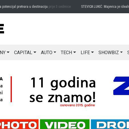
ncijal pretvara u destinaciju
prije 3 sedmice
STEVICA LUKIĆ: Majevica je idealna za 
NY
CAPITAL
AUTO
TECH
LIFE
SHOWBIZ