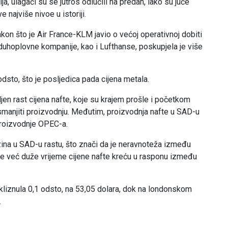
a, ulagači su se jutros odlučili na predah, iako su juče
 najviše nivoe u istoriji.
kon što je Air France-KLM javio o većoj operativnoj dobiti
azduhoplovne kompanije, kao i Lufthanse, poskupjela je više
odsto, što je posljedica pada cijena metala.
jen rast cijena nafte, koje su krajem prošle i početkom
smanjiti proizvodnju. Međutim, proizvodnja nafte u SAD-u
 proizvodnje OPEC-a.
zina u SAD-u rastu, što znači da je neravnoteža između
 se već duže vrijeme cijene nafte kreću u rasponu između
skliznula 0,1 odsto, na 53,05 dolara, dok na londonskom
.