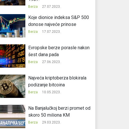
Berza
27.07.2023.
Koje dionice indeksa S&P 500
donose najveće prinose
Berza
17.07.2023.
Evropske berze porasle nakon
šest dana pada
Berza
27.06.2023.
Najveća kriptoberza blokirala
podizanje bitcoina
Berza
10.05.2023.
Na Banjalučkoj berzi promet od
skoro 50 miliona KM
Berza
29.03.2023.