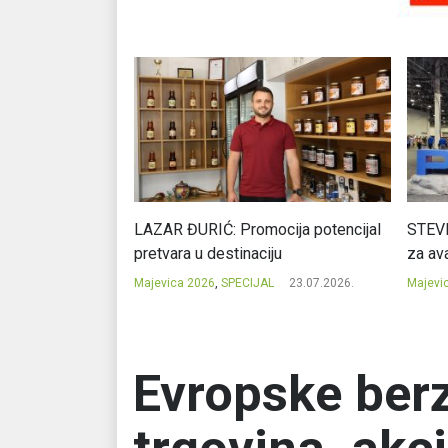
Ć: Čuvari ukusa
LAZAR ĐURIĆ: Promocija potencijal
STEVI
pretvara u destinaciju
za ava
23.07.2026.
Majevica 2026
,
SPECIJAL
23.07.2026.
Majevi
Evropske ber