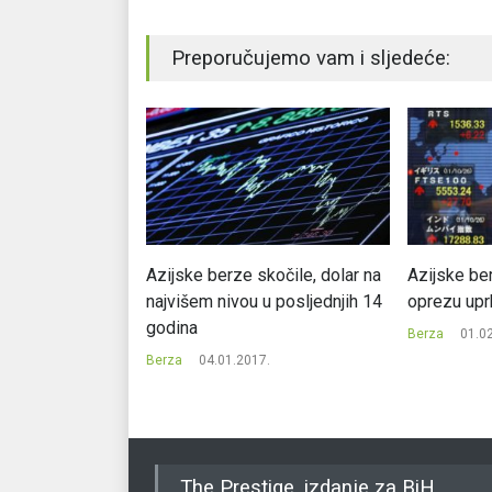
Preporučujemo vam i sljedeće:
berzi ostvaren je
Azijske berze skočile, dolar na
Azijske ber
.952 KM, na
najvišem nivou u posljednjih 14
oprezu upr
KM
godina
Berza
01.0
7.
Berza
04.01.2017.
The Prestige, izdanje za BiH