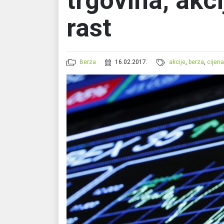
trgovina, akci
rast
Berza
16.02.2017.
akcije
,
berza
,
cijena