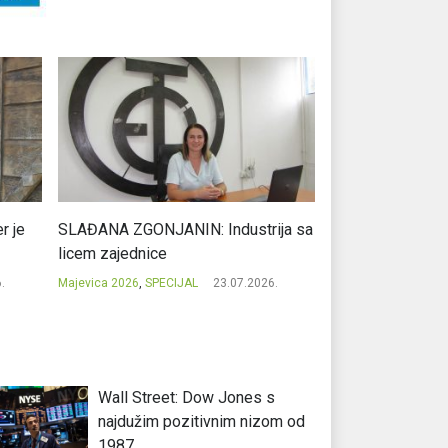
r je
SLAĐANA ZGONJANIN: Industrija sa
NIKOLA GAVRIĆ: L
licem zajednice
regionalni uspje
.
Majevica 2026
,
SPECIJAL
23.07.2026.
Majevica 2026
,
SPEC
Wall Street: Dow Jones s
najdužim pozitivnim nizom od
1987.