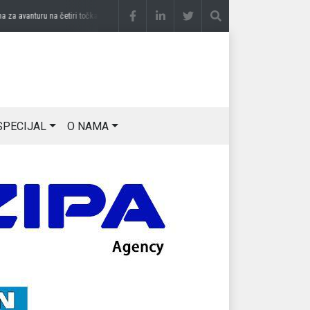
avanturu na četiri točka
prije 3 sedmice
DRAGAN OSTOJIĆ: Moj karakter je iskovan 
SPECIJAL
O NAMA