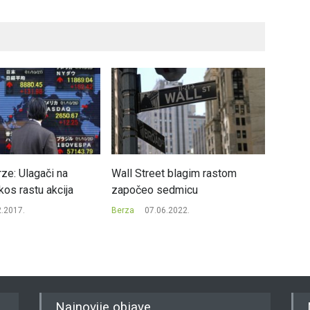
ze: Ulagači na
Wall Street blagim rastom
Dow Jon
kos rastu akcija
započeo sedmicu
dan u 
2.2017.
Berza
07.06.2022.
Berza
Najnovije objave