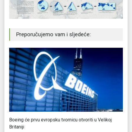
Preporučujemo vam i sljedeće:
Boeing će prvu evropsku tvornicu otvoriti u Velikoj
Po
Britaniji
pr