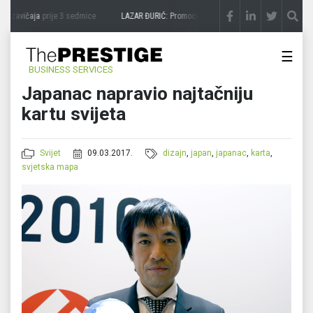
 zavičaja
prije 3 sedmice
LAZAR ĐURIĆ: Promocija potencijal pretvara u destinaciju
☰
BUSINESS SERVICES
Japanac napravio najtačniju
kartu svijeta
Svijet
09.03.2017.
dizajn
,
japan
,
japanac
,
karta
,
svjetska mapa