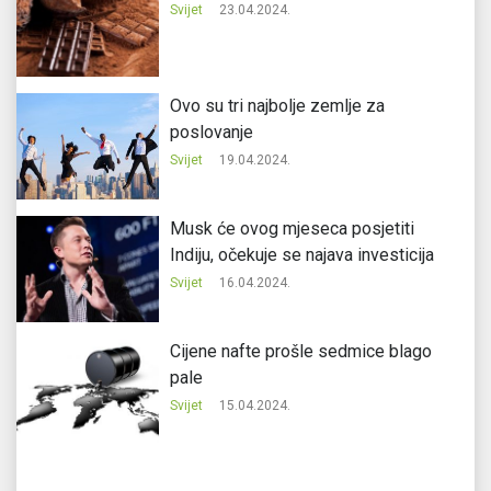
Svijet
23.04.2024.
Ovo su tri najbolje zemlje za
poslovanje
Svijet
19.04.2024.
Musk će ovog mjeseca posjetiti
Indiju, očekuje se najava investicija
Svijet
16.04.2024.
Cijene nafte prošle sedmice blago
pale
Svijet
15.04.2024.