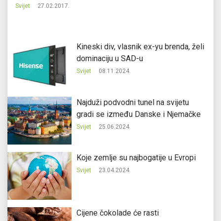
Svijet
27.02.2017.
Svi
Kineski div, vlasnik ex-yu brenda, želi
dominaciju u SAD-u
Svijet
08.11.2024.
Najduži podvodni tunel na svijetu
gradi se između Danske i Njemačke
Svijet
25.06.2024.
Koje zemlje su najbogatije u Evropi
Svijet
23.04.2024.
Cijene čokolade će rasti