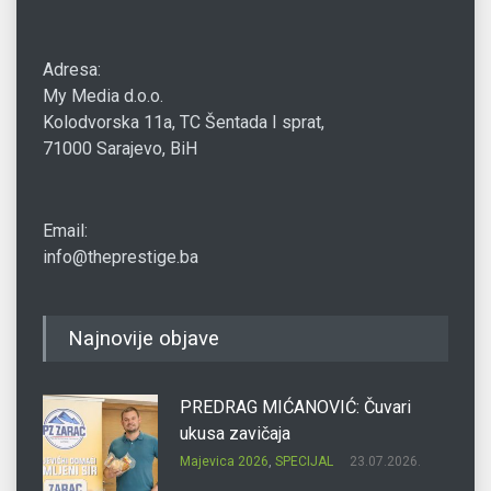
Adresa:
My Media d.o.o.
Kolodvorska 11a, TC Šentada I sprat,
71000 Sarajevo, BiH
Email:
info@theprestige.ba
Najnovije objave
PREDRAG MIĆANOVIĆ: Čuvari
ukusa zavičaja
Majevica 2026
,
SPECIJAL
23.07.2026.