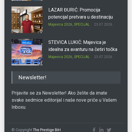
LAZAR ĐURIĆ: Promocija
potencijal pretvara u destinaciju
Majevica 2026
,
SPECIJAL
23.07.2026.
STEVICA LUKIĆ: Majevica je
idealna za avanturu na četiri točka
Majevica 2026
,
SPECIJAL
23.07.2026.
DRAGAN OSTOJIĆ: Moj karakter je
Newsletter!
iskovan na Majevici
Majevica 2026
,
SPECIJAL
23.07.2026.
Prijavite se za Newsletter! Ako želite da imate
svake sedmice editorijal i naše nove priče u Vašem
Inboxu.
SLAĐANA ZGONJANIN: Industrija
sa licem zajednice
Majevica 2026
,
SPECIJAL
23.07.2026.
© Copyright
The Prestige BiH