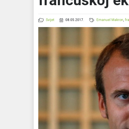
francuskoj e
Svijet
08.05.2017.
Emanuel Makron
,
fr