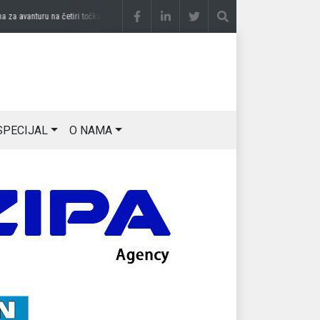
 avanturu na četiri točka
prije 3 sedmice
DRAGAN OSTOJIĆ: Moj karakter je iskovan
SPECIJAL
O NAMA