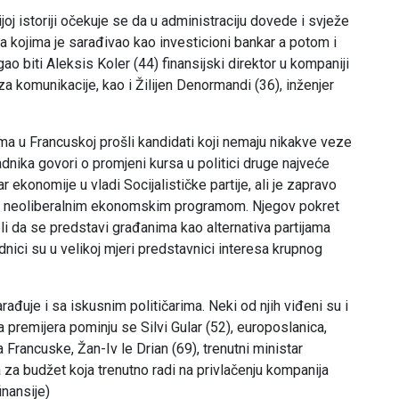
j istoriji očekuje se da u administraciju dovede i svježe
 kojima je sarađivao kao investicioni bankar a potom i
o biti Aleksis Koler (44) finansijski direktor u kompaniji
a komunikacije, kao i Žilijen Denormandi (36), inženjer
ima u Francuskoj prošli kandidati koji nemaju nikakve veze
adnika govori o promjeni kursa u politici druge najveće
ekonomije u vladi Socijalističke partije, ali je zapravo
ati neoliberalnim ekonomskim programom. Njegov pokret
 želi da se predstavi građanima kao alternativa partijama
adnici su u velikoj mjeri predstavnici interesa krupnog
uje i sa iskusnim političarima. Neki od njih viđeni su i
a premijera pominju se Silvi Gular (52), europoslanica,
 Francuske, Žan-Iv le Drian (69), trenutni ministar
 za budžet koja trenutno radi na privlačenju kompanija
inansije)