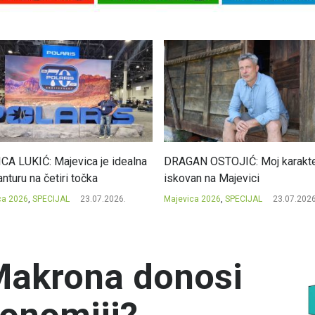
CA LUKIĆ: Majevica je idealna
DRAGAN OSTOJIĆ: Moj karakte
nturu na četiri točka
iskovan na Majevici
ca 2026
,
SPECIJAL
23.07.2026.
Majevica 2026
,
SPECIJAL
23.07.2026
Makrona donosi