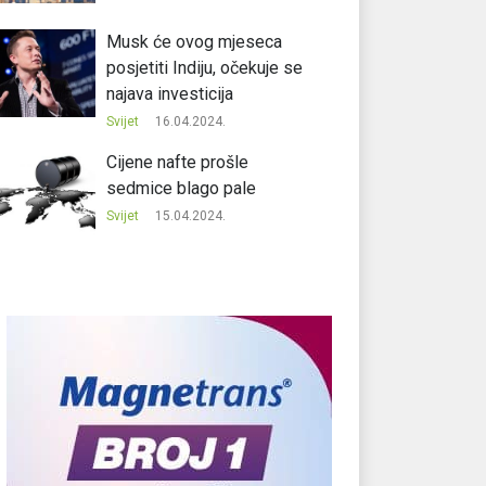
Musk će ovog mjeseca
posjetiti Indiju, očekuje se
najava investicija
Svijet
16.04.2024.
Cijene nafte prošle
sedmice blago pale
Svijet
15.04.2024.