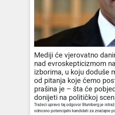
Mediji će vjerovatno dan
nad evroskepticizmom na
izborima, u koju doduše m
od pitanja koje ćemo pos
prašina je – šta će pob
donijeti na političkoj scen
Tražeći upravo taj odgovor Blumberg je istraž
odnosno potencijalni kandidati za značajne p