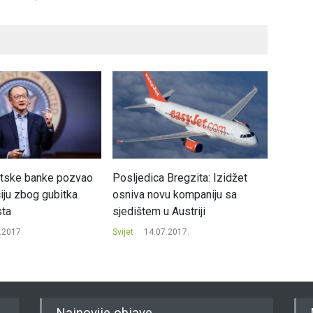
etske banke pozvao
Posljedica Bregzita: Izidžet
Počela
ciju zbog gubitka
osniva novu kompaniju sa
Svijet
sta
sjedištem u Austriji
.2017.
Svijet
14.07.2017.
Najnovije objave