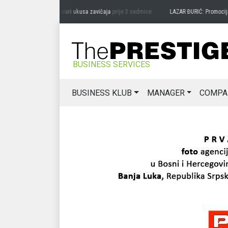
RAG MIĆANOVIĆ: Čuvari ukusa zavičaja
prije 3 sedmice
LAZAR ĐURIĆ: Promocija pot
BUSINESS SERVICES
BUSINESS KLUB
MANAGER
COMPA