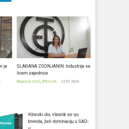
r je
SLAĐANA ZGONJANIN: Industrija sa
NIKOLA GAVRIĆ: L
licem zajednice
regionalni uspje
.
Majevica 2026
,
SPECIJAL
23.07.2026.
Majevica 2026
,
SPEC
Kineski div, vlasnik ex-yu
brenda, želi dominaciju u SAD-
u