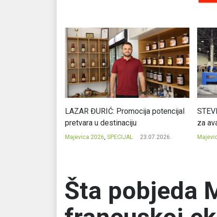
Ć: Čuvari ukusa
LAZAR ĐURIĆ: Promocija potencijal
STEVI
pretvara u destinaciju
za ava
23.07.2026.
Majevica 2026
,
SPECIJAL
23.07.2026.
Majevi
Šta pobjeda 