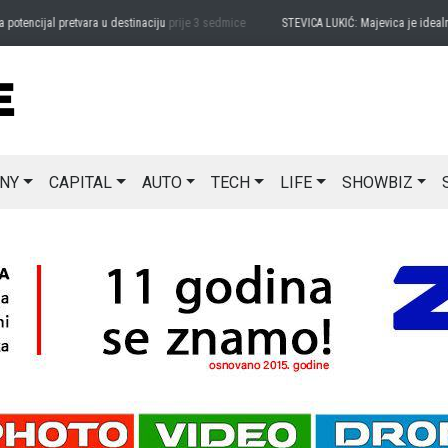
encijal pretvara u destinaciju
prije 3 sedmice
STEVICA LUKIĆ: Majevica je idealna za
NY
CAPITAL
AUTO
TECH
LIFE
SHOWBIZ