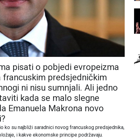
ima pisati o pobjedi evropeizma
 francuskim predsjedničkim
nogi ni nisu sumnjali. Ali jedno
taviti kada se malo slegne
jeda Emanuela Makrona novo
i?
io ko su najbliži saradnici novog francuskog predsjednika,
oložaje, i kakve ekonomske principe podržavaju.