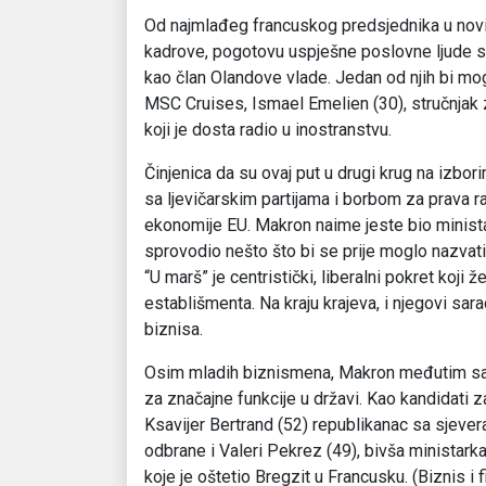
Od najmlađeg francuskog predsjednika u novijo
kadrove, pogotovu uspješne poslovne ljude sa
kao član Olandove vlade. Jedan od njih bi moga
MSC Cruises, Ismael Emelien (30), stručnjak z
koji je dosta radio u inostranstvu.
Činjenica da su ovaj put u drugi krug na izbor
sa ljevičarskim partijama i borbom za prava r
ekonomije EU. Makron naime jeste bio ministar 
sprovodio nešto što bi se prije moglo nazv
“U marš” je centristički, liberalni pokret koji
establišmenta. Na kraju krajeva, i njegovi sar
biznisa.
Osim mladih biznismena, Makron međutim sarađ
za značajne funkcije u državi. Kao kandidati z
Ksavijer Bertrand (52) republikanac sa sjevera
odbrane i Valeri Pekrez (49), bivša ministarka
koje je oštetio Bregzit u Francusku. (Biznis i f