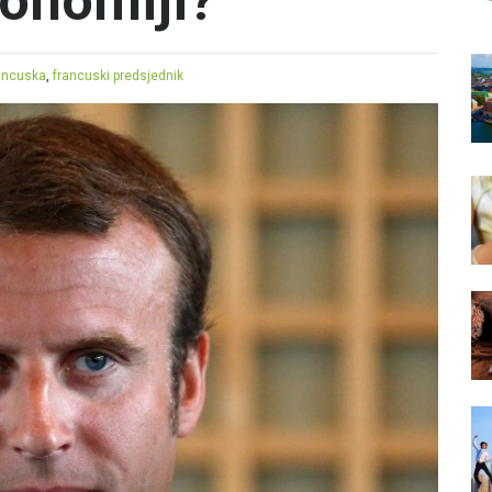
konomiji?
ancuska
,
francuski predsjednik