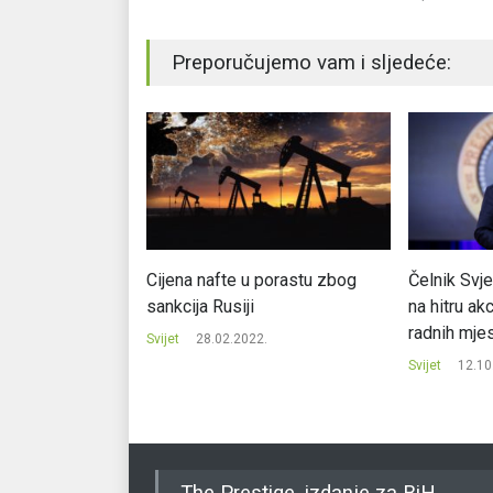
Preporučujemo vam i sljedeće:
: Više od milion
Cijena nafte u porastu zbog
Čelnik Svj
je novac od
sankcija Rusiji
na hitru ak
radnih mje
Svijet
28.02.2022.
.
Svijet
12.10
The Prestige, izdanje za BiH