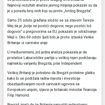
Najnoviji rezultati analize javnog mnjenja pokazali su da
je u porastu broj onih koji su protiv „tvrdog Bregzita“.
Samo 35 odsto građana složilo se sa stavom Tereze
Mej da je „bolje ne postići dogovor, nego postići loš
dogovor“ u pregovorima sa EU, pokazalo je istraživanje
Mejl o. Oko 69 odsto ljudi bilo je protiv izlaska Velike
Britanije iz carinske unije.
U međuvremenu, još jedna analiza pokazala je da
pristalice Laburističke partije u velikoj mjeri podržavaju
najmekšu varijantu Bregzita, piše Independent.
Velikoj Britaniji je potrebno da Bregzit protekne glatko
kako bi se podržala radna mjesta i investicije
obezbjeđivanjem novih carinskih ugovora sa
Evropskom unijom, izjavio je britanski ministar finansija
Filip Hamond.
Bregzit znači da će Britanija napustiti jedinstveno