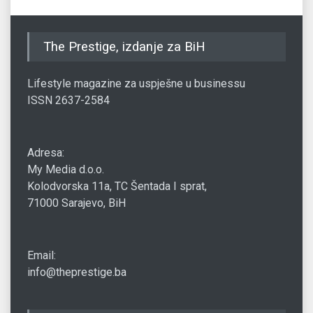
The Prestige, izdanje za BiH
Lifestyle magazine za uspješne u businessu
ISSN 2637-2584
Adresa:
My Media d.o.o.
Kolodvorska 11a, TC Šentada I sprat,
71000 Sarajevo, BiH
Email:
info@theprestige.ba