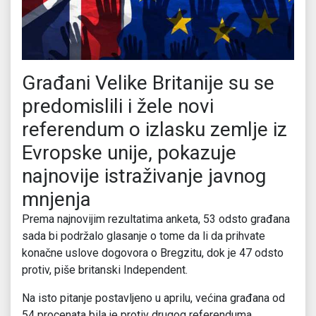
Građani Velike Britanije su se
predomislili i žele novi
referendum o izlasku zemlje iz
Evropske unije, pokazuje
najnovije istraživanje javnog
mnjenja
Prema najnovijim rezultatima anketa, 53 odsto građana
sada bi podržalo glasanje o tome da li da prihvate
konačne uslove dogovora o Bregzitu, dok je 47 odsto
protiv, piše britanski Independent.
Na isto pitanje postavljeno u aprilu, većina građana od
54 procenata bila je protiv drugog referenduma.