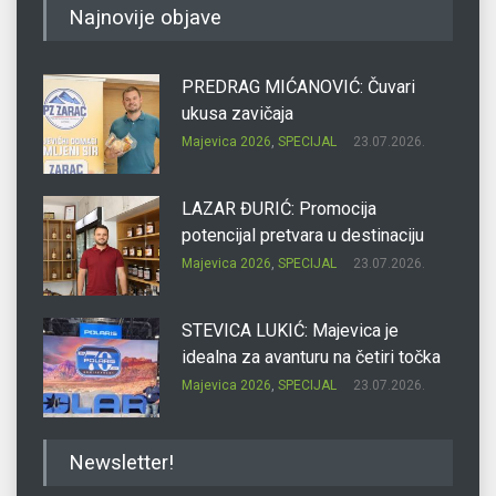
Najnovije objave
PREDRAG MIĆANOVIĆ: Čuvari
ukusa zavičaja
Majevica 2026
,
SPECIJAL
23.07.2026.
LAZAR ĐURIĆ: Promocija
potencijal pretvara u destinaciju
Majevica 2026
,
SPECIJAL
23.07.2026.
STEVICA LUKIĆ: Majevica je
idealna za avanturu na četiri točka
Majevica 2026
,
SPECIJAL
23.07.2026.
DRAGAN OSTOJIĆ: Moj karakter je
Newsletter!
iskovan na Majevici