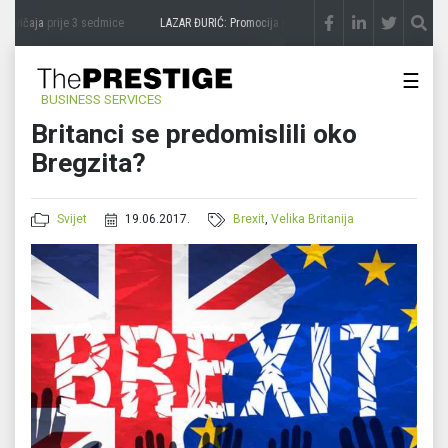
avičaja
prije 3 sedmice
LAZAR ĐURIĆ: Promocija potencijal pretvara u destinaciju
pr
☰
BUSINESS SERVICES
Britanci se predomislili oko
Bregzita?
Svijet
19.06.2017.
Brexit
,
Velika Britanija