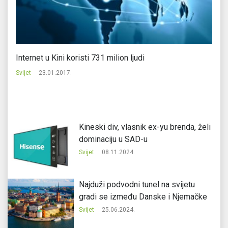
Internet u Kini koristi 731 milion ljudi
Xi
Svijet
23.01.2017.
Svi
Kineski div, vlasnik ex-yu brenda, želi
dominaciju u SAD-u
Svijet
08.11.2024.
Najduži podvodni tunel na svijetu
gradi se između Danske i Njemačke
Svijet
25.06.2024.