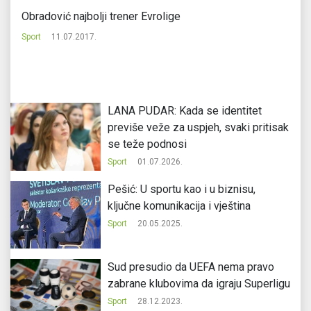
je
Obradović najbolji trener Evrolige
EU
ul
Sport
11.07.2017.
Sp
LANA PUDAR: Kada se identitet
previše veže za uspjeh, svaki pritisak
se teže podnosi
Sport
01.07.2026.
Pešić: U sportu kao i u biznisu,
ključne komunikacija i vještina
Sport
20.05.2025.
Sud presudio da UEFA nema pravo
zabrane klubovima da igraju Superligu
Sport
28.12.2023.