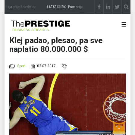
vičaja
prije 3 sedmice
LAZAR ĐURIĆ: Promocija potencijal pretvara u destinaciju
pri
☰
BUSINESS SERVICES
Klej padao, plesao, pa sve
naplatio 80.000.000 $
Sport
02.07.2017.