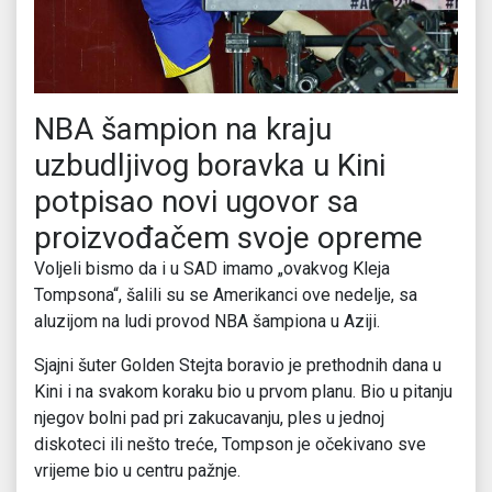
NBA šampion na kraju
uzbudljivog boravka u Kini
potpisao novi ugovor sa
proizvođačem svoje opreme
Voljeli bismo da i u SAD imamo „ovakvog Kleja
Tompsona“, šalili su se Amerikanci ove nedelje, sa
aluzijom na ludi provod NBA šampiona u Aziji.
Sjajni šuter Golden Stejta boravio je prethodnih dana u
Kini i na svakom koraku bio u prvom planu. Bio u pitanju
njegov bolni pad pri zakucavanju, ples u jednoj
diskoteci ili nešto treće, Tompson je očekivano sve
vrijeme bio u centru pažnje.