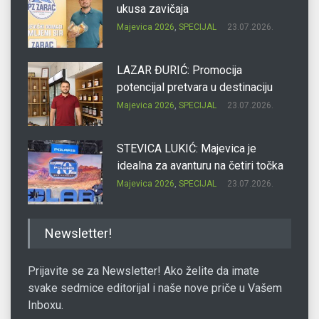
ukusa zavičaja
Majevica 2026
,
SPECIJAL
23.07.2026.
LAZAR ĐURIĆ: Promocija
potencijal pretvara u destinaciju
Majevica 2026
,
SPECIJAL
23.07.2026.
STEVICA LUKIĆ: Majevica je
idealna za avanturu na četiri točka
Majevica 2026
,
SPECIJAL
23.07.2026.
DRAGAN OSTOJIĆ: Moj karakter je
Newsletter!
iskovan na Majevici
Majevica 2026
,
SPECIJAL
23.07.2026.
Prijavite se za Newsletter! Ako želite da imate
svake sedmice editorijal i naše nove priče u Vašem
Inboxu.
SLAĐANA ZGONJANIN: Industrija