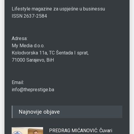
Lifestyle magazine za uspješne u businessu
ISSN 2637-2584
Adresa:
My Media d.o.o.
Kolodvorska 11a, TC Šentada I sprat,
71000 Sarajevo, BiH
Email:
info@theprestige.ba
Najnovije objave
PREDRAG MIĆANOVIĆ: Čuvari