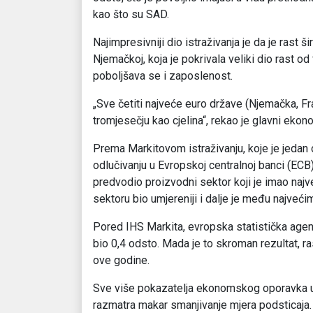
kao što su SAD.
Najimpresivniji dio istraživanja je da je rast 
Njemačkoj, koja je pokrivala veliki dio rast o
poboljšava se i zaposlenost.
„Sve četiti najveće euro države (Njemačka, Frac
tromjesečju kao cjelina“, rekao je glavni ekon
Prema Markitovom istraživanju, koje je jedan o
odlučivanju u Evropskoj centralnoj banci (EC
predvodio proizvodni sektor koji je imao najv
sektoru bio umjereniji i dalje je među najveći
Pored IHS Markita, evropska statistička agenc
bio 0,4 odsto. Mada je to skroman rezultat, 
ove godine.
Sve više pokazatelja ekonomskog oporavka u
razmatra makar smanjivanje mjera podsticaja.