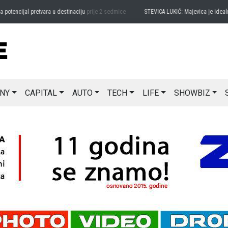
ncijal pretvara u destinaciju
prije 2 sedmice
STEVICA LUKIĆ: Majevica je idealna za
NY
CAPITAL
AUTO
TECH
LIFE
SHOWBIZ