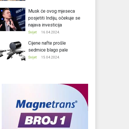
Musk će ovog mjeseca
posjetiti Indiju, očekuje se
najava investicija
Svijet
16.04.2024.
Cijene nafte prošle
sedmice blago pale
Svijet
15.04.2024.