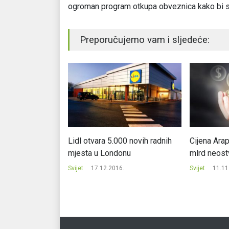
ogroman program otkupa obveznica kako bi se 
Preporučujemo vam i sljedeće:
 77 miliona
Lidl otvara 5.000 novih radnih
Cijena Ara
 stretške
mjesta u Londonu
mlrd neost
Svijet
17.12.2016.
Svijet
11.11
.