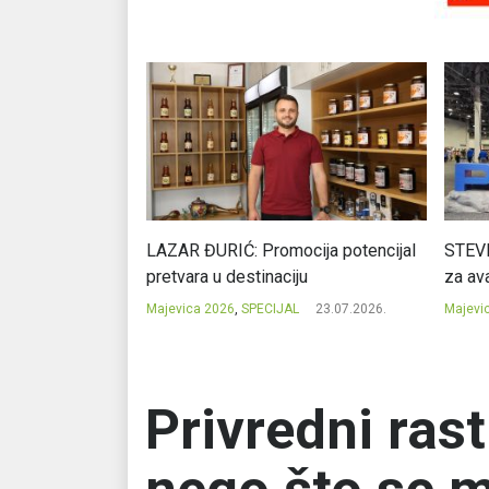
Ć: Čuvari ukusa
LAZAR ĐURIĆ: Promocija potencijal
STEVI
pretvara u destinaciju
za ava
23.07.2026.
Majevica 2026
,
SPECIJAL
23.07.2026.
Majevi
Privredni ras