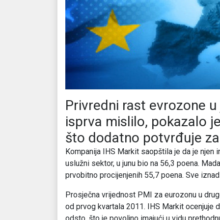
Privredni rast evrozone u 
isprva mislilo, pokazalo j
što dodatno potvrđuje za
Kompanija IHS Markit saopštila je da je njen in
uslužni sektor, u junu bio na 56,3 poena. Mada
prvobitno procijenjenih 55,7 poena. Sve iznad
Prosječna vrijednost PMI za eurozonu u drugom
od prvog kvartala 2011. IHS Markit ocenjuje da
odsto, što je povoljno imajući u vidu prethodnu