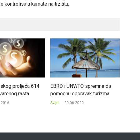
kontrolisala kamate na tržištu.
pskog proljeća 614
EBRD i UNWTO spremne da
Sljedeć
varenog rasta
pomognu oporavak turizma
NAFTA
.2016.
Svijet
29.06.2020.
Svijet