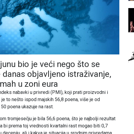
junu bio je veći nego što se
e danas objavljeno istraživanje,
mah u zoni eura
deks nabavki u privredi (PMI), koji prati proizvodni i
 je to nešto ispod majskih 56,8 poena, više je od
 50 poena ukazuje na rast.
 tromjesečju je bila 56,6 poena, što je najbolji rezultat
 bi prema toj vrednosti kvartalni rast mogao biti 0,7
 deceniju, ali i kakva je situacija u srodnim privredama