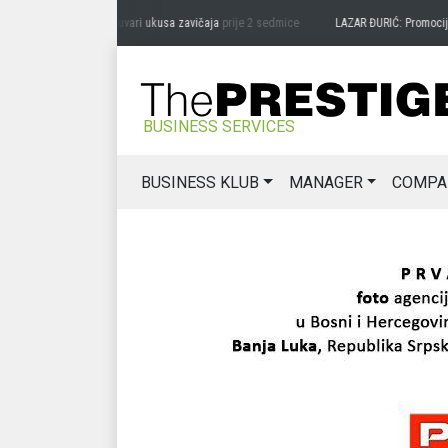
RAG MIĆANOVIĆ: Čuvari ukusa zavičaja
prije 2 sedmice
LAZAR ĐURIĆ: Promocija pote
BUSINESS SERVICES
BUSINESS KLUB
MANAGER
COMPA