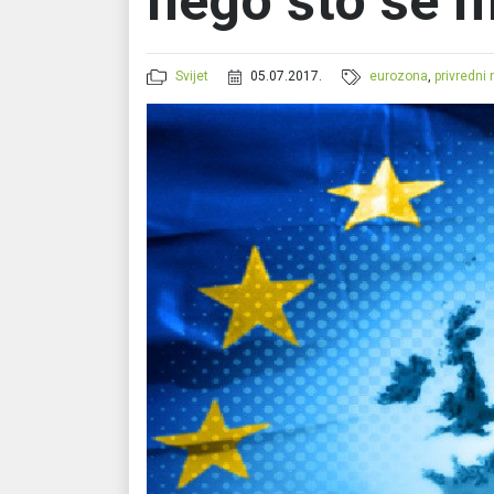
nego što se m
Svijet
05.07.2017.
eurozona
,
privredni 