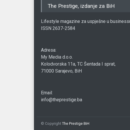
The Prestige, izdanje za BiH
Lifestyle magazine za uspješne u business
ISSN 2637-2584
Adresa:
My Media d.o.o.
Kolodvorska 11a, TC Šentada I sprat,
71000 Sarajevo, BiH
Email:
info@theprestige.ba
© Copyright
The Prestige BiH