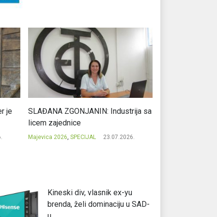
r je
SLAĐANA ZGONJANIN: Industrija sa
NIKOLA GAVRIĆ: L
licem zajednice
regionalni uspje
.
Majevica 2026
,
SPECIJAL
23.07.2026.
Majevica 2026
,
SPEC
Kineski div, vlasnik ex-yu
brenda, želi dominaciju u SAD-
u