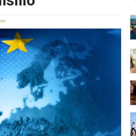
islilo
rast