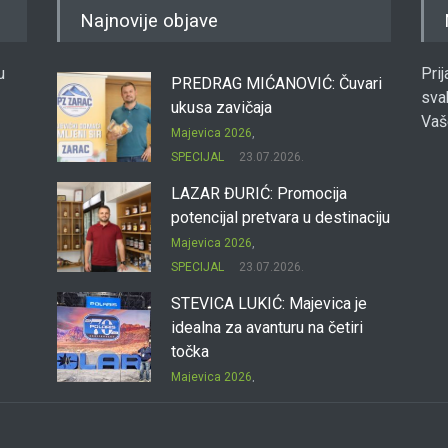
Najnovije objave
u
Pri
PREDRAG MIĆANOVIĆ: Čuvari
sva
ukusa zavičaja
Vaš
Majevica 2026
,
SPECIJAL
23.07.2026.
LAZAR ĐURIĆ: Promocija
potencijal pretvara u destinaciju
Majevica 2026
,
SPECIJAL
23.07.2026.
STEVICA LUKIĆ: Majevica je
idealna za avanturu na četiri
točka
Majevica 2026
,
SPECIJAL
23.07.2026.
DRAGAN OSTOJIĆ: Moj
karakter je iskovan na Majevici