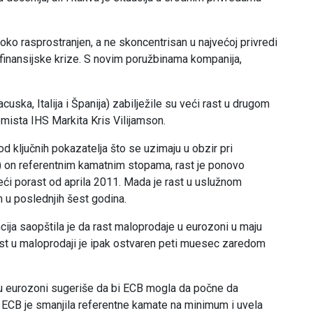
široko rasprostranjen, a ne skoncentrisan u najvećoj privredi
d finansijske krize. S novim poružbinama kompanija,
uska, Italija i Španija) zabilježile su veći rast u drugom
omista IHS Markita Kris Vilijamson.
d ključnih pokazatelja što se uzimaju u obzir pri
B) on referentnim kamatnim stopama, rast je ponovo
eći porast od aprila 2011. Mada je rast u uslužnom
m u poslednjih šest godina.
ija saopštila je da rast maloprodaje u eurozoni u maju
rast u maloprodaji je ipak ostvaren peti muesec zaredom
 eurozoni sugeriše da bi ECB mogla da počne da
 ECB je smanjila referentne kamate na minimum i uvela