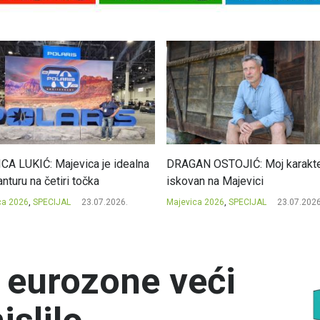
CA LUKIĆ: Majevica je idealna
DRAGAN OSTOJIĆ: Moj karakte
nturu na četiri točka
iskovan na Majevici
ca 2026
,
SPECIJAL
23.07.2026.
Majevica 2026
,
SPECIJAL
23.07.2026
t eurozone veći