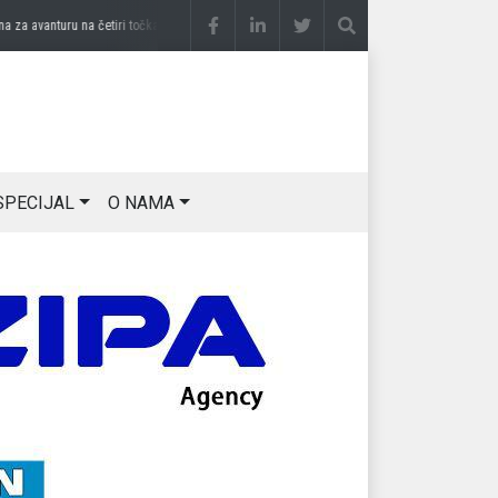
 avanturu na četiri točka
prije 2 sedmice
DRAGAN OSTOJIĆ: Moj karakter je iskovan 
SPECIJAL
O NAMA