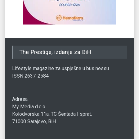
The Prestige, izdanje za BiH
Lifestyle magazine za uspješne u businessu
ISSN 2637-2584
Adresa:
My Media d.o.o.
Kolodvorska 11a, TC Šentada I sprat,
71000 Sarajevo, BiH