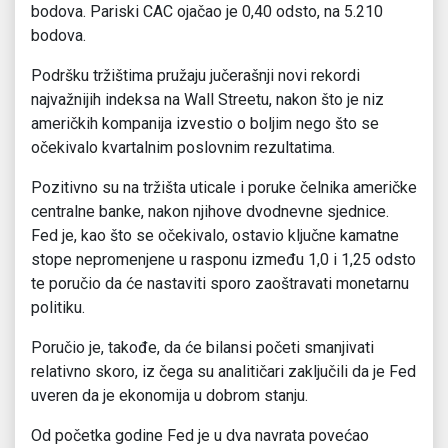
bodova. Pariski CAC ojačao je 0,40 odsto, na 5.210
bodova.
Podršku tržištima pružaju jučerašnji novi rekordi
najvažnijih indeksa na Wall Streetu, nakon što je niz
američkih kompanija izvestio o boljim nego što se
očekivalo kvartalnim poslovnim rezultatima.
Pozitivno su na tržišta uticale i poruke čelnika američke
centralne banke, nakon njihove dvodnevne sjednice.
Fed je, kao što se očekivalo, ostavio ključne kamatne
stope nepromenjene u rasponu između 1,0 i 1,25 odsto
te poručio da će nastaviti sporo zaoštravati monetarnu
politiku.
Poručio je, takođe, da će bilansi početi smanjivati
relativno skoro, iz čega su analitičari zaključili da je Fed
uveren da je ekonomija u dobrom stanju.
Od početka godine Fed je u dva navrata povećao