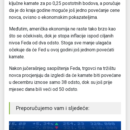
ključne kamate za po 0,25 postotnih bodova, a poručuje
da je do kraja godine moguće još jedno povećanje cene
novca, ovisno o ekonomskim pokazateljima.
Međutim, američka ekonomija ne raste tako brzo kao
što se očekivalo, dok je stopa inflacije ispod ciljanih
nivoa Feda od dva odsto. Stoga sve manje ulagača
očekuje da će Fed u ovoj godini još jednom povećati
kamate.
Nakon jučerašnjeg saopštenja Feda, trgovci na tržištu
novca procjenjuju da izgledi da će kamate biti povećane
u decembru iznose samo 38 odsto, dok su još prije
mjesec dana bili veći od 50 odsto.
Preporučujemo vam i sljedeće: