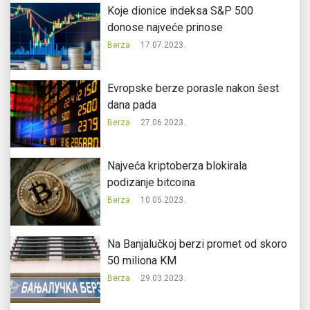
Koje dionice indeksa S&P 500
donose najveće prinose
Berza
17.07.2023.
Evropske berze porasle nakon šest
dana pada
Berza
27.06.2023.
Najveća kriptoberza blokirala
podizanje bitcoina
Berza
10.05.2023.
Na Banjalučkoj berzi promet od skoro
50 miliona KM
Berza
29.03.2023.