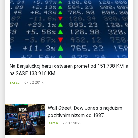
Na Banjalučkoj berzi ostvaren promet od 151.738 KM, a
Pa
na SASE 133.916 KM
Be
Berza
07.02.2017.
Wall Street: Dow Jones s najdužim
pozitivnim nizom od 1987.
Berza
27.07.2023.