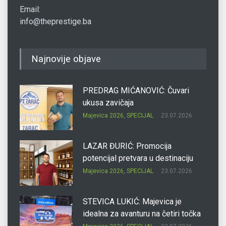
Email:
info@theprestige.ba
Najnovije objave
PREDRAG MIĆANOVIĆ: Čuvari
ukusa zavičaja
Majevica 2026
,
SPECIJAL
23.07.2026.
LAZAR ĐURIĆ: Promocija
potencijal pretvara u destinaciju
Majevica 2026
,
SPECIJAL
23.07.2026.
STEVICA LUKIĆ: Majevica je
idealna za avanturu na četiri točka