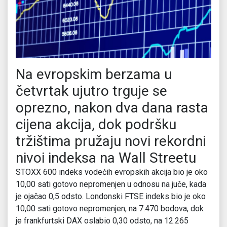
Na evropskim berzama u
četvrtak ujutro trguje se
oprezno, nakon dva dana rasta
cijena akcija, dok podršku
tržištima pružaju novi rekordni
nivoi indeksa na Wall Streetu
STOXX 600 indeks vodećih evropskih akcija bio je oko
10,00 sati gotovo nepromenjen u odnosu na juče, kada
je ojačao 0,5 odsto. Londonski FTSE indeks bio je oko
10,00 sati gotovo nepromenjen, na 7.470 bodova, dok
je frankfurtski DAX oslabio 0,30 odsto, na 12.265