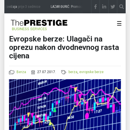
a zavičaja
prije 3 sedmice
LAZAR ĐURIĆ: Promocija potencijal pretvara u destinaciju
☰
BUSINESS SERVICES
Evropske berze: Ulagači na
oprezu nakon dvodnevnog rasta
cijena
Berza
27.07.2017.
berza
,
evropske berze