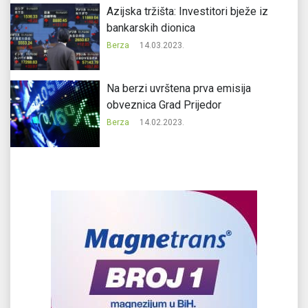
Azijska tržišta: Investitori bježe iz
bankarskih dionica
Berza
14.03.2023.
Na berzi uvrštena prva emisija
obveznica Grad Prijedor
Berza
14.02.2023.