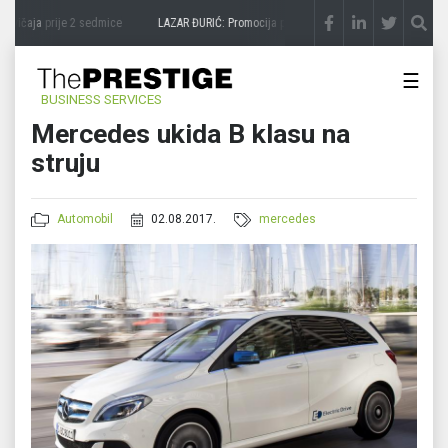
avičaja
prije 2 sedmice
LAZAR ĐURIĆ: Promocija potencijal pretvara u destinaciju
pri
☰
BUSINESS SERVICES
Mercedes ukida B klasu na
struju
Automobil
02.08.2017.
mercedes