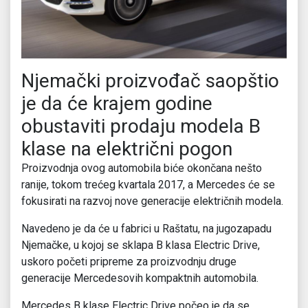
Njemački proizvođač saopštio
je da će krajem godine
obustaviti prodaju modela B
klase na električni pogon
Proizvodnja ovog automobila biće okončana nešto
ranije, tokom trećeg kvartala 2017, a Mercedes će se
fokusirati na razvoj nove generacije električnih modela.
Navedeno je da će u fabrici u Raštatu, na jugozapadu
Njemačke, u kojoj se sklapa B klasa Electric Drive,
uskoro početi pripreme za proizvodnju druge
generacije Mercedesovih kompaktnih automobila.
Mercedes B klase Electric Drive počeo je da se