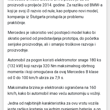
proizvodi u proljeće 2014. godine. Za razliku od BMW-a
koji je svoj i3 razvio od nule, kao potpuno novi model,
kompanija iz Štutgarta pristupila je problemu
praktičnije.
Mercedes je iskoristio već postojeći model kako bi
skratio period od predstavljanja prototipa, do početka
serijske proizvodnje, ali i smanjio troškove razvoja i
proizvodnje.
Automobil za pogon koristi elektromotor snage 180 ks
(132 kW) koji razvija 320 Nm maksimalnog obrtnog
momenta i koji omogućava da ovaj Mercedes B klase
od 0 do 100 km/h ubrza za 7,9 s.
Maksimalna brzina je elektronski ograničena na 160
km/h, kako bi automobil imao veću autonomiju u vožnji.
Jedna od najbitinijih karakteristika za ovu vrstu vozila
jeste radijus kretanja sa jednim punjenjem baterija, a on