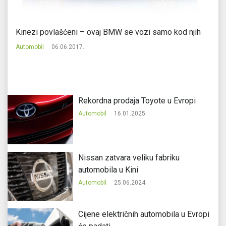
Kinezi povlašćeni – ovaj BMW se vozi samo kod njih
VW
ci
Automobil
06.06.2017.
Au
Rekordna prodaja Toyote u Evropi
Automobil
16.01.2025.
Nissan zatvara veliku fabriku
automobila u Kini
Automobil
25.06.2024.
Cijene električnih automobila u Evropi