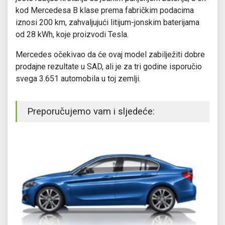
kod Mercedesa B klase prema fabričkim podacima
iznosi 200 km, zahvaljujući litijum-jonskim baterijama
od 28 kWh, koje proizvodi Tesla.
Mercedes očekivao da će ovaj model zabilježiti dobre
prodajne rezultate u SAD, ali je za tri godine isporučio
svega 3.651 automobila u toj zemlji.
Preporučujemo vam i sljedeće: