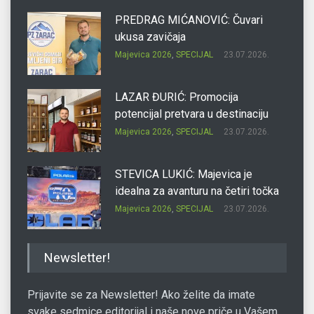
PREDRAG MIĆANOVIĆ: Čuvari
ukusa zavičaja
Majevica 2026
,
SPECIJAL
23.07.2026.
LAZAR ĐURIĆ: Promocija
potencijal pretvara u destinaciju
Majevica 2026
,
SPECIJAL
23.07.2026.
STEVICA LUKIĆ: Majevica je
idealna za avanturu na četiri točka
Majevica 2026
,
SPECIJAL
23.07.2026.
DRAGAN OSTOJIĆ: Moj karakter je
Newsletter!
iskovan na Majevici
Majevica 2026
,
SPECIJAL
23.07.2026.
Prijavite se za Newsletter! Ako želite da imate
svake sedmice editorijal i naše nove priče u Vašem