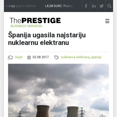
 zavičaja
prije 3 sedmice
LAZAR ĐURIĆ: Promocija potencijal pretvara u destinaciju
☰
BUSINESS SERVICES
Španija ugasila najstariju
nuklearnu elektranu
Svijet
02.08.2017.
nuklearna elektrana
,
španija