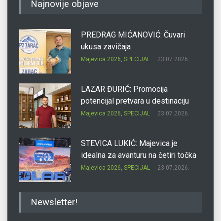
Najnovije objave
PREDRAG MIĆANOVIĆ: Čuvari
ukusa zavičaja
Majevica 2026
,
SPECIJAL
23.07.2026.
LAZAR ĐURIĆ: Promocija
potencijal pretvara u destinaciju
Majevica 2026
,
SPECIJAL
23.07.2026.
STEVICA LUKIĆ: Majevica je
idealna za avanturu na četiri točka
Majevica 2026
,
SPECIJAL
23.07.2026.
DRAGAN OSTOJIĆ: Moj karakter je
Newsletter!
iskovan na Majevici