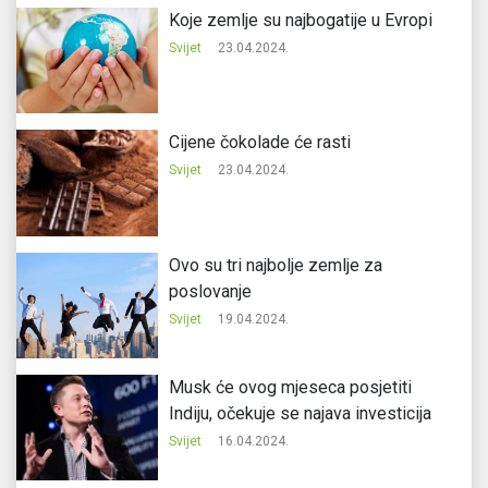
Koje zemlje su najbogatije u Evropi
Svijet
23.04.2024.
Cijene čokolade će rasti
Svijet
23.04.2024.
Ovo su tri najbolje zemlje za
poslovanje
Svijet
19.04.2024.
Musk će ovog mjeseca posjetiti
Indiju, očekuje se najava investicija
Svijet
16.04.2024.