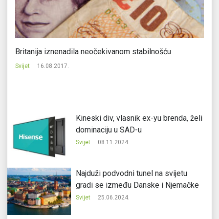
Britanija iznenadila neočekivanom stabilnošću
Di
p
Svijet
16.08.2017.
Svi
Kineski div, vlasnik ex-yu brenda, želi
dominaciju u SAD-u
Svijet
08.11.2024.
Najduži podvodni tunel na svijetu
gradi se između Danske i Njemačke
Svijet
25.06.2024.