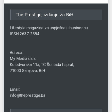
The Prestige, izdanje za BiH
Lifestyle magazine za uspješne u businessu
ISSN 2637-2584
Adresa:
My Media d.o.o.
Kolodvorska 11a, TC Šentada I sprat,
71000 Sarajevo, BiH
Email:
info@theprestige.ba