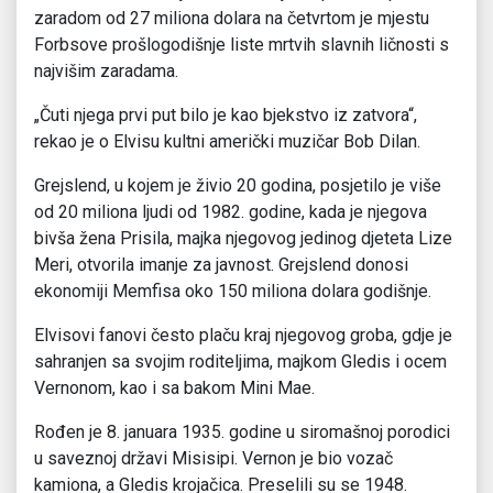
zaradom od 27 miliona dolara na četvrtom je mjestu
Forbsove prošlogodišnje liste mrtvih slavnih ličnosti s
najvišim zaradama.
„Čuti njega prvi put bilo je kao bjekstvo iz zatvora“,
rekao je o Elvisu kultni američki muzičar Bob Dilan.
Grejslend, u kojem je živio 20 godina, posjetilo je više
od 20 miliona ljudi od 1982. godine, kada je njegova
bivša žena Prisila, majka njegovog jedinog djeteta Lize
Meri, otvorila imanje za javnost. Grejslend donosi
ekonomiji Memfisa oko 150 miliona dolara godišnje.
Elvisovi fanovi često plaču kraj njegovog groba, gdje je
sahranjen sa svojim roditeljima, majkom Gledis i ocem
Vernonom, kao i sa bakom Mini Mae.
Rođen je 8. januara 1935. godine u siromašnoj porodici
u saveznoj državi Misisipi. Vernon je bio vozač
kamiona, a Gledis krojačica. Preselili su se 1948.