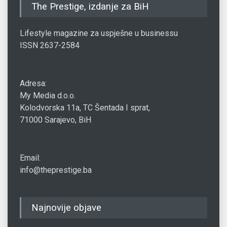
The Prestige, izdanje za BiH
Lifestyle magazine za uspješne u businessu
ISSN 2637-2584
Adresa:
My Media d.o.o.
Kolodvorska 11a, TC Šentada I sprat,
71000 Sarajevo, BiH
Email:
info@theprestige.ba
Najnovije objave