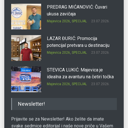
PREDRAG MIĆANOVIĆ: Čuvari
ukusa zavičaja
Majevica 2026
,
SPECIJAL
23.07.2026.
LAZAR ĐURIĆ: Promocija
potencijal pretvara u destinaciju
Majevica 2026
,
SPECIJAL
23.07.2026.
STEVICA LUKIĆ: Majevica je
idealna za avanturu na četiri točka
Majevica 2026
,
SPECIJAL
23.07.2026.
DRAGAN OSTOJIĆ: Moj karakter je
Newsletter!
iskovan na Majevici
Majevica 2026
,
SPECIJAL
23.07.2026.
Prijavite se za Newsletter! Ako želite da imate
svake sedmice editorijal i naše nove priče u Vašem