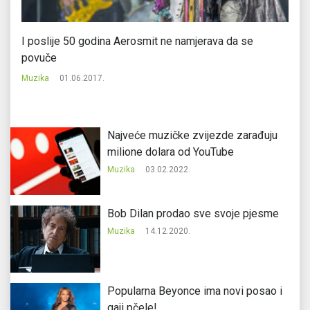
I poslije 50 godina Aerosmit ne namjerava da se
Sv
povuče
fe
Muzika
01.06.2017.
Mu
Najveće muzičke zvijezde zarađuju
milione dolara od YouTube
Muzika
03.02.2022.
Bob Dilan prodao sve svoje pjesme
Muzika
14.12.2020.
Popularna Beyonce ima novi posao i
gaji pčele!