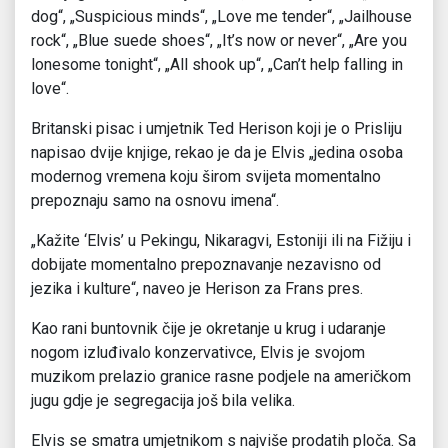
dog“, „Suspicious minds“, „Love me tender“, „Jailhouse
rock“, „Blue suede shoes“, „It’s now or never“, „Are you
lonesome tonight“, „All shook up“, „Can’t help falling in
love“.
Britanski pisac i umjetnik Ted Herison koji je o Prisliju
napisao dvije knjige, rekao je da je Elvis „jedina osoba
modernog vremena koju širom svijeta momentalno
prepoznaju samo na osnovu imena“.
„Kažite ‘Elvis’ u Pekingu, Nikaragvi, Estoniji ili na Fižiju i
dobijate momentalno prepoznavanje nezavisno od
jezika i kulture“, naveo je Herison za Frans pres.
Kao rani buntovnik čije je okretanje u krug i udaranje
nogom izluđivalo konzervativce, Elvis je svojom
muzikom prelazio granice rasne podjele na američkom
jugu gdje je segregacija još bila velika.
Elvis se smatra umjetnikom s najviše prodatih ploča. Sa