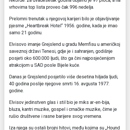
rekorde: za dvadesetak godina objavio je 97 ploča, a na
vrhovima top lista proveo čak 996 nedelja.
Prelomni trenutak u njegovoj karijeri bilo je objavljivanje
pjesme „Heartbreak Hotel“ 1956. godine, kada je imao
samo 21 godinu.
Elvisovo imanje Grejslend u gradu Memfisu u američkoj
saveznoj državi Tenesi, gdje je i sahranjen, godišnje
posjeti oko 600.000 ljudi, što ga čini najposjećenijom
atrakcijom u SAD posle Bijele kuće.
Danas je Grejslend posjetilo više desetina hiljada ljudi,
40 godina poslije njegove smrti 16. avgusta 1977.
godine.
Elvisov jedinstven glas i stil bio je miks ar-en-bija,
bluza, kantri muzike, gospel i crnačke muzike, čime je
rušio društvene i rasne barijere svog vremena.
Iza njega su ostali brojni hitovi, među kojima su „Hound