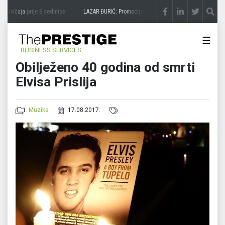
zavičaja
prije 3 sedmice
LAZAR ĐURIĆ: Promocija potencijal pretvara u destinaciju
pr
☰
BUSINESS SERVICES
Obilježeno 40 godina od smrti
Elvisa Prislija
Muzika
17.08.2017.