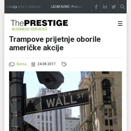
a zavičaja
prije 2 sedmice
LAZAR ĐURIĆ: Promocija potencijal pretvara u destinaciju
☰
BUSINESS SERVICES
Trampove prijetnje oborile
američke akcije
Berza
24.08.2017.