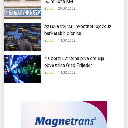
50 miliona KM
Berza
29.03.2023.
Azijska tržišta: Investitori bježe iz
bankarskih dionica
Berza
14.03.2023.
Na berzi uvrštena prva emisija
obveznica Grad Prijedor
Berza
14.02.2023.