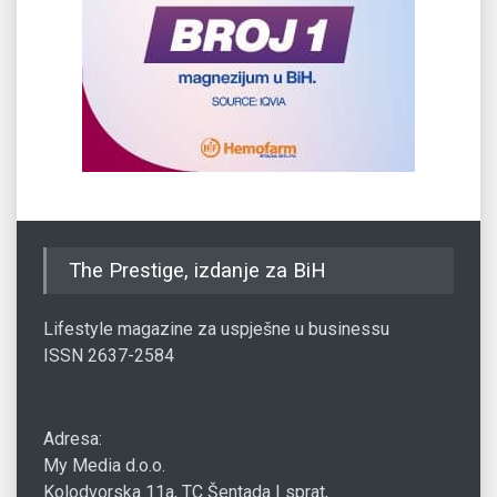
The Prestige, izdanje za BiH
Lifestyle magazine za uspješne u businessu
ISSN 2637-2584
Adresa:
My Media d.o.o.
Kolodvorska 11a, TC Šentada I sprat,