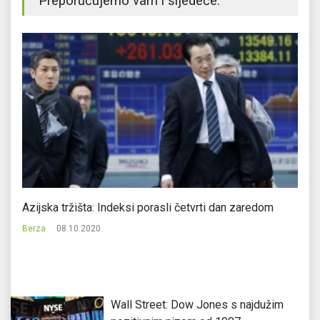
Preporučujemo vam i sljedeće:
ra
Azijska tržišta: Indeksi porasli četvrti dan zaredom
In
Berza
08.10.2020.
Be
Wall Street: Dow Jones s najdužim