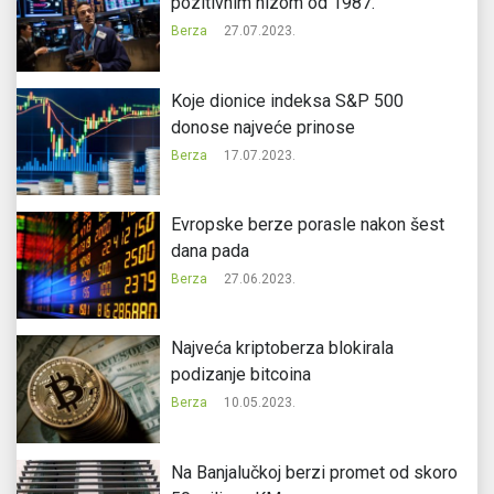
pozitivnim nizom od 1987.
Berza
27.07.2023.
Koje dionice indeksa S&P 500
donose najveće prinose
Berza
17.07.2023.
Evropske berze porasle nakon šest
dana pada
Berza
27.06.2023.
Najveća kriptoberza blokirala
podizanje bitcoina
Berza
10.05.2023.
Na Banjalučkoj berzi promet od skoro