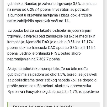
gubitnike. Nasdaq je zatvorio trgovanje 0,3% u minusu
na nivou od 6.287,4 poena. Investitori su potražili
sigurnost u državnim hartijama i zlatu, dok je tržište
nafte zabilježilo oporavak veći od 1%.
Evropske berze su takođe oslabile na jučerašnjem
trgovanju a najveći pad zabilježile su akcije medijskih
kompanija. Njemački DAX je oslabio 0,5% na 12.174
poena, dok se francuski CAC spustio 0,3% na 5.115,4
poena. Jedino je britanski FTSE ostao skoro
nepromijenjen na 7.382,7 poena.
Akcije turističkih kompanija takođe su bile među
gubitnicima sa padom od oko 1,5%, boreći se još uvek
sa posljedicama terorističkog napada koji se dogodio
prošle sedmice u Barseloni. Akcije avioprevoznika
Ryanair-a i Easyjet-a izgubile su 2,2 i 1,7%, respektivno.