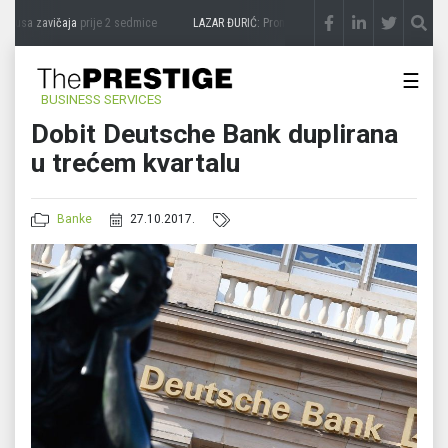
kusa zavičaja
prije 2 sedmice
LAZAR ĐURIĆ: Promocija potencijal pretvara u destina
☰
BUSINESS SERVICES
Dobit Deutsche Bank duplirana
u trećem kvartalu
Banke
27.10.2017.