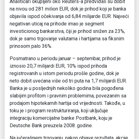
Analitičari okupljeni oko Reuters-a predviđali su dobit
na nivou od 281 milion EUR, dok je prihod koji je banka
objavila ispod očekivanja od 6,84 milijarde EUR. Najveći
negativan uticaj na prihode imao je segment
investicionog bankarstva, čiji je prihod snižen za 23%,
dok je samo trgovanje valutama i hartijama sa fiksnim
prinosom palo 36%.
Posmatrano u periodu januar – septembar, prihod je
iznosio 20,7 milijardi EUR, 10% ispod prihoda
registrovanih u istom periodu prošle godine, dok je
neto dobit uvećana više od tri puta na 1,7 milijardi EUR.
Banka je u posljednjih nekoliko godina bila pogođena
slabijim profitom i pravnim problemima, povezanim sa
prodajom hipotekarnih hartija od vrijednosti. Takođe, u
toku je i program restrukturiranja, koji uključuje
integraciju komercijalne banke Postbank, koju je
Deutsche Bank preuzela 2008. godine.
Na jučerašnjem trgovanju, nakon objave rezultata, akcije