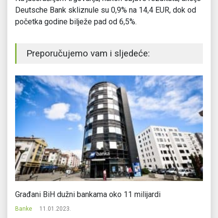
Deutsche Bank skliznule su 0,9% na 14,4 EUR, dok od
početka godine bilježe pad od 6,5%.
Preporučujemo vam i sljedeće:
Građani BiH dužni bankama oko 11 milijardi
So
Banke
11.01.2023.
Ba