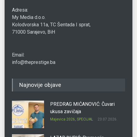
Adresa:
My Media d.o.o.
Kolodvorska 11a, TC Šentada I sprat,
71000 Sarajevo, BiH
Email:
info@theprestige.ba
Najnovije objave
PREDRAG MIĆANOVIĆ: Čuvari
ukusa zavičaja
Majevica 2026
,
SPECIJAL
23.07.2026.