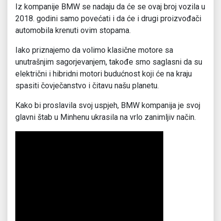
Iz kompanije BMW se nadaju da će se ovaj broj vozila u
2018. godini samo povećati i da će i drugi proizvođači
automobila krenuti ovim stopama.
Iako priznajemo da volimo klasične motore sa
unutrašnjim sagorjevanjem, takođe smo saglasni da su
električni i hibridni motori budućnost koji će na kraju
spasiti čovječanstvo i čitavu našu planetu.
Kako bi proslavila svoj uspjeh, BMW kompanija je svoj
glavni štab u Minhenu ukrasila na vrlo zanimljiv način.