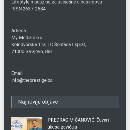
Lifestyle magazine za uspješne u businessu
ISSN 2637-2584
Adresa:
My Media d.o.o.
Kolodvorska 11a, TC Šentada I sprat,
71000 Sarajevo, BiH
Email:
info@theprestige.ba
Najnovije objave
PREDRAG MIĆANOVIĆ: Čuvari
ukusa zavičaja