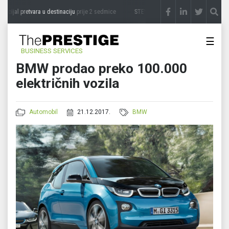
cijal pretvara u destinaciju
prije 2 sedmice
STEVICA LUKIĆ: Majevica je idealna za 
☰
BUSINESS SERVICES
BMW prodao preko 100.000
električnih vozila
Automobil
21.12.2017.
BMW