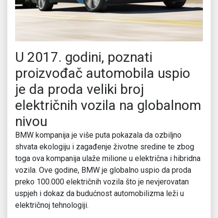
U 2017. godini, poznati
proizvođač automobila uspio
je da proda veliki broj
električnih vozila na globalnom
nivou
BMW kompanija je više puta pokazala da ozbiljno
shvata ekologiju i zagađenje životne sredine te zbog
toga ova kompanija ulaže milione u električna i hibridna
vozila. Ove godine, BMW je globalno uspio da proda
preko 100.000 električnih vozila što je nevjerovatan
uspjeh i dokaz da budućnost automobilizma leži u
električnoj tehnologiji.