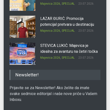
Majevica 2026
,
SPECIJAL
23.07.2026.
LAZAR ĐURIĆ: Promocija
potencijal pretvara u destinaciju
Majevica 2026
,
SPECIJAL
23.07.2026.
STEVICA LUKIĆ: Majevica je
idealna za avanturu na četiri točka
Majevica 2026
,
SPECIJAL
23.07.2026.
DRAGAN OSTOJIĆ: Moj karakter je
Newsletter!
iskovan na Majevici
Majevica 2026
,
SPECIJAL
23.07.2026.
Prijavite se za Newsletter! Ako želite da imate
svake sedmice editorijal i naše nove priče u Vašem
Inboxu.
SLAĐANA ZGONJANIN: Industrija
sa licem zajednice