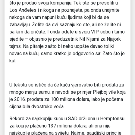
što je prodao svoju kompaniju. Tek ste se preselili u
Los Anđeles i nikoga ne poznajete, pa onda unajmite
nekoga da vam napuni kuću ljudima koji bi da se
zabavljaju. Želite da svi saznaju ko ste, ali ne želite ni
sa kim da pričate. I onda odete u svoju VIP sobu i tamo
sjedite – objasnio je preduzetnik Nil Nijami za Njujork
tajms. Na pitanje zašto bi neko uopšte davao toliki
novac na kuću, samo kratko je odgovorio sa: Zato što je
kul.
U tekstu se ističe da će kuća vjerovatno biti prodata za
mnogo manju sumu, a navodi se primjer Plejboj vile koja
je 2016. prodata za 100 miliona dolara, iako je početna
cijena bila dvostruko veća.
Rekord za najskuplju kuću u SAD drži ona u Hemptonsu
za koju je plaćeno 137 miliona dolara, ali ona nije
najskuplje plaćena na svijetu. Naime, saudijski princ je