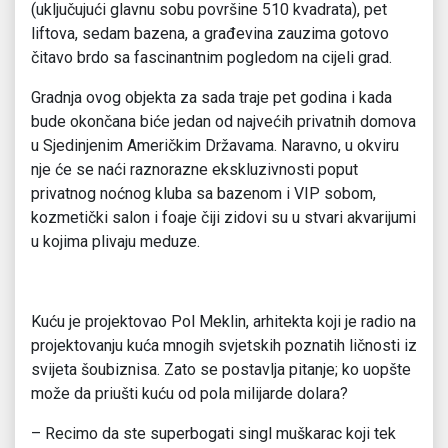
(uključujući glavnu sobu površine 510 kvadrata), pet
liftova, sedam bazena, a građevina zauzima gotovo
čitavo brdo sa fascinantnim pogledom na cijeli grad.
Gradnja ovog objekta za sada traje pet godina i kada
bude okončana biće jedan od najvećih privatnih domova
u Sjedinjenim Američkim Državama. Naravno, u okviru
nje će se naći raznorazne ekskluzivnosti poput
privatnog noćnog kluba sa bazenom i VIP sobom,
kozmetički salon i foaje čiji zidovi su u stvari akvarijumi
u kojima plivaju meduze.
Kuću je projektovao Pol Meklin, arhitekta koji je radio na
projektovanju kuća mnogih svjetskih poznatih ličnosti iz
svijeta šoubiznisa. Zato se postavlja pitanje; ko uopšte
može da priušti kuću od pola milijarde dolara?
– Recimo da ste superbogati singl muškarac koji tek