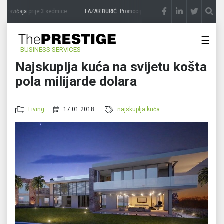
 zavičaja
prije 3 sedmice
LAZAR ĐURIĆ: Promocija potencijal pretvara u destinaciju
☰
BUSINESS SERVICES
Najskuplja kuća na svijetu košta
pola milijarde dolara
Living
17.01.2018.
najskuplja kuća