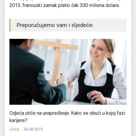
2015. francuski zamak platio čak 300 miliona dolara.
Preporučujemo vam i sljedeće:
Odjeća utiče na unapređenje: Kako se obući u kojoj fazi
Sv
karijere?
Li
Living
26.08.2019.