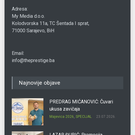
Adresa:
My Media d.o.o.
Kolodvorska 11a, TC Šentada I sprat,
71000 Sarajevo, BiH
Email:
info@theprestige.ba
Najnovije objave
PREDRAG MIĆANOVIĆ: Čuvari
ukusa zavičaja
Majevica 2026
,
SPECIJAL
23.07.2026.
LAZAR ĐURIĆ: Promocija