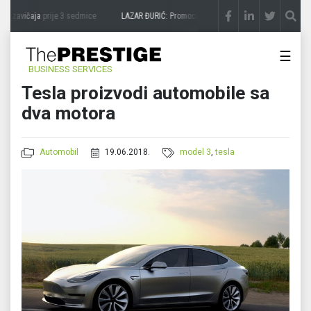
a zavičaja
prije 3 sedmice
LAZAR ĐURIĆ: Promocija potencijal pretvara u destinaciju
☰
BUSINESS SERVICES
Tesla proizvodi automobile sa
dva motora
Automobil
19.06.2018.
model 3
,
tesla