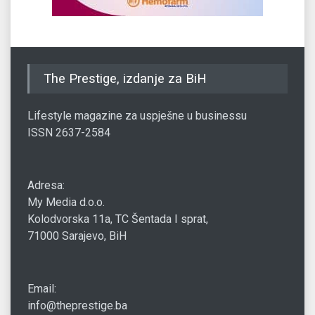
The Prestige, izdanje za BiH
Lifestyle magazine za uspješne u businessu
ISSN 2637-2584
Adresa:
My Media d.o.o.
Kolodvorska 11a, TC Šentada I sprat,
71000 Sarajevo, BiH
Email:
info@theprestige.ba