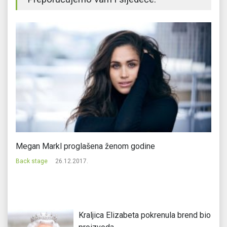
Megan Markl proglašena ženom godine
Dž
Back stage
26.12.2017.
Ba
Kraljica Elizabeta pokrenula brend bio