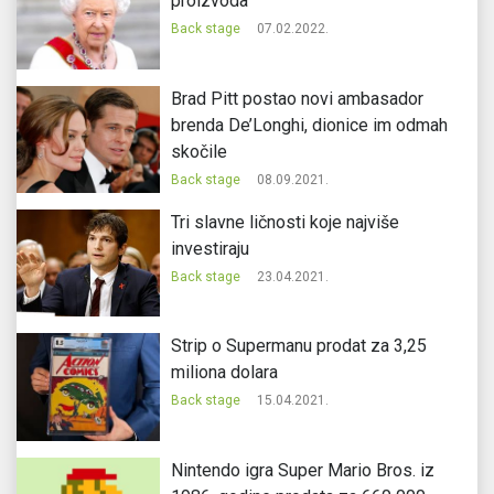
proizvoda
Back stage
07.02.2022.
Brad Pitt postao novi ambasador
brenda De’Longhi, dionice im odmah
skočile
Back stage
08.09.2021.
Tri slavne ličnosti koje najviše
investiraju
Back stage
23.04.2021.
Strip o Supermanu prodat za 3,25
miliona dolara
Back stage
15.04.2021.
Nintendo igra Super Mario Bros. iz