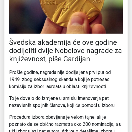
Švedska akademija će ove godine
dodijeliti dvije Nobelove nagrade za
književnost, piše Gardijan.
Prošle godine, nagrada nije dodijeljena prvi put od
1949. zbog seksualnog skandala koji je potresao
komisiju za izbor laureata u oblasti književnosti.
To je dovelo do izmjene u smislu imenovanja pet
nezavisnih spoljnih članova, koji će pomoći u izboru.
Procedura izbora obavijena je velom tajne, ali je
poznato da se obično razmatra oko 200 nominacija, a u
uži izbor ulazi pet autora. Arhive o detaljima izbora i