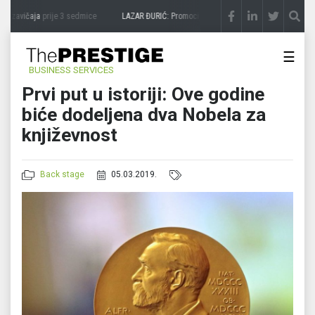
 zavičaja
prije 3 sedmice
LAZAR ĐURIĆ: Promocija potencijal pretvara u destinaciju
☰
BUSINESS SERVICES
Prvi put u istoriji: Ove godine
biće dodeljena dva Nobela za
književnost
Back stage
05.03.2019.