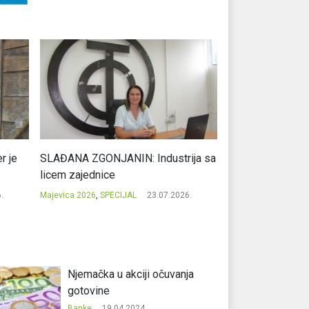
r je
SLAĐANA ZGONJANIN: Industrija sa
NIKOLA GAVRIĆ: L
licem zajednice
regionalni uspje
.
Majevica 2026
,
SPECIJAL
23.07.2026.
Majevica 2026
,
SPEC
Njemačka u akciji očuvanja
gotovine
Banke
19.04.2024.