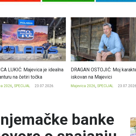
CA LUKIĆ: Majevica je idealna
DRAGAN OSTOJIĆ: Moj karakte
nturu na četiri točka
iskovan na Majevici
ca 2026
,
SPECIJAL
23.07.2026.
Majevica 2026
,
SPECIJAL
23.07.2026
e njemačke banke