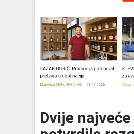
Ć: Čuvari ukusa
LAZAR ĐURIĆ: Promocija potencijal
STEVI
pretvara u destinaciju
za ava
23.07.2026.
Majevica 2026
,
SPECIJAL
23.07.2026.
Majevi
Dvije najveć