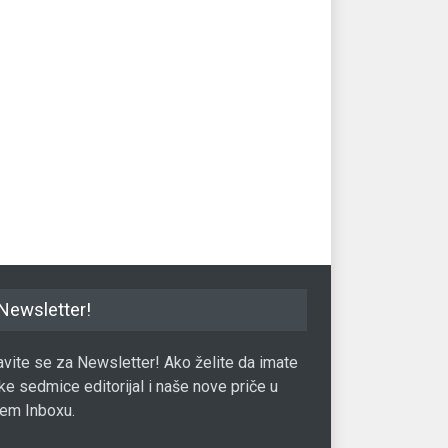
10 najrizičnijih
Španska BBVA banka ukida 12
Pe
kih banaka u 2019.
odsto od ukupne radne snage
trž
Banke
09.06.2021.
Ban
31.07.2019.
Newsletter!
javite se za Newsletter! Ako želite da imate
ke sedmice editorijal i naše nove priče u
em Inboxu.