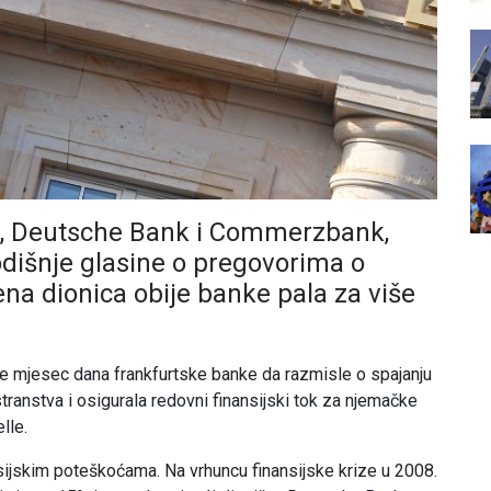
i, Deutsche Bank i Commerzbank,
dišnje glasine o pregovorima o
jena dionica obije banke pala za više
je mjesec dana frankfurtske banke da razmisle o spajanju
transtva i osigurala redovni finansijski tok za njemačke
lle.
ijskim poteškoćama. Na vrhuncu finansijske krize u 2008.