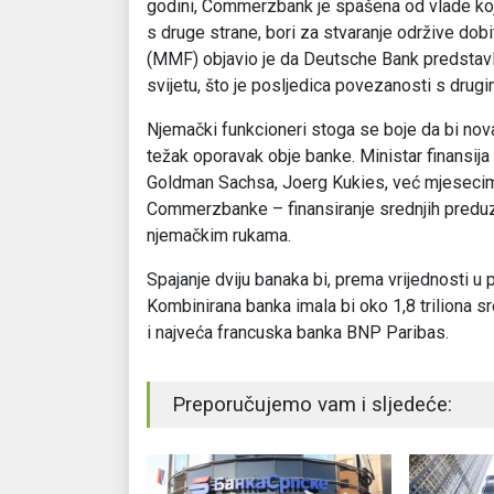
godini, Commerzbank je spašena od vlade koja
s druge strane, bori za stvaranje održive dob
(MMF) objavio je da Deutsche Bank predstavlja
svijetu, što je posljedica povezanosti s drug
Njemački funkcioneri stoga se boje da bi nova 
težak oporavak obje banke. Ministar finansija
Goldman Sachsa, Joerg Kukies, već mjesecima
Commerzbanke – finansiranje srednjih preduz
njemačkim rukama.
Spajanje dviju banaka bi, prema vrijednosti u p
Kombinirana banka imala bi oko 1,8 triliona s
i najveća francuska banka BNP Paribas.
Preporučujemo vam i sljedeće: