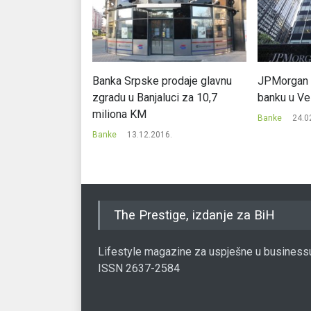
e privatizuju
Banka Srpske prodaje glavnu
JPMorgan p
zgradu u Banjaluci za 10,7
banku u Veli
miliona KM
7.
Banke
24.0
Banke
13.12.2016.
The Prestige, izdanje za BiH
Lifestyle magazine za uspješne u business
ISSN 2637-2584