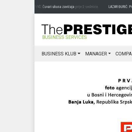
PREDRAG MIĆANOVIĆ: Čuvari ukusa zavičaja
prije 2 sedmice
LAZAR ĐURIĆ: Promoci
BUSINESS SERVICES
BUSINESS KLUB
MANAGER
COMPA