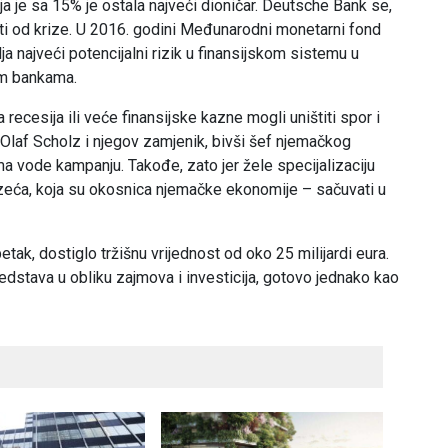
 je sa 15% je ostala najveći dioničar. Deutsche Bank se,
iti od krize. U 2016. godini Međunarodni monetarni fond
 najveći potencijalni rizik u finansijskom sistemu u
im bankama.
recesija ili veće finansijske kazne mogli uništiti spor i
 Olaf Scholz i njegov zamjenik, bivši šef njemačkog
 vode kampanju. Takođe, zato jer žele specijalizaciju
eća, koja su okosnica njemačke ekonomije – sačuvati u
etak, dostiglo tržišnu vrijednost od oko 25 milijardi eura.
redstava u obliku zajmova i investicija, gotovo jednako kao