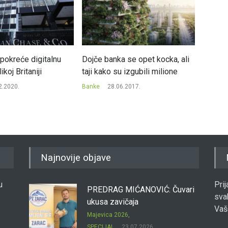
okreće digitalnu
Dojče banka se opet kocka, ali
Ovo su 
koj Britaniji
taji kako su izgubili milione
evrops
godini
2.2020.
Banke
28.06.2017.
Banke
Najnovije objave
u
Pri
PREDRAG MIĆANOVIĆ: Čuvari
sva
ukusa zavičaja
Vaš
Majevica 2026
,
SPECIJAL
23.07.2026.