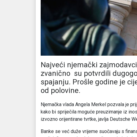
Najveći njemački zajmodavc
zvanično su potvrdili dugogo
spajanju. Prošle godine je ci
od polovine.
Njemačka vlada Angela Merkel pozvala je pri
kako bi spriječila moguće preuzimanje iz inos
izvozno orijentirane tvrtke, javlja Deutsche We
Banke se već duže vrijeme suočavaju s finans