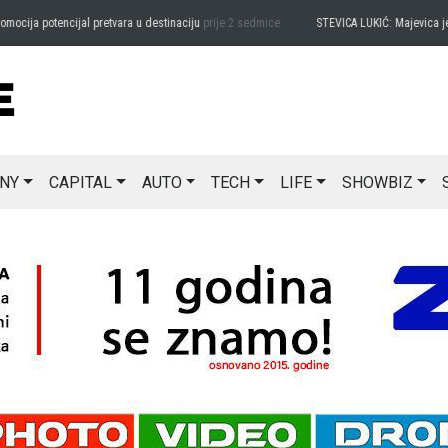
ja potencijal pretvara u destinaciju
prije 2 sedmice
STEVICA LUKIĆ: Majevica je idea
NY
CAPITAL
AUTO
TECH
LIFE
SHOWBIZ