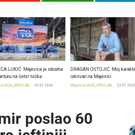
CA LUKIĆ: Majevica je idealna
DRAGAN OSTOJIĆ: Moj karakte
nturu na četiri točka
iskovan na Majevici
ca 2026
,
SPECIJAL
23.07.2026.
Majevica 2026
,
SPECIJAL
23.07.2026
mir poslao 60