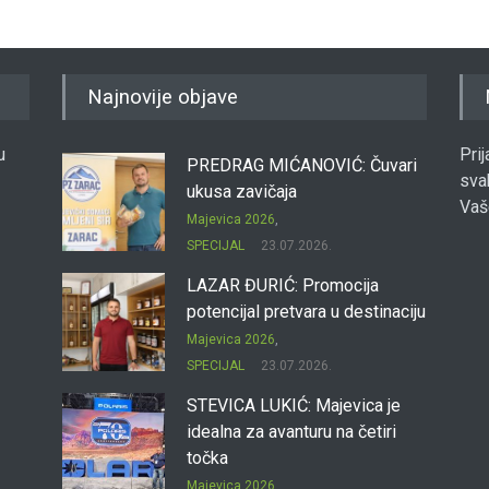
Najnovije objave
u
Pri
PREDRAG MIĆANOVIĆ: Čuvari
sva
ukusa zavičaja
Vaš
Majevica 2026
,
SPECIJAL
23.07.2026.
LAZAR ĐURIĆ: Promocija
potencijal pretvara u destinaciju
Majevica 2026
,
SPECIJAL
23.07.2026.
STEVICA LUKIĆ: Majevica je
idealna za avanturu na četiri
točka
Majevica 2026
,