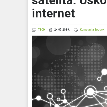
satelita: Uskor
internet
TECH
24.05.2019.
Kompanija SpaceX