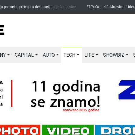
encijal pretvara u destinaciju
prije 3 sedmice
STEVICA LUKIĆ: Majevica je idealna z
NY
CAPITAL
AUTO
TECH
LIFE
SHOWBIZ