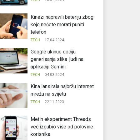
Kinezi napravili bateriju zbog
koje nećete morati puniti
telefon
TECH
17.04.2024.
Google ukinuo opciju
generisanja slika ljudi na
aplikaciji Gemini
TECH
04.03.2024.
Kina lansirala najbržu internet
mrežu na svijetu
TECH
22.11.2023.
Metin eksperiment Threads
već izgubio više od polovine
korisnika