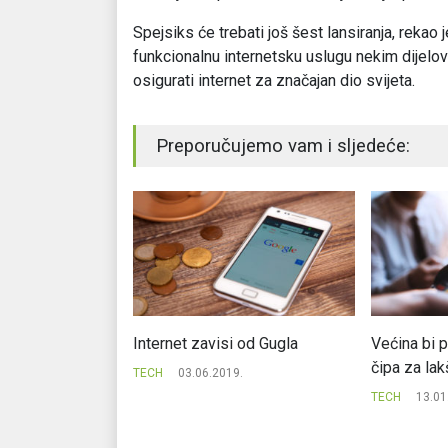
Spejsiks će trebati još šest lansiranja, rekao
funkcionalnu internetsku uslugu nekim dijelo
osigurati internet za značajan dio svijeta.
Preporučujemo vam i sljedeće:
Epl, izvinjenje
Internet zavisi od Gugla
Većina bi p
sti
čipa za lak
TECH
03.06.2019.
.
TECH
13.01