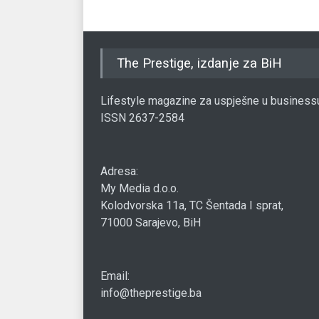
The Prestige, izdanje za BiH
Lifestyle magazine za uspješne u business
ISSN 2637-2584
Adresa:
My Media d.o.o.
Kolodvorska 11a, TC Šentada I sprat,
71000 Sarajevo, BiH
Email:
info@theprestige.ba