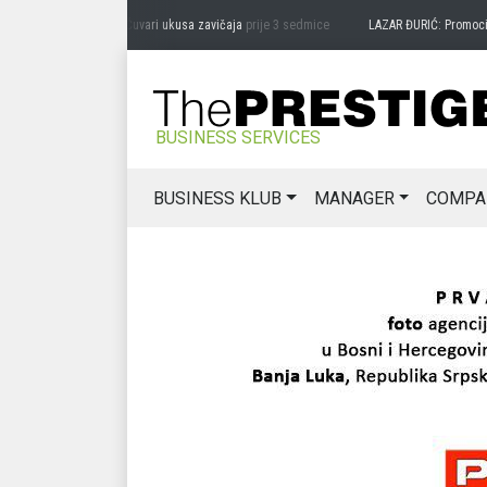
DRAG MIĆANOVIĆ: Čuvari ukusa zavičaja
prije 3 sedmice
LAZAR ĐURIĆ: Promocija pot
BUSINESS SERVICES
BUSINESS KLUB
MANAGER
COMPA