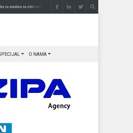
a avanturu na četiri točka
prije 3 sedmice
DRAGAN OSTOJIĆ: Moj karakter je iskovan
SPECIJAL
O NAMA