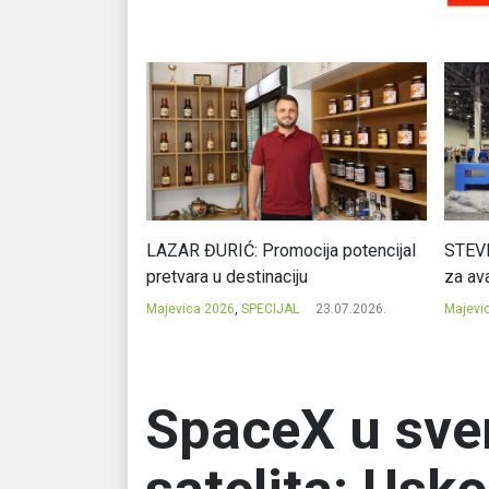
Ć: Čuvari ukusa
LAZAR ĐURIĆ: Promocija potencijal
STEVI
pretvara u destinaciju
za ava
23.07.2026.
Majevica 2026
,
SPECIJAL
23.07.2026.
Majevi
SpaceX u sve