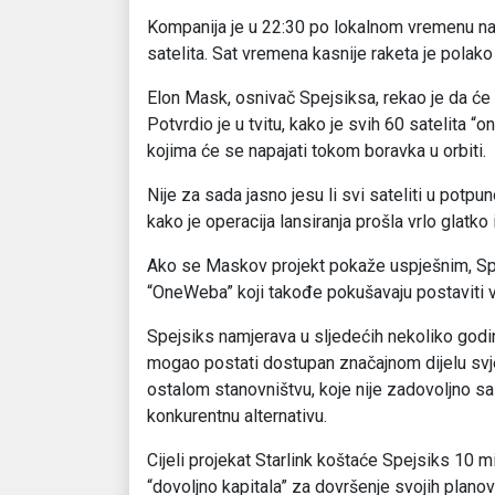
Kompanija je u 22:30 po lokalnom vremenu na 
satelita. Sat vremena kasnije raketa je polako
Elon Mask, osnivač Spejsiksa, rekao je da će sa
Potvrdio je u tvitu, kako je svih 60 satelita “o
kojima će se napajati tokom boravka u orbiti.
Nije za sada jasno jesu li svi sateliti u potpu
kako je operacija lansiranja prošla vrlo glatko
Ako se Maskov projekt pokaže uspješnim, Spe
“OneWeba” koji takođe pokušavaju postaviti vla
Spejsiks namjerava u sljedećih nekoliko godina 
mogao postati dostupan značajnom dijelu svjet
ostalom stanovništvu, koje nije zadovoljno sa
konkurentnu alternativu.
Cijeli projekat Starlink koštaće Spejsiks 10 m
“dovoljno kapitala” za dovršenje svojih planov