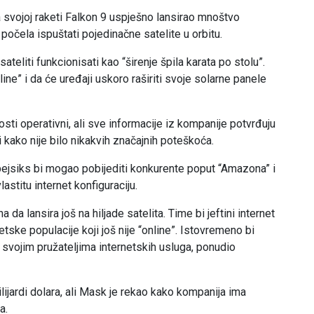
svojoj raketi Falkon 9 uspješno lansirao mnoštvo
 počela ispuštati pojedinačne satelite u orbitu.
teliti funkcionisati kao “širenje špila karata po stolu”.
nline” i da će uređaji uskoro raširiti svoje solarne panele
nosti operativni, ali sve informacije iz kompanije potvrđuju
 i kako nije bilo nikakvih značajnih poteškoća.
jsiks bi mogao pobijediti konkurente poput “Amazona” i
stitu internet konfiguraciju.
da lansira još na hiljade satelita. Time bi jeftini internet
ske populacije koji još nije “online”. Istovremeno bi
 svojim pružateljima internetskih usluga, ponudio
ilijardi dolara, ali Mask je rekao kako kompanija ima
a.