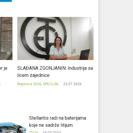
r je
SLAĐANA ZGONJANIN: Industrija sa
NIKOLA GAVRIĆ: L
licem zajednice
regionalni uspje
.
Majevica 2026
,
SPECIJAL
23.07.2026.
Majevica 2026
,
SPEC
Stellantis radi na baterijama
koje ne sadrže litijum
TECH
18.04.2024.