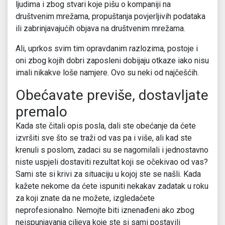
ljudima i zbog stvari koje pišu o kompaniji na
društvenim mrežama, propuštanja povjerljivih podataka
ili zabrinjavajućih objava na društvenim mrežama.
Ali, uprkos svim tim opravdanim razlozima, postoje i
oni zbog kojih dobri zaposleni dobijaju otkaze iako nisu
imali nikakve loše namjere. Ovo su neki od najčešćih.
Obećavate previše, dostavljate
premalo
Kada ste čitali opis posla, dali ste obećanje da ćete
izvršiti sve što se traži od vas pa i više, ali kad ste
krenuli s poslom, zadaci su se nagomilali i jednostavno
niste uspjeli dostaviti rezultat koji se očekivao od vas?
Sami ste si krivi za situaciju u kojoj ste se našli. Kada
kažete nekome da ćete ispuniti nekakav zadatak u roku
za koji znate da ne možete, izgledaćete
neprofesionalno. Nemojte biti iznenađeni ako zbog
neispunjavanja ciljeva koje ste si sami postavili