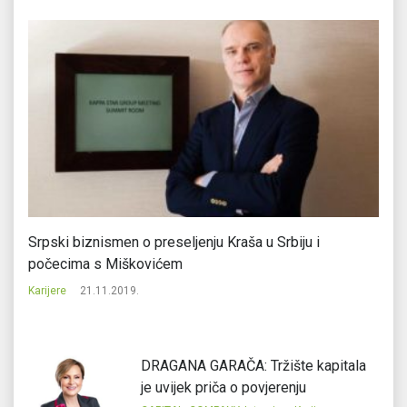
m
Srpski biznismen o preseljenju Kraša u Srbiju i
Sa
počecima s Miškovićem
Ka
Karijere
21.11.2019.
DRAGANA GARAČA: Tržište kapitala
je uvijek priča o povjerenju