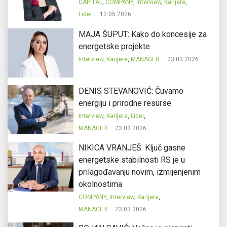
CAPITAL
,
COMPANY
,
Interview
,
Karijere
,
Lider
12.05.2026.
MAJA ŠUPUT: Kako do koncesije za
energetske projekte
Interview
,
Karijere
,
MANAGER
23.03.2026.
DENIS STEVANOVIĆ: Čuvamo
energiju i prirodne resurse
Interview
,
Karijere
,
Lider
,
MANAGER
23.03.2026.
NIKICA VRANJEŠ: Ključ gasne
energetske stabilnosti RS je u
prilagođavanju novim, izmijenjenim
okolnostima
COMPANY
,
Interview
,
Karijere
,
MANAGER
23.03.2026.