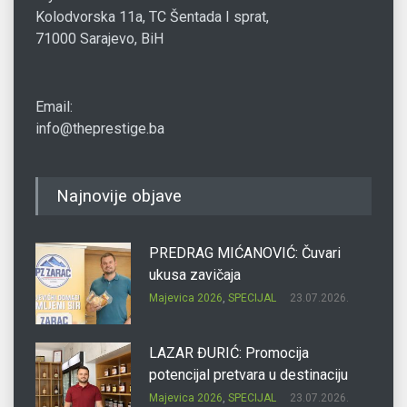
Kolodvorska 11a, TC Šentada I sprat,
71000 Sarajevo, BiH
Email:
info@theprestige.ba
Najnovije objave
PREDRAG MIĆANOVIĆ: Čuvari
ukusa zavičaja
Majevica 2026
,
SPECIJAL
23.07.2026.
LAZAR ĐURIĆ: Promocija
potencijal pretvara u destinaciju
Majevica 2026
,
SPECIJAL
23.07.2026.