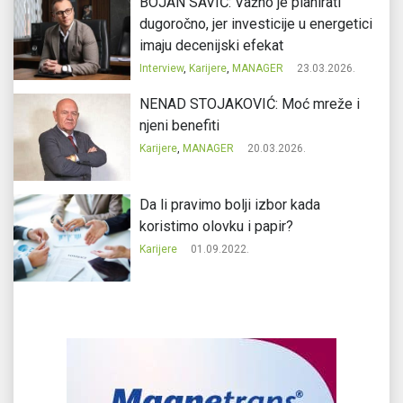
BOJAN SAVIĆ: Važno je planirati
dugoročno, jer investicije u energetici
imaju decenijski efekat
Interview
,
Karijere
,
MANAGER
23.03.2026.
NENAD STOJAKOVIĆ: Moć mreže i
njeni benefiti
Karijere
,
MANAGER
20.03.2026.
Da li pravimo bolji izbor kada
koristimo olovku i papir?
Karijere
01.09.2022.