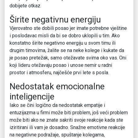
dobijete otkaz.
Širite negativnu energiju
Vjerovatno ste dobili posao jer imate potrebne vještine
i poslodavac misli da bi se dobro uklopili u tim. Ako
konstatno širite negativno energiju u svom timu ili
drugim timovima, žalite se na neke kolege i kukate da
je posao pretežak, samo otežavate svima oko vas. Oni
koji lideru otežavaju posao i unose nemir u radni
prostor i atmosferu, najčešće prvi lete s posla.
Nedostatak emocionalne
inteligencije
Iako se čini logično da nedostatak empatije i
entuzijazma u firmi može biti problem, još veći problem
može biti ako ne znate sakriti svoje reakcije kada ste
iziritirani ili vam je dosadno. Snažne emotivne reakcije
na negativne podražaje, spuštanje kolegama,