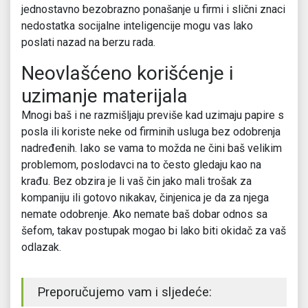
jednostavno bezobrazno ponašanje u firmi i slični znaci
nedostatka socijalne inteligencije mogu vas lako
poslati nazad na berzu rada.
Neovlašćeno korišćenje i
uzimanje materijala
Mnogi baš i ne razmišljaju previše kad uzimaju papire s
posla ili koriste neke od firminih usluga bez odobrenja
nadređenih. Iako se vama to možda ne čini baš velikim
problemom, poslodavci na to često gledaju kao na
krađu. Bez obzira je li vaš čin jako mali trošak za
kompaniju ili gotovo nikakav, činjenica je da za njega
nemate odobrenje. Ako nemate baš dobar odnos sa
šefom, takav postupak mogao bi lako biti okidač za vaš
odlazak.
Preporučujemo vam i sljedeće: