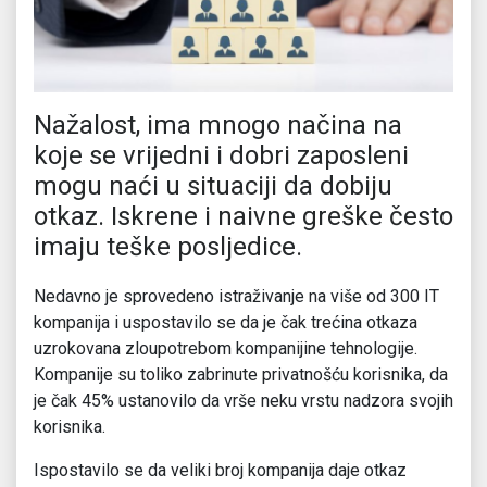
Nažalost, ima mnogo načina na
koje se vrijedni i dobri zaposleni
mogu naći u situaciji da dobiju
otkaz. Iskrene i naivne greške često
imaju teške posljedice.
Nedavno je sprovedeno istraživanje na više od 300 IT
kompanija i uspostavilo se da je čak trećina otkaza
uzrokovana zloupotrebom kompanijine tehnologije.
Kompanije su toliko zabrinute privatnošću korisnika, da
je čak 45% ustanovilo da vrše neku vrstu nadzora svojih
korisnika.
Ispostavilo se da veliki broj kompanija daje otkaz