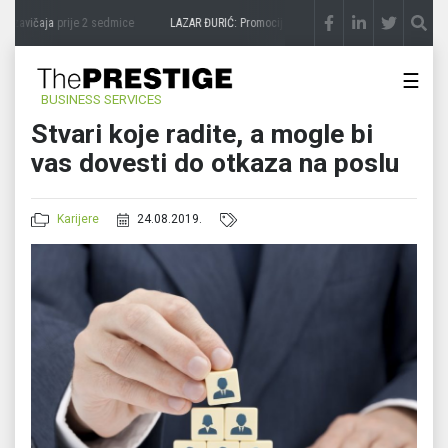
 zavičaja
prije 2 sedmice
LAZAR ĐURIĆ: Promocija potencijal pretvara u destinaciju
p
☰
BUSINESS SERVICES
Stvari koje radite, a mogle bi
vas dovesti do otkaza na poslu
Karijere
24.08.2019.