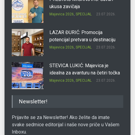
ukusa zavičaja
Majevica 2026
,
SPECIJAL
23.07.2026.
LAZAR ĐURIĆ: Promocija
potencijal pretvara u destinaciju
Majevica 2026
,
SPECIJAL
23.07.2026.
STEVICA LUKIĆ: Majevica je
idealna za avanturu na četiri točka
Majevica 2026
,
SPECIJAL
23.07.2026.
DRAGAN OSTOJIĆ: Moj karakter je
Newsletter!
iskovan na Majevici
Majevica 2026
,
SPECIJAL
23.07.2026.
Prijavite se za Newsletter! Ako želite da imate
svake sedmice editorijal i naše nove priče u Vašem
Inboxu.
SLAĐANA ZGONJANIN: Industrija