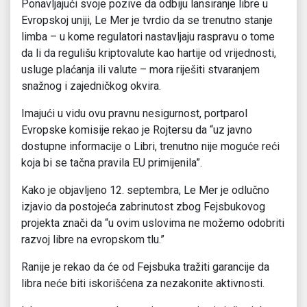
Ponavljajući svoje pozive da odbiju lansiranje libre u
Evropskoj uniji, Le Mer je tvrdio da se trenutno stanje
limba – u kome regulatori nastavljaju raspravu o tome
da li da regulišu kriptovalute kao hartije od vrijednosti,
usluge plaćanja ili valute – mora riješiti stvaranjem
snažnog i zajedničkog okvira.
Imajući u vidu ovu pravnu nesigurnost, portparol
Evropske komisije rekao je Rojtersu da “uz javno
dostupne informacije o Libri, trenutno nije moguće reći
koja bi se tačna pravila EU primijenila”.
Kako je objavljeno 12. septembra, Le Mer je odlučno
izjavio da postojeća zabrinutost zbog Fejsbukovog
projekta znači da “u ovim uslovima ne možemo odobriti
razvoj libre na evropskom tlu.”
Ranije je rekao da će od Fejsbuka tražiti garancije da
libra neće biti iskorišćena za nezakonite aktivnosti.