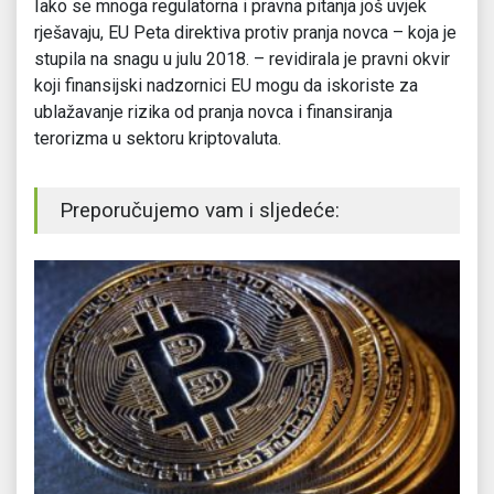
Iako se mnoga regulatorna i pravna pitanja još uvjek
rješavaju, EU Peta direktiva protiv pranja novca – koja je
stupila na snagu u julu 2018. – revidirala je pravni okvir
koji finansijski nadzornici EU mogu da iskoriste za
ublažavanje rizika od pranja novca i finansiranja
terorizma u sektoru kriptovaluta.
Preporučujemo vam i sljedeće: