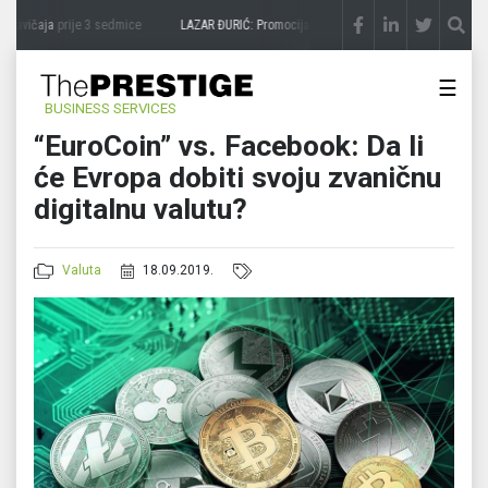
zavičaja
prije 3 sedmice
LAZAR ĐURIĆ: Promocija potencijal pretvara u destinaciju
pr
☰
BUSINESS SERVICES
“EuroCoin” vs. Facebook: Da li
će Evropa dobiti svoju zvaničnu
digitalnu valutu?
Valuta
18.09.2019.