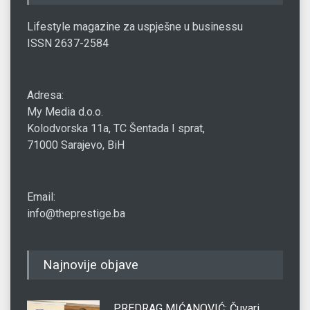
Lifestyle magazine za uspješne u businessu
ISSN 2637-2584
Adresa:
My Media d.o.o.
Kolodvorska 11a, TC Šentada I sprat,
71000 Sarajevo, BiH
Email:
info@theprestige.ba
Najnovije objave
PREDRAG MIĆANOVIĆ: Čuvari