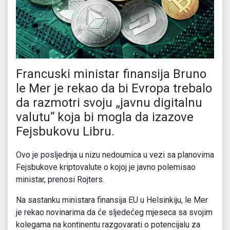
Francuski ministar finansija Bruno
le Mer je rekao da bi Evropa trebalo
da razmotri svoju „javnu digitalnu
valutu“ koja bi mogla da izazove
Fejsbukovu Libru.
Ovo je posljednja u nizu nedoumica u vezi sa planovima
Fejsbukove kriptovalute o kojoj je javno polemisao
ministar, prenosi Rojters.
Na sastanku ministara finansija EU u Helsinkiju, le Mer
je rekao novinarima da će sljedećeg mjeseca sa svojim
kolegama na kontinentu razgovarati o potencijalu za