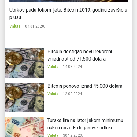
Uprkos padu tokom ljeta: Bitcoin 2019. godinu završio u
Bi
plusu
Va
Valuta
04.01.2020.
Bitcoin dostigao novu rekordnu
vrijednost od 71.500 dolara
Valuta
14.03.2024.
Bitcoin ponovo iznad 45.000 dolara
Valuta
12.02.2024.
Turska lira na istorijskom minimumu
nakon nove Erdoganove odluke
Valuta
30.12.2023.