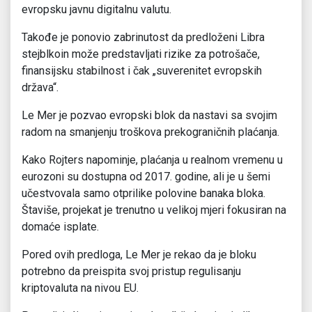
evropsku javnu digitalnu valutu.
Takođe je ponovio zabrinutost da predloženi Libra
stejblkoin može predstavljati rizike za potrošače,
finansijsku stabilnost i čak „suverenitet evropskih
država“.
Le Mer je pozvao evropski blok da nastavi sa svojim
radom na smanjenju troškova prekograničnih plaćanja.
Kako Rojters napominje, plaćanja u realnom vremenu u
eurozoni su dostupna od 2017. godine, ali je u šemi
učestvovala samo otprilike polovine banaka bloka.
Štaviše, projekat je trenutno u velikoj mjeri fokusiran na
domaće isplate.
Pored ovih predloga, Le Mer je rekao da je bloku
potrebno da preispita svoj pristup regulisanju
kriptovaluta na nivou EU.