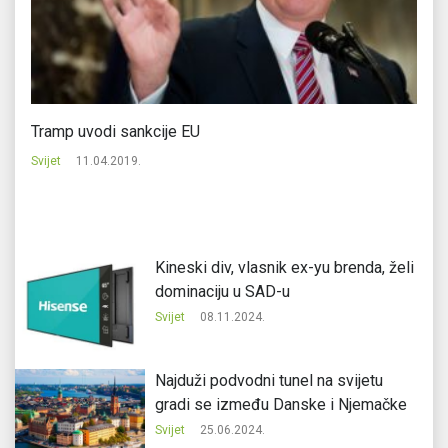
Tramp uvodi sankcije EU
Po
na
Svijet
11.04.2019.
Svi
Kineski div, vlasnik ex-yu brenda, želi
dominaciju u SAD-u
Svijet
08.11.2024.
Najduži podvodni tunel na svijetu
gradi se između Danske i Njemačke
Svijet
25.06.2024.