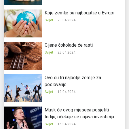
Koje zemlje su najbogatije u Evropi
Svijet
23.04.2024.
Cijene čokolade će rasti
Svijet
23.04.2024.
Ovo su tri najbolje zemlje za
poslovanje
Svijet
19.04.2024.
Musk će ovog mjeseca posjetiti
Indiju, očekuje se najava investicija
Svijet
16.04.2024.