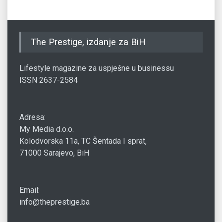
The Prestige, izdanje za BiH
Lifestyle magazine za uspješne u businessu
ISSN 2637-2584
Adresa:
My Media d.o.o.
Kolodvorska 11a, TC Šentada I sprat,
71000 Sarajevo, BiH
Email:
info@theprestige.ba