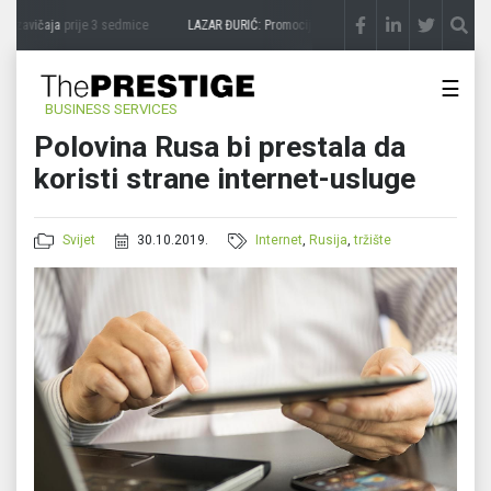
 zavičaja
prije 3 sedmice
LAZAR ĐURIĆ: Promocija potencijal pretvara u destinaciju
☰
BUSINESS SERVICES
Polovina Rusa bi prestala da
koristi strane internet-usluge
Svijet
30.10.2019.
Internet
,
Rusija
,
tržište