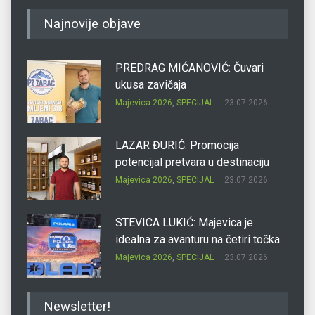
Najnovije objave
PREDRAG MIĆANOVIĆ: Čuvari
ukusa zavičaja
Majevica 2026
,
SPECIJAL
23.07.2026.
LAZAR ĐURIĆ: Promocija
potencijal pretvara u destinaciju
Majevica 2026
,
SPECIJAL
23.07.2026.
STEVICA LUKIĆ: Majevica je
idealna za avanturu na četiri točka
Majevica 2026
,
SPECIJAL
23.07.2026.
DRAGAN OSTOJIĆ: Moj karakter je
Newsletter!