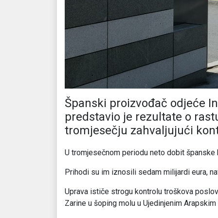
Španski proizvođač odjeće In
predstavio je rezultate o ras
tromjesečju zahvaljujući kont
U tromjesečnom periodu neto dobit španske ko
Prihodi su im iznosili sedam milijardi eura, na
Uprava ističe strogu kontrolu troškova poslov
Zarine u šoping molu u Ujedinjenim Arapskim