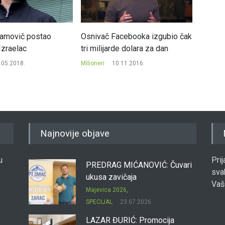
amovič postao
Osnivač Facebooka izgubio čak
Oni su 
 Izraelac
tri milijarde dolara za dan
milijar
.05.2018.
Milioneri
10.11.2016.
Milioneri
Najnovije objave
u
Pri
PREDRAG MIĆANOVIĆ: Čuvari
sva
ukusa zavičaja
Vaš
Majevica 2026
,
SPECIJAL
23.07.2026.
LAZAR ĐURIĆ: Promocija