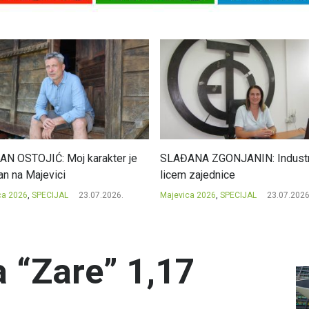
N OSTOJIĆ: Moj karakter je
SLAĐANA ZGONJANIN: Industri
an na Majevici
licem zajednice
ca 2026
,
SPECIJAL
23.07.2026.
Majevica 2026
,
SPECIJAL
23.07.2026
a “Zare” 1,17