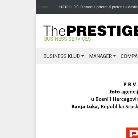
sa zavičaja
prije 3 sedmice
LAZAR ĐURIĆ: Promocija potencijal pretvara u destinacij
BUSINESS SERVICES
BUSINESS KLUB
MANAGER
COMPA