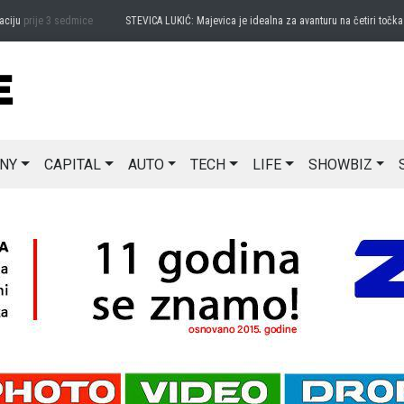
u
prije 3 sedmice
STEVICA LUKIĆ: Majevica je idealna za avanturu na četiri točka
pri
NY
CAPITAL
AUTO
TECH
LIFE
SHOWBIZ