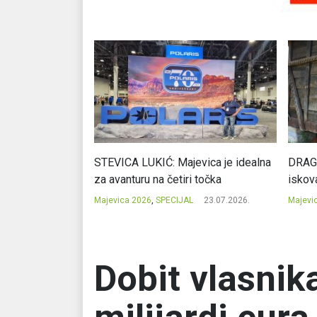
cija potencijal
STEVICA LUKIĆ: Majevica je idealna
DRAGA
ju
za avanturu na četiri točka
iskov
23.07.2026.
Majevica 2026
,
SPECIJAL
23.07.2026.
Majevi
Dobit vlasnik