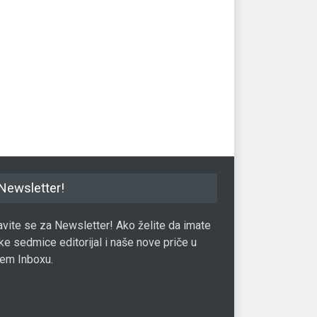
najbogatiji kripto
Ovo je treći čovjek na svijetu
deri
čije bogatstvo je premašilo 100
milijardi dolara
08.04.2022.
Milioneri
23.06.2019.
Newsletter!
javite se za Newsletter! Ako želite da imate
ke sedmice editorijal i naše nove priče u
em Inboxu.