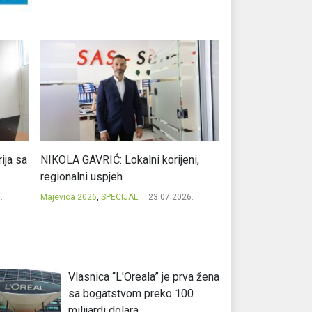
ja sa
NIKOLA GAVRIĆ: Lokalni korijeni,
MILE KOJIĆ: Evro
regionalni uspjeh
potpisom iz Prib
.
Majevica 2026
,
SPECIJAL
23.07.2026.
Majevica 2026
,
SPEC
Vlasnica “L'Oreala” je prva žena
sa bogatstvom preko 100
milijardi dolara