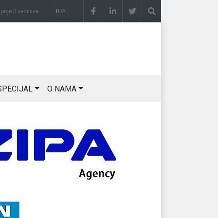
je 3 sedmice
DRAGAN OSTOJIĆ: Moj karakter je iskovan na Majevici
prije 3 sedmice
SPECIJAL
O NAMA