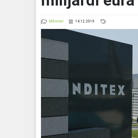
milijardi eura
Milioneri
14.12.2019.