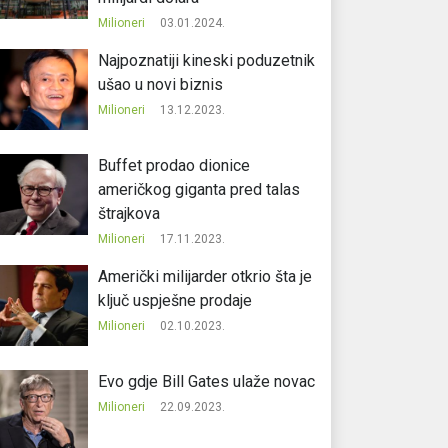
Milioneri
03.01.2024.
Najpoznatiji kineski poduzetnik
ušao u novi biznis
Milioneri
13.12.2023.
Buffet prodao dionice
američkog giganta pred talas
štrajkova
Milioneri
17.11.2023.
Američki milijarder otkrio šta je
ključ uspješne prodaje
Milioneri
02.10.2023.
Evo gdje Bill Gates ulaže novac
Milioneri
22.09.2023.