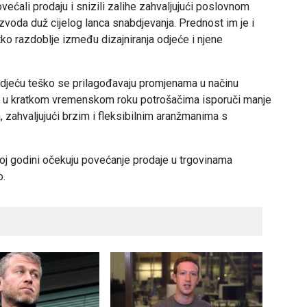
ćali prodaju i snizili zalihe zahvaljujući poslovnom
izvoda duž cijelog lanca snabdjevanja. Prednost im je i
ko razdoblje između dizajniranja odjeće i njene
odjeću teško se prilagođavaju promjenama u načinu
da u kratkom vremenskom roku potrošačima isporuči manje
, zahvaljujući brzim i fleksibilnim aranžmanima s
noj godini očekuju povećanje prodaje u trgovinama
o.