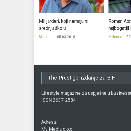
a novo: Bogati
Milijarderi, koji nemaju ni
Roman Abr
, a Bezos
srednju školu
najbogatiji
Milioneri
05.03.2018.
Milioneri
30
021.
The Prestige, izdanje za BiH
Lifestyle magazine za uspješne u business
ISSN 2637-2584
Adresa:
My Media d.o.o.