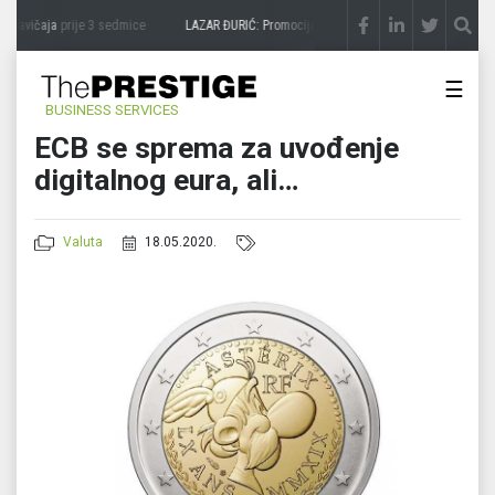
 zavičaja
prije 3 sedmice
LAZAR ĐURIĆ: Promocija potencijal pretvara u destinaciju
p
☰
BUSINESS SERVICES
ECB se sprema za uvođenje
digitalnog eura, ali…
Valuta
18.05.2020.