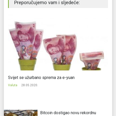
Preporučujemo vam i sljedeće:
Svijet se užurbano sprema za e-yuan
Od
pa
Valuta
28.05.2020.
Va
Bitcoin dostigao novu rekordnu