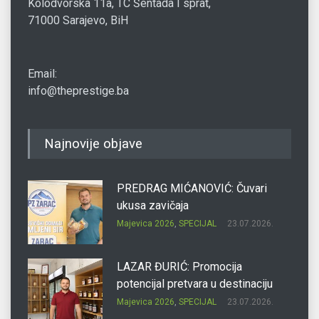
Kolodvorska 11a, TC Šentada I sprat,
71000 Sarajevo, BiH
Email:
info@theprestige.ba
Najnovije objave
PREDRAG MIĆANOVIĆ: Čuvari
ukusa zavičaja
Majevica 2026
,
SPECIJAL
23.07.2026.
LAZAR ĐURIĆ: Promocija
potencijal pretvara u destinaciju
Majevica 2026
,
SPECIJAL
23.07.2026.