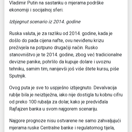
Vladimir Putin na sastanku o mjerama podrške
ekonomiji i socijalnoj sferi.
Izbjegnut scenario iz 2014. godine
Ruska valuta, je za razliku od 2014. godine, kada je
došlo do pada cijena nafte, ovu neviđenu krizu
preživjela na potpuno drugačiji način. Rusko
stanovništvo je te 2014. godine, zbog već tradicionalne
devizne panike, pohrlilo da kupuje dolare i uvoznu
tehniku, samim tim, nanijevši još više štete kursu, piše
Sputnjik.
Ovog puta je sve to uspješno izbjegnuto. Devalvacija
rublje bila je neizbježna, iako nije dostigla tu kobnu cifru
od preko 100 rubalja za dolar, kako je predviđala
Rajfajzen banka u svom najgorem scenariju.
Najgore prognoze nisu ostvarene ne samo zahvaljujući
mjerama ruske Centralne banke i regulatornog tijela,