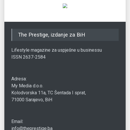
The Prestige, izdanje za BiH
Lifestyle magazine za uspješne u businessu
ISSN 2637-2584
Adresa:
My Media d.o.o.
Kolodvorska 11a, TC Šentada I sprat,
71000 Sarajevo, BiH
Email:
info@theprestige.ba