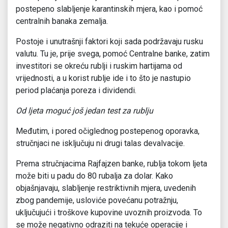
postepeno slabljenje karantinskih mjera, kao i pomoć
centralnih banaka zemalja.
Postoje i unutrašnji faktori koji sada podržavaju rusku
valutu. Tu je, prije svega, pomoć Centralne banke, zatim
investitori se okreću rublji i ruskim hartijama od
vrijednosti, a u korist rublje ide i to što je nastupio
period plaćanja poreza i dividendi.
Od ljeta moguć još jedan test za rublju
Međutim, i pored očiglednog postepenog oporavka,
stručnjaci ne isključuju ni drugi talas devalvacije.
Prema stručnjacima Rajfajzen banke, rublja tokom ljeta
može biti u padu do 80 rubalja za dolar. Kako
objašnjavaju, slabljenje restriktivnih mjera, uvedenih
zbog pandemije, usloviće povećanu potražnju,
uključujući i troškove kupovine uvoznih proizvoda. To
se može negativno odraziti na tekuće operacije i