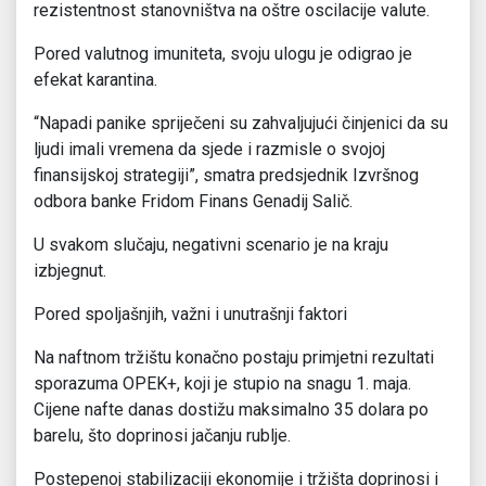
rezistentnost stanovništva na oštre oscilacije valute.
Pored valutnog imuniteta, svoju ulogu je odigrao je
efekat karantina.
“Napadi panike spriječeni su zahvaljujući činjenici da su
ljudi imali vremena da sjede i razmisle o svojoj
finansijskoj strategiji”, smatra predsjednik Izvršnog
odbora banke Fridom Finans Genadij Salič.
U svakom slučaju, negativni scenario je na kraju
izbjegnut.
Pored spoljašnjih, važni i unutrašnji faktori
Na naftnom tržištu konačno postaju primjetni rezultati
sporazuma OPEK+, koji je stupio na snagu 1. maja.
Cijene nafte danas dostižu maksimalno 35 dolara po
barelu, što doprinosi jačanju rublje.
Postepenoj stabilizaciji ekonomije i tržišta doprinosi i