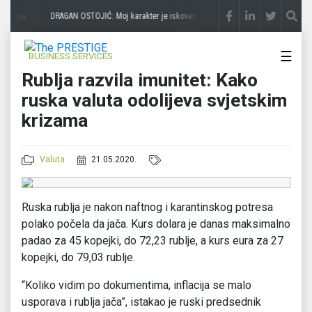
edmice
DRAGAN OSTOJIĆ: Moj karakter je iskovan na Majevici
prije 2 sedmice
☰
BUSINESS SERVICES
Rublja razvila imunitet: Kako
ruska valuta odolijeva svjetskim
krizama
Valuta
21.05.2020.
Ruska rublja je nakon naftnog i karantinskog potresa
polako počela da jača. Kurs dolara je danas maksimalno
padao za 45 kopejki, do 72,23 rublje, a kurs eura za 27
kopejki, do 79,03 rublje.
“Koliko vidim po dokumentima, inflacija se malo
usporava i rublja jača”, istakao je ruski predsednik