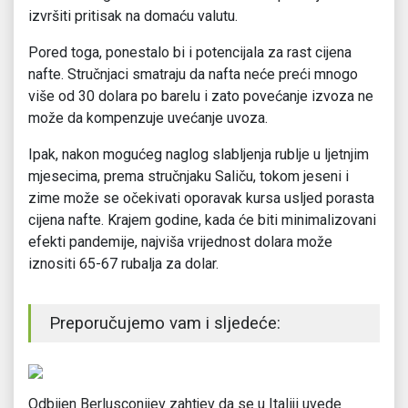
izvršiti pritisak na domaću valutu.
Pored toga, ponestalo bi i potencijala za rast cijena
nafte. Stručnjaci smatraju da nafta neće preći mnogo
više od 30 dolara po barelu i zato povećanje izvoza ne
može da kompenzuje uvećanje uvoza.
Ipak, nakon mogućeg naglog slabljenja rublje u ljetnjim
mjesecima, prema stručnjaku Saliču, tokom jeseni i
zime može se očekivati oporavak kursa usljed porasta
cijena nafte. Krajem godine, kada će biti minimalizovani
efekti pandemije, najviša vrijednost dolara može
iznositi 65-67 rubalja za dolar.
Preporučujemo vam i sljedeće:
Odbijen Berlusconijev zahtjev da se u Italiji uvede
Bi