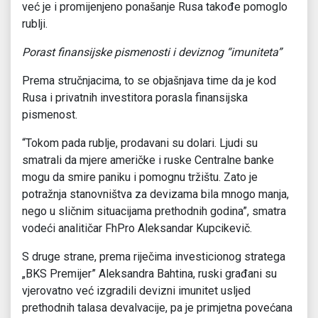
već je i promijenjeno ponašanje Rusa takođe pomoglo
rublji.
Porast finansijske pismenosti i deviznog “imuniteta”
Prema stručnjacima, to se objašnjava time da je kod
Rusa i privatnih investitora porasla finansijska
pismenost.
“Tokom pada rublje, prodavani su dolari. Ljudi su
smatrali da mjere američke i ruske Centralne banke
mogu da smire paniku i pomognu tržištu. Zato je
potražnja stanovništva za devizama bila mnogo manja,
nego u sličnim situacijama prethodnih godina”, smatra
vodeći analitičar FhPro Aleksandar Kupcikevič.
S druge strane, prema riječima investicionog stratega
„BKS Premijer” Aleksandra Bahtina, ruski građani su
vjerovatno već izgradili devizni imunitet usljed
prethodnih talasa devalvacije, pa je primjetna povećana