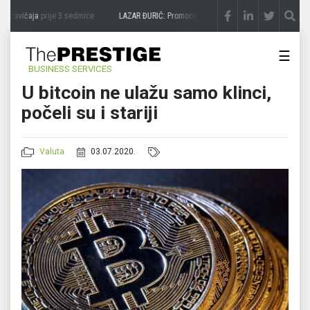
 zavičaja
prije 3 sedmice
LAZAR ĐURIĆ: Promocija potencijal pretvara u destinaciju
☰
BUSINESS SERVICES
U bitcoin ne ulažu samo klinci,
počeli su i stariji
Valuta
03.07.2020.