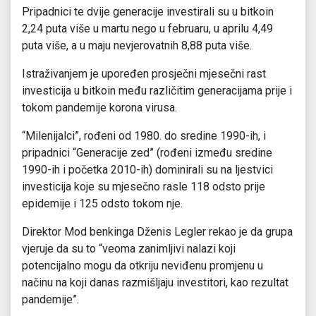
Pripadnici te dvije generacije investirali su u bitkoin
2,24 puta više u martu nego u februaru, u aprilu 4,49
puta više, a u maju nevjerovatnih 8,88 puta više.
Istraživanjem je upoređen prosječni mjesečni rast
investicija u bitkoin među različitim generacijama prije i
tokom pandemije korona virusa.
“Milenijalci”, rođeni od 1980. do sredine 1990-ih, i
pripadnici “Generacije zed” (rođeni između sredine
1990-ih i početka 2010-ih) dominirali su na ljestvici
investicija koje su mjesečno rasle 118 odsto prije
epidemije i 125 odsto tokom nje.
Direktor Mod benkinga Dženis Legler rekao je da grupa
vjeruje da su to “veoma zanimljivi nalazi koji
potencijalno mogu da otkriju neviđenu promjenu u
načinu na koji danas razmišljaju investitori, kao rezultat
pandemije”.