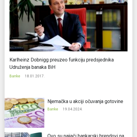
Karlheinz Dobnigg preuzeo funkciju predsjednika
“B
Udruženja banaka BiH
u 
Banke
18.01.2017.
Ba
Njemačka u akciji očuvanja gotovine
Banke
19.04.2024.
Ovo su najjači bankarski brendovi na