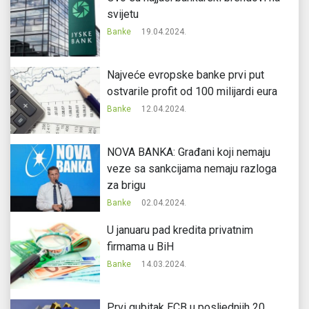
svijetu
Banke
19.04.2024.
Najveće evropske banke prvi put
ostvarile profit od 100 milijardi eura
Banke
12.04.2024.
NOVA BANKA: Građani koji nemaju
veze sa sankcijama nemaju razloga
za brigu
Banke
02.04.2024.
U januaru pad kredita privatnim
firmama u BiH
Banke
14.03.2024.
Prvi gubitak ECB u posljednjih 20