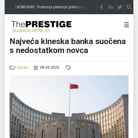
e
LAZAR ĐURIĆ: Promocija potencijal pretvara u destinaciju
prije 3 sedmice
ST
☰
BUSINESS SERVICES
Najveća kineska banka suočena
s nedostatkom novca
Banke
08.09.2020.