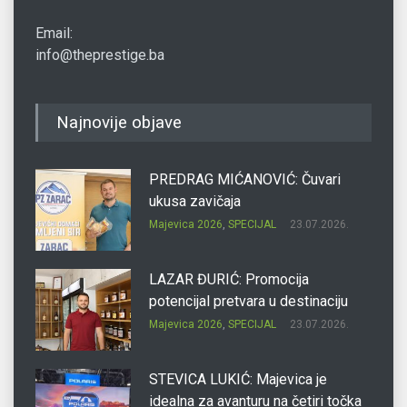
Email:
info@theprestige.ba
Najnovije objave
PREDRAG MIĆANOVIĆ: Čuvari
ukusa zavičaja
Majevica 2026
,
SPECIJAL
23.07.2026.
LAZAR ĐURIĆ: Promocija
potencijal pretvara u destinaciju
Majevica 2026
,
SPECIJAL
23.07.2026.
STEVICA LUKIĆ: Majevica je
idealna za avanturu na četiri točka