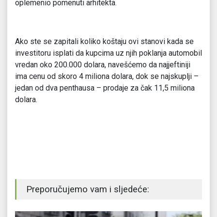
oplemenio pomenuti arhitekta.
Ako ste se zapitali koliko koštaju ovi stanovi kada se
investitoru isplati da kupcima uz njih poklanja automobil
vredan oko 200.000 dolara, navešćemo da najjeftiniji
ima cenu od skoro 4 miliona dolara, dok se najskuplji –
jedan od dva penthausa – prodaje za čak 11,5 miliona
dolara.
Preporučujemo vam i sljedeće: