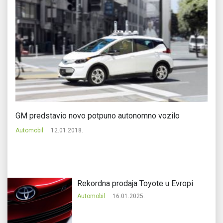
GM predstavio novo potpuno autonomno vozilo
Kr
Automobil
12.01.2018.
Au
Rekordna prodaja Toyote u Evropi
Automobil
16.01.2025.