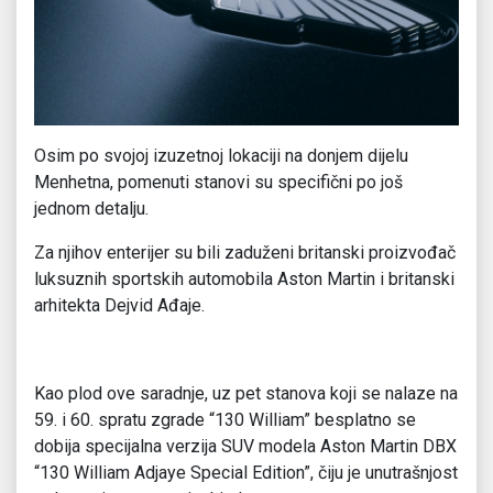
Osim po svojoj izuzetnoj lokaciji na donjem dijelu
Menhetna, pomenuti stanovi su specifični po još
jednom detalju.
Za njihov enterijer su bili zaduženi britanski proizvođač
luksuznih sportskih automobila Aston Martin i britanski
arhitekta Dejvid Ađaje.
Kao plod ove saradnje, uz pet stanova koji se nalaze na
59. i 60. spratu zgrade “130 William” besplatno se
dobija specijalna verzija SUV modela Aston Martin DBX
“130 William Adjaye Special Edition”, čiju je unutrašnjost