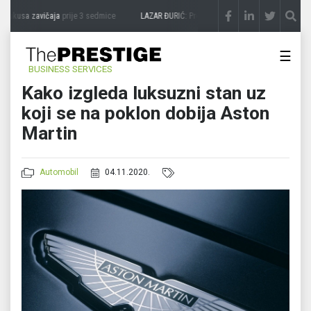
 ukusa zavičaja
prije 3 sedmice
LAZAR ĐURIĆ: Promocija potencijal pretvara u desti
☰
BUSINESS SERVICES
Kako izgleda luksuzni stan uz
koji se na poklon dobija Aston
Martin
Automobil
04.11.2020.