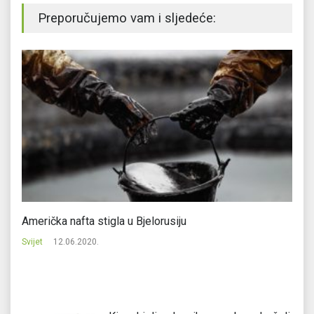
Preporučujemo vam i sljedeće:
Američka nafta stigla u Bjelorusiju
Er
b
Svijet
12.06.2020.
Svi