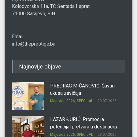
Kolodvorska 11a, TC Šentada I sprat,
71000 Sarajevo, BiH
Email:
info@theprestige.ba
Najnovije objave
PREDRAG MIĆANOVIĆ: Čuvari
ukusa zavičaja
Majevica 2026
,
SPECIJAL
23.07.2026.
LAZAR ĐURIĆ: Promocija
potencijal pretvara u destinaciju
Majevica 2026
,
SPECIJAL
23.07.2026.