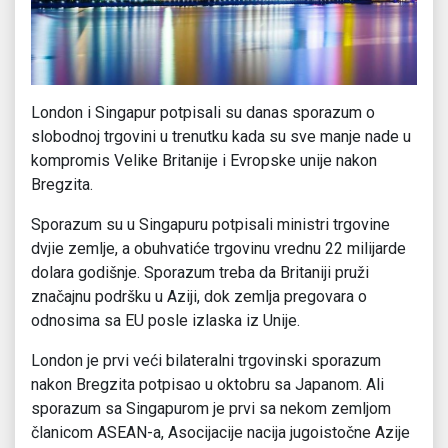
London i Singapur potpisali su danas sporazum o
slobodnoj trgovini u trenutku kada su sve manje nade u
kompromis Velike Britanije i Evropske unije nakon
Bregzita.
Sporazum su u Singapuru potpisali ministri trgovine
dvjie zemlje, a obuhvatiće trgovinu vrednu 22 milijarde
dolara godišnje. Sporazum treba da Britaniji pruži
značajnu podršku u Aziji, dok zemlja pregovara o
odnosima sa EU posle izlaska iz Unije.
London je prvi veći bilateralni trgovinski sporazum
nakon Bregzita potpisao u oktobru sa Japanom. Ali
sporazum sa Singapurom je prvi sa nekom zemljom
članicom ASEAN-a, Asocijacije nacija jugoistočne Azije