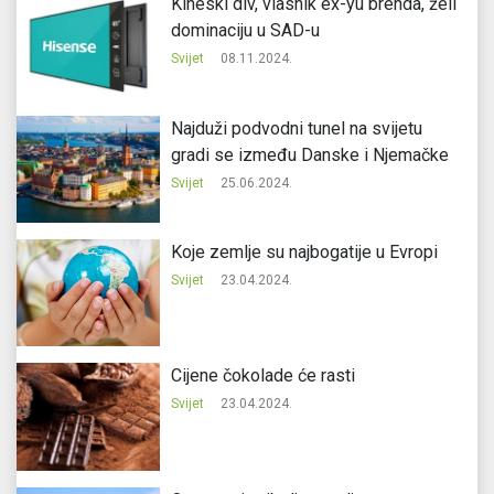
Kineski div, vlasnik ex-yu brenda, želi
dominaciju u SAD-u
Svijet
08.11.2024.
Najduži podvodni tunel na svijetu
gradi se između Danske i Njemačke
Svijet
25.06.2024.
Koje zemlje su najbogatije u Evropi
Svijet
23.04.2024.
Cijene čokolade će rasti
Svijet
23.04.2024.