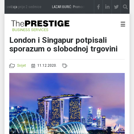
a zavičaja
prije 2 sedmice
LAZAR ĐURIĆ: Promocija potencijal pretvara u destinaciju
☰
BUSINESS SERVICES
London i Singapur potpisali
sporazum o slobodnoj trgovini
Svijet
11.12.2020.