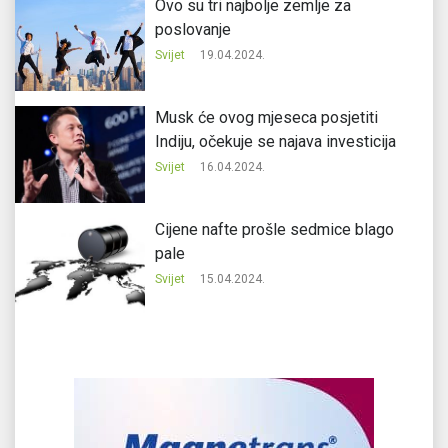
Ovo su tri najbolje zemlje za
poslovanje
Svijet
19.04.2024.
Musk će ovog mjeseca posjetiti
Indiju, očekuje se najava investicija
Svijet
16.04.2024.
Cijene nafte prošle sedmice blago
pale
Svijet
15.04.2024.