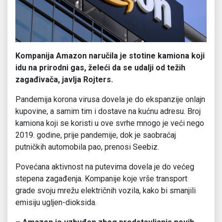
Kompanija Amazon naručila je stotine kamiona koji
idu na prirodni gas, želeći da se udalji od težih
zagađivača, javlja Rojters.
Pandemija korona virusa dovela je do ekspanzije onlajn
kupovine, a samim tim i dostave na kućnu adresu. Broj
kamiona koji se koristi u ove svrhe mnogo je veći nego
2019. godine, prije pandemije, dok je saobraćaj
putničkih automobila pao, prenosi Seebiz.
Povećana aktivnost na putevima dovela je do većeg
stepena zagađenja. Kompanije koje vrše transport
grade svoju mrežu električnih vozila, kako bi smanjili
emisiju ugljen-dioksida.