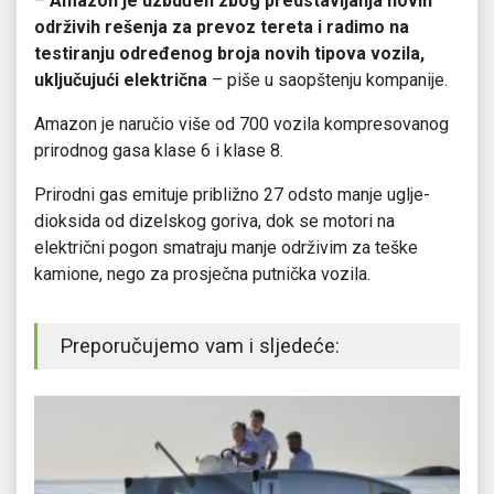
–
Amazon je uzbuđen zbog predstavljanja novih
održivih rešenja za prevoz tereta i radimo na
testiranju određenog broja novih tipova vozila,
uključujući električna
– piše u saopštenju kompanije.
Amazon je naručio više od 700 vozila kompresovanog
prirodnog gasa klase 6 i klase 8.
Prirodni gas emituje približno 27 odsto manje uglje-
dioksida od dizelskog goriva, dok se motori na
električni pogon smatraju manje održivim za teške
kamione, nego za prosječna putnička vozila.
Preporučujemo vam i sljedeće: