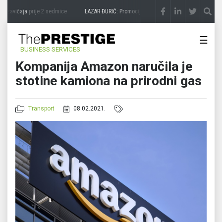
 zavičaja
prije 2 sedmice
LAZAR ĐURIĆ: Promocija potencijal pretvara u destinaciju
☰
BUSINESS SERVICES
Kompanija Amazon naručila je
stotine kamiona na prirodni gas
Transport
08.02.2021.