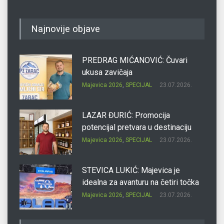
Najnovije objave
PREDRAG MIĆANOVIĆ: Čuvari
ukusa zavičaja
Majevica 2026
,
SPECIJAL
23.07.2026.
LAZAR ĐURIĆ: Promocija
potencijal pretvara u destinaciju
Majevica 2026
,
SPECIJAL
23.07.2026.
STEVICA LUKIĆ: Majevica je
idealna za avanturu na četiri točka
Majevica 2026
,
SPECIJAL
23.07.2026.