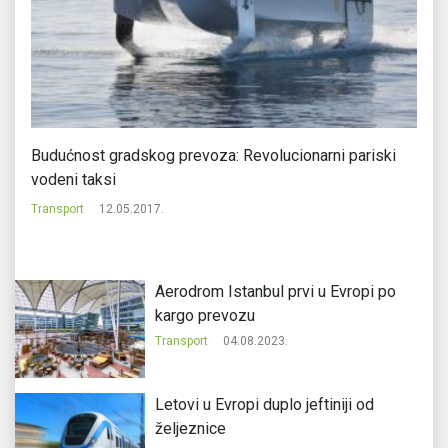
Budućnost gradskog prevoza: Revolucionarni pariski
Le
vodeni taksi
Tr
Transport
12.05.2017.
Aerodrom Istanbul prvi u Evropi po
kargo prevozu
Transport
04.08.2023.
Letovi u Evropi duplo jeftiniji od
željeznice