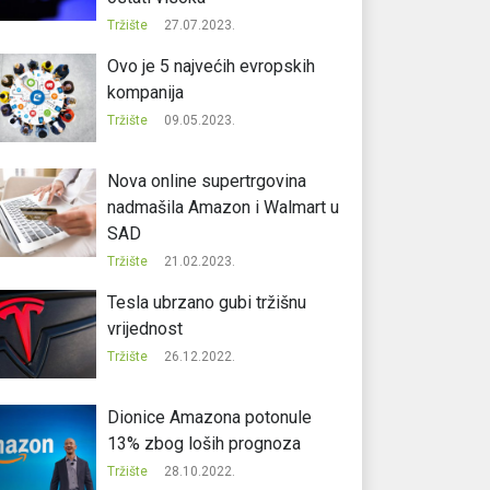
Tržište
27.07.2023.
Ovo je 5 najvećih evropskih
kompanija
Tržište
09.05.2023.
Nova online supertrgovina
nadmašila Amazon i Walmart u
SAD
Tržište
21.02.2023.
Tesla ubrzano gubi tržišnu
vrijednost
Tržište
26.12.2022.
Dionice Amazona potonule
13% zbog loših prognoza
Tržište
28.10.2022.