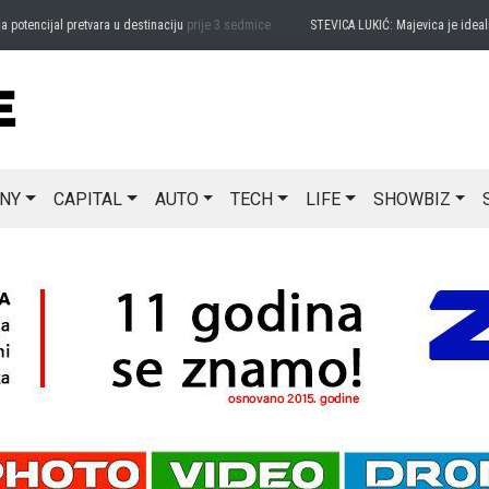
encijal pretvara u destinaciju
prije 3 sedmice
STEVICA LUKIĆ: Majevica je idealna za
NY
CAPITAL
AUTO
TECH
LIFE
SHOWBIZ