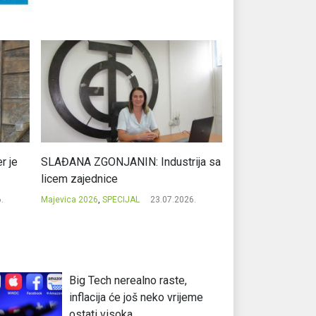
r je
SLAĐANA ZGONJANIN: Industrija sa
NIKOLA GAVRIĆ: L
licem zajednice
regionalni uspje
.
Majevica 2026
,
SPECIJAL
23.07.2026.
Majevica 2026
,
SPEC
Big Tech nerealno raste,
inflacija će još neko vrijeme
ostati visoka