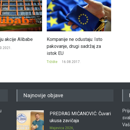
ju akcije Alibabe
Kompanije ne odustaju: Isto
Oporav
pakovanje, drugi sadržaj za
sedmic
0.2021.
istok EU
Tržište
Tržište
16.08.2017.
Najnovije objave
u
Pri
PREDRAG MIĆANOVIĆ: Čuvari
sva
ukusa zavičaja
Vaš
Majevica 2026
,