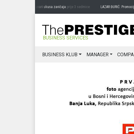
DRAG MIĆANOVIĆ: Čuvari ukusa zavičaja
prije 3 sedmice
LAZAR ĐURIĆ: Promocija pot
BUSINESS SERVICES
BUSINESS KLUB
MANAGER
COMPA