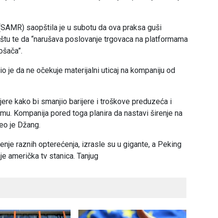
 (SAMR) saopštila je u subotu da ova praksa guši
štu te da “narušava poslovanje trgovaca na platformama
ošača”.
io je da ne očekuje materijalni uticaj na kompaniju od
ere kako bi smanjio barijere i troškove preduzeća i
rmu. Kompanija pored toga planira da nastavi širenje na
eo je Džang.
je raznih opterećenja, izrasle su u gigante, a Peking
je američka tv stanica. Tanjug