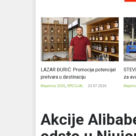
Ć: Čuvari ukusa
LAZAR ĐURIĆ: Promocija potencijal
STEVI
pretvara u destinaciju
za ava
23.07.2026.
Majevica 2026
,
SPECIJAL
23.07.2026.
Majevi
Akcije Alibab