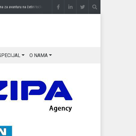
 avanturu na četiri točka
prije 3 sedmice
DRAGAN OSTOJIĆ: Moj karakter je iskovan
SPECIJAL
O NAMA