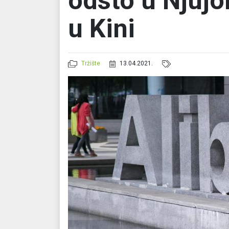
odsto u Njuj
u Kini
Tržište
13.04.2021.