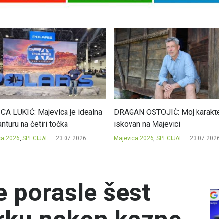
CA LUKIĆ: Majevica je idealna
DRAGAN OSTOJIĆ: Moj karakte
nturu na četiri točka
iskovan na Majevici
ca 2026
,
SPECIJAL
23.07.2026.
Majevica 2026
,
SPECIJAL
23.07.2026
e porasle šest