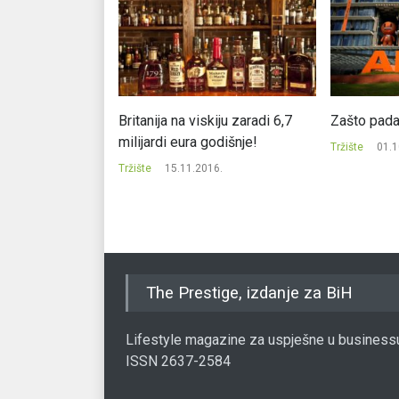
deri u prodaji
Britanija na viskiju zaradi 6,7
Zašto pada
oholnih pića u BiH
milijardi eura godišnje!
Tržište
01.1
17.
Tržište
15.11.2016.
The Prestige, izdanje za BiH
Lifestyle magazine za uspješne u business
ISSN 2637-2584