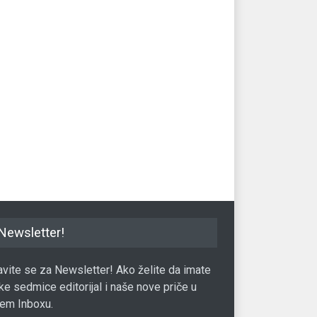
ak cijena nafte nakon pet
Četiri grada iz Azije prvi na listi
Pa
a pada
najskupljih stambenih kvadrata
kup
u svijetu
kri
03.07.2017.
Tržište
20.01.2017.
Trž
Newsletter!
javite se za Newsletter! Ako želite da imate
ke sedmice editorijal i naše nove priče u
em Inboxu.