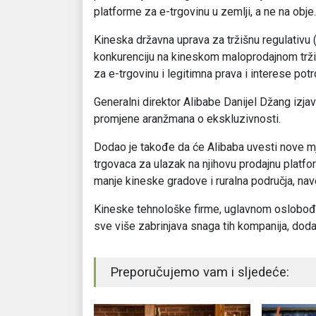
platforme za e-trgovinu u zemlji, a ne na obje.
Kineska državna uprava za tržišnu regulativu
konkurenciju na kineskom maloprodajnom trži
za e-trgovinu i legitimna prava i interese potr
Generalni direktor Alibabe Danijel Džang izjav
promjene aranžmana o ekskluzivnosti.
Dodao je takođe da će Alibaba uvesti nove mj
trgovaca za ulazak na njihovu prodajnu platfo
manje kineske gradove i ruralna područja, nav
Kineske tehnološke firme, uglavnom oslobođen
sve više zabrinjava snaga tih kompanija, doda
Preporučujemo vam i sljedeće: