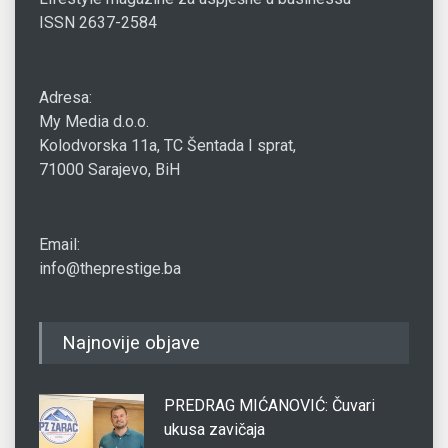
ISSN 2637-2584
Adresa:
My Media d.o.o.
Kolodvorska 11a, TC Šentada I sprat,
71000 Sarajevo, BiH
Email:
info@theprestige.ba
Najnovije objave
PREDRAG MIĆANOVIĆ: Čuvari
ukusa zavičaja