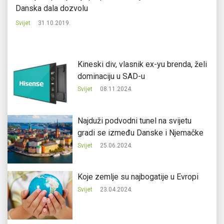
Danska dala dozvolu
Svi
Svijet
31.10.2019.
Kineski div, vlasnik ex-yu brenda, želi
dominaciju u SAD-u
Svijet
08.11.2024.
Najduži podvodni tunel na svijetu
gradi se između Danske i Njemačke
Svijet
25.06.2024.
Koje zemlje su najbogatije u Evropi
Svijet
23.04.2024.