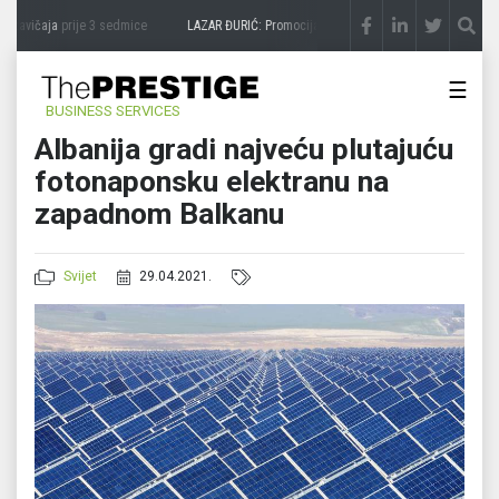
 zavičaja
prije 3 sedmice
LAZAR ĐURIĆ: Promocija potencijal pretvara u destinaciju
p
☰
BUSINESS SERVICES
Albanija gradi najveću plutajuću
fotonaponsku elektranu na
zapadnom Balkanu
Svijet
29.04.2021.