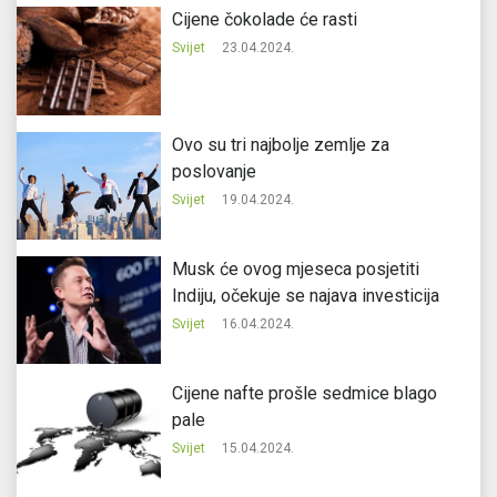
Cijene čokolade će rasti
Svijet
23.04.2024.
Ovo su tri najbolje zemlje za
poslovanje
Svijet
19.04.2024.
Musk će ovog mjeseca posjetiti
Indiju, očekuje se najava investicija
Svijet
16.04.2024.
Cijene nafte prošle sedmice blago
pale
Svijet
15.04.2024.