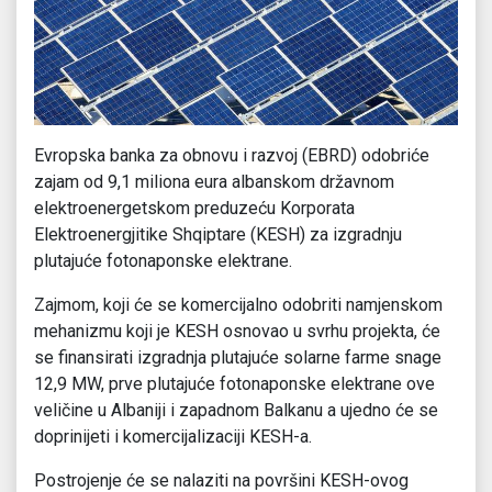
Evropska banka za obnovu i razvoj (EBRD) odobriće
zajam od 9,1 miliona eura albanskom državnom
elektroenergetskom preduzeću Korporata
Elektroenergjitike Shqiptare (KESH) za izgradnju
plutajuće fotonaponske elektrane.
Zajmom, koji će se komercijalno odobriti namjenskom
mehanizmu koji je KESH osnovao u svrhu projekta, će
se finansirati izgradnja plutajuće solarne farme snage
12,9 MW, prve plutajuće fotonaponske elektrane ove
veličine u Albaniji i zapadnom Balkanu a ujedno će se
doprinijeti i komercijalizaciji KESH-a.
Postrojenje će se nalaziti na površini KESH-ovog