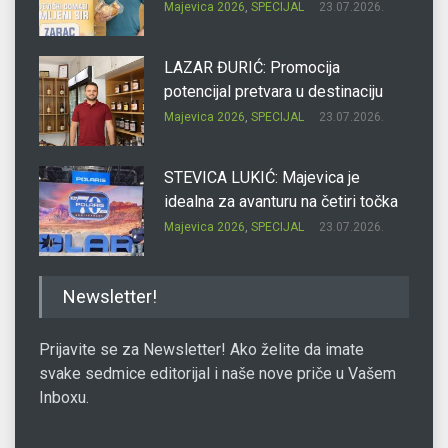
Majevica 2026
,
SPECIJAL
23.07.2026.
LAZAR ĐURIĆ: Promocija
potencijal pretvara u destinaciju
Majevica 2026
,
SPECIJAL
23.07.2026.
STEVICA LUKIĆ: Majevica je
idealna za avanturu na četiri točka
Majevica 2026
,
SPECIJAL
23.07.2026.
DRAGAN OSTOJIĆ: Moj karakter je
Newsletter!
iskovan na Majevici
Majevica 2026
,
SPECIJAL
23.07.2026.
Prijavite se za Newsletter! Ako želite da imate
svake sedmice editorijal i naše nove priče u Vašem
Inboxu.
SLAĐANA ZGONJANIN: Industrija
sa licem zajednice
Majevica 2026
,
SPECIJAL
23.07.2026.