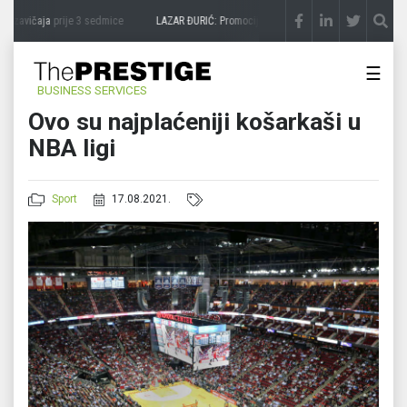
 zavičaja
prije 3 sedmice
LAZAR ĐURIĆ: Promocija potencijal pretvara u destinaciju
☰
BUSINESS SERVICES
Ovo su najplaćeniji košarkaši u
NBA ligi
Sport
17.08.2021.