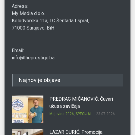
Adresa:
My Media d.o.o.
Kolodvorska 11a, TC Šentada I sprat,
71000 Sarajevo, BiH
Email:
info@theprestige.ba
Najnovije objave
PREDRAG MIĆANOVIĆ: Čuvari
ukusa zavičaja
Majevica 2026
,
SPECIJAL
23.07.2026.
LAZAR ĐURIĆ: Promocija