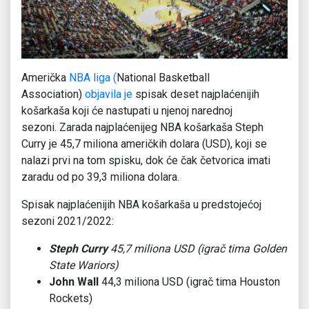
Američka
NBA liga (
National Basketball
Association)
objavila je
spisak deset najplaćenijih
košarkaša koji će nastupati u njenoj narednoj
sezoni. Zarada najplaćenijeg NBA košarkaša Steph
Curry je 45,7 miliona američkih dolara (USD), koji se
nalazi prvi na tom spisku, dok će čak četvorica imati
zaradu od po 39,3 miliona dolara.
Spisak najplaćenijih NBA košarkaša u predstojećoj
sezoni 2021/2022:
Steph Curry
45,7 miliona USD (igrač tima Golden
State Wariors)
John Wall
44,3 miliona USD (igrač tima Houston
Rockets)