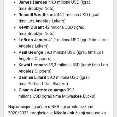
James Harden
44,3 miliona USD (igrač
tima Brooklyn Nets)
Russell Westbrook
44.2 miliona USD (igrač
tima Los Angeles Lakers)
Kevin Durant
42 miliona USD (igrač
tima Brooklyn Nets)
LeBron James
41,1 miliona USD (igrač tima Los
Angeles Lakers)
Paul George
39,3 miliona USD (igrač tima Los
Angeles Clippers)
Kawhi Leonard
39,3 miliona USD (igrač tima Los
Angeles Clippers)
Damian Lillard
39,3 miliona USD (igrač
tima Portland Trail Blazers)
Giannis Antetokounmpo
39,3
miliona USD (igrač tima Milwaukee Bucks)
Najkorisnijim igračem u NBA ligi prošle sezone
2020/2021. proglašen je
Nikola Jokić
koji nastupa za