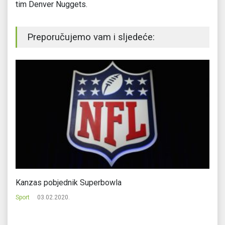
tim Denver Nuggets.
Preporučujemo vam i sljedeće:
Kanzas pobjednik Superbowla
Sa
Sport
03.02.2020.
Sp