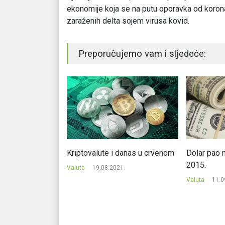
ekonomije koja se na putu oporavka od koron
zaraženih delta sojem virusa kovid.
Preporučujemo vam i sljedeće:
almart-a uticala
Kriptovalute i danas u crvenom
Dolar pao n
itecoin-a
2015.
Valuta
19.08.2021.
1.
Valuta
11.0