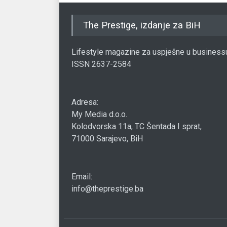
The Prestige, izdanje za BiH
Lifestyle magazine za uspješne u business
ISSN 2637-2584
Adresa:
My Media d.o.o.
Kolodvorska 11a, TC Šentada I sprat,
71000 Sarajevo, BiH
Email:
info@theprestige.ba