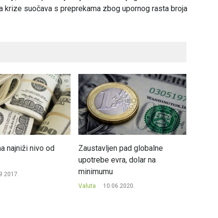
a krize suočava s preprekama zbog upornog rasta broja
a najniži nivo od
Zaustavljen pad globalne
Libra n
upotrebe evra, dolar na
progra
minimumu
9.2017.
Valuta
Valuta
10.06.2020.