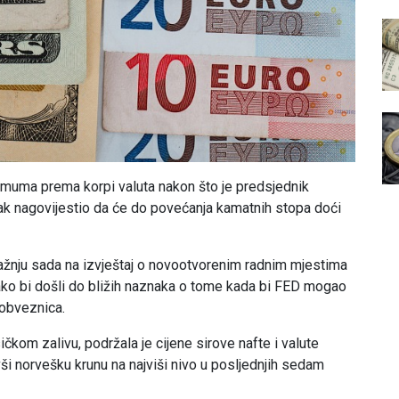
imuma prema korpi valuta nakon što je predsjednik
ak nagovijestio da će do povećanja kamatnih stopa doći
ažnju sada na izvještaj o novootvorenim radnim mjestima
kako bi došli do bližih naznaka o tome kada bi FED mogao
obveznica.
ičkom zalivu, podržala je cijene sirove nafte i valute
vši norvešku krunu na najviši nivo u posljednjih sedam