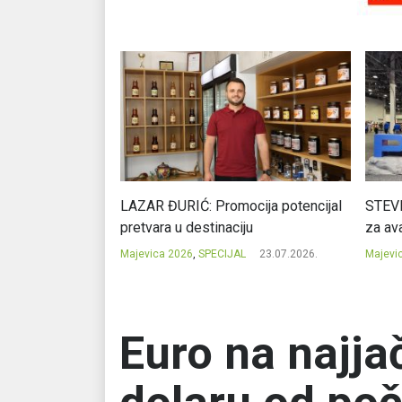
Ć: Čuvari ukusa
LAZAR ĐURIĆ: Promocija potencijal
STEVI
pretvara u destinaciju
za ava
23.07.2026.
Majevica 2026
,
SPECIJAL
23.07.2026.
Majevi
Euro na najj