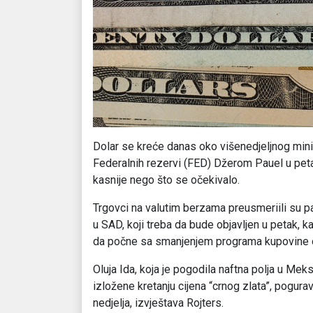
Dolar se kreće danas oko višenedjeljnog min
Federalnih rezervi (FED) Džerom Pauel u pet
kasnije nego što se očekivalo.
Trgovci na valutim berzama preusmeriili su p
u SAD, koji treba da bude objavljen u petak, 
da počne sa smanjenjem programa kupovine 
Oluja Ida, koja je pogodila naftna polja u Meks
izložene kretanju cijena “crnog zlata”, pogura
nedjelja, izvještava Rojters.