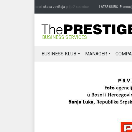
RAG MIĆANOVIĆ: Čuvari ukusa zavičaja
prije 2 sedmice
LAZAR ĐURIĆ: Promocija pot
BUSINESS SERVICES
BUSINESS KLUB
MANAGER
COMPA