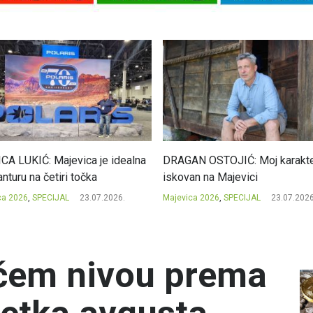
CA LUKIĆ: Majevica je idealna
DRAGAN OSTOJIĆ: Moj karakte
nturu na četiri točka
iskovan na Majevici
ca 2026
,
SPECIJAL
23.07.2026.
Majevica 2026
,
SPECIJAL
23.07.2026
ačem nivou prema