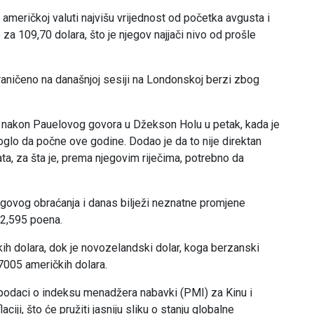
američkoj valuti najvišu vrijednost od početka avgusta i
 za 109,70 dolara, što je njegov najjači nivo od prošle
graničeno na današnjoj sesiji na Londonskoj berzi zbog
i nakon Pauelovog govora u Džekson Holu u petak, kada je
glo da počne ove godine. Dodao je da to nije direktan
a, za šta je, prema njegovim riječima, potrebno da
egovog obraćanja i danas bilježi neznatne promjene
92,595 poena.
čkih dolara, dok je novozelandski dolar, koga berzanski
,7005 američkih dolara.
 podaci o indeksu menadžera nabavki (PMI) za Kinu i
ciji, što će pružiti jasniju sliku o stanju globalne