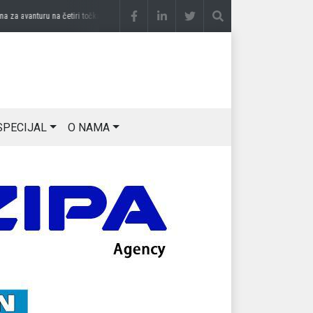
 avanturu na četiri točka
prije 2 sedmice
DRAGAN OSTOJIĆ: Moj karakter je iskovan
SPECIJAL
O NAMA