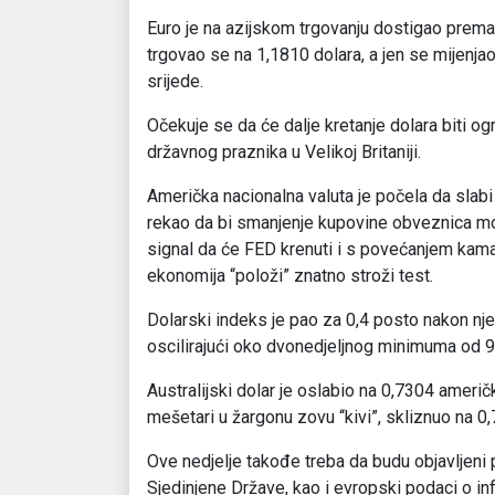
Euro je na azijskom trgovanju dostigao prema 
trgovao se na 1,1810 dolara, a jen se mijenjao
srijede.
Očekuje se da će dalje kretanje dolara biti o
državnog praznika u Velikoj Britaniji.
Američka nacionalna valuta je počela da slab
rekao da bi smanjenje kupovine obveznica mo
signal da će FED krenuti i s povećanjem kamat
ekonomija “položi” znatno stroži test.
Dolarski indeks je pao za 0,4 posto nakon nj
oscilirajući oko dvonedjeljnog minimuma od 
Australijski dolar je oslabio na 0,7304 ameri
mešetari u žargonu zovu “kivi”, skliznuo na 0
Ove nedjelje takođe treba da budu objavljeni
Sjedinjene Države, kao i evropski podaci o infla