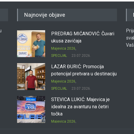
Najnovije objave
u
Pri
PREDRAG MIĆANOVIĆ: Čuvari
sva
ukusa zavičaja
Vaš
Majevica 2026
,
SPECIJAL
23.07.2026.
LAZAR ĐURIĆ: Promocija
potencijal pretvara u destinaciju
Majevica 2026
,
SPECIJAL
23.07.2026.
STEVICA LUKIĆ: Majevica je
idealna za avanturu na četiri
točka
Majevica 2026
,
SPECIJAL
23.07.2026.
DRAGAN OSTOJIĆ: Moj