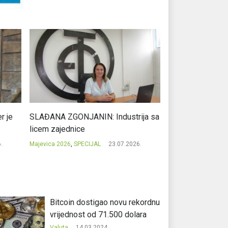
r je
SLAĐANA ZGONJANIN: Industrija sa
NIKOLA GAVRIĆ: L
licem zajednice
regionalni uspje
.
Majevica 2026
,
SPECIJAL
23.07.2026.
Majevica 2026
,
SPEC
Bitcoin dostigao novu rekordnu
vrijednost od 71.500 dolara
Valuta
14.03.2024.