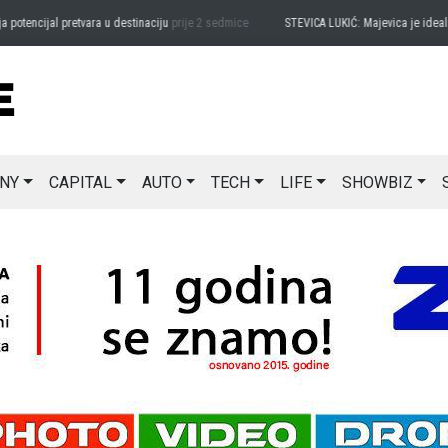
encijal pretvara u destinaciju
prije 2 sedmice
STEVICA LUKIĆ: Majevica je idealna za
NY
CAPITAL
AUTO
TECH
LIFE
SHOWBIZ