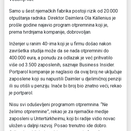
Samo u šest njemačkih fabrika postoji rizik od 20.000
otpuštanja radnika. Direktor Daimlera Ola Källenius je
prošle godine najavio program otpremnina koji je,
prema tvrdnjama kompanije, dobrovoljan.
Inženjer u ranim 40-ima koji je u firmu došao nakon
završetka studija može da se nada otpremnini do
400.000 eura, a ponudu za odlazak je već prihvatilo
više od 3.500 zaposlenih, saznaje Business Insider.
Portparol kompanije je naglasio da ovaj broj ne uključuje
zaposlene koji su napustili Daimler u djelimičnoj penziji
ili su otišli u penziju. Inače bi broj bio znatno veći, rekao
je portparol.
Nisu svi oduševljeni programom otpremnina. “Ne
želimo otpremnine”, rekao je za njemačke medije
zaposleni u Untertürkheimu, koji bi radije vidio novac
uložen u daljnji razvoj. Posao trenutno ide dobro.