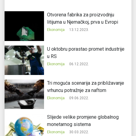
Otvorena fabrika za proizvodnju
litijuma u Njemačkoj, prva u Evropi
Ekonomija
13.12.2023.
U oktobru porastao promet industrije
u RS
Ekonomija
06.12.2022.
Tri moguća scenarija za približavanje
vrhuncu potražnje za naftom
Ekonomija
09.06.2022.
Slijede velike promjene globalnog
monetarnog sistema
Ekonomija
30.03.2022.