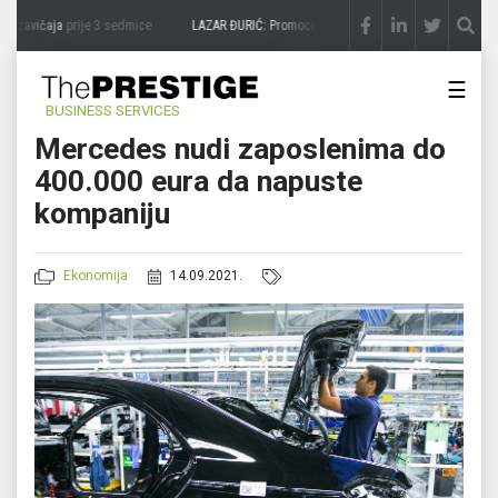
 zavičaja
prije 3 sedmice
LAZAR ĐURIĆ: Promocija potencijal pretvara u destinaciju
☰
BUSINESS SERVICES
Mercedes nudi zaposlenima do
400.000 eura da napuste
kompaniju
Ekonomija
14.09.2021.