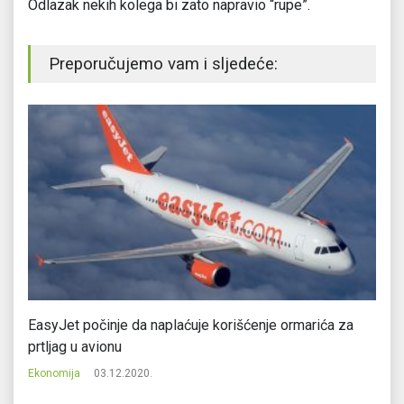
Odlazak nekih kolega bi zato napravio “rupe”.
Preporučujemo vam i sljedeće:
EasyJet počinje da naplaćuje korišćenje ormarića za
Fr
prtljag u avionu
Ek
Ekonomija
03.12.2020.