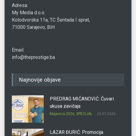
Adresa:
My Media d.o.o.
Kolodvorska 11a, TC Šentada I sprat,
71000 Sarajevo, BiH
Email:
info@theprestige.ba
Najnovije objave
PREDRAG MIĆANOVIĆ: Čuvari
ukusa zavičaja
Majevica 2026
,
SPECIJAL
23.07.2026.
LAZAR ĐURIĆ: Promocija