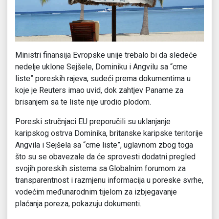
Ministri finansija Evropske unije trebalo bi da sledeće
nedelje uklone Sejšele, Dominiku i Angvilu sa “crne
liste” poreskih rajeva, sudeći prema dokumentima u
koje je Reuters imao uvid, dok zahtjev Paname za
brisanjem sa te liste nije urodio plodom.
Poreski stručnjaci EU preporučili su uklanjanje
karipskog ostrva Dominika, britanske karipske teritorije
Angvila i Sejšela sa “crne liste”, uglavnom zbog toga
što su se obavezale da će sprovesti dodatni pregled
svojih poreskih sistema sa Globalnim forumom za
transparentnost i razmjenu informacija u poreske svrhe,
vodećim međunarodnim tijelom za izbjegavanje
plaćanja poreza, pokazuju dokumenti.