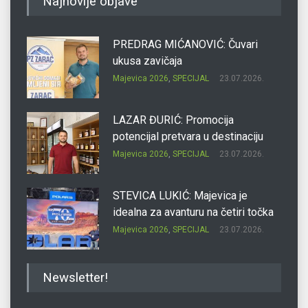
Najnovije objave
PREDRAG MIĆANOVIĆ: Čuvari
ukusa zavičaja
Majevica 2026
,
SPECIJAL
23.07.2026.
LAZAR ĐURIĆ: Promocija
potencijal pretvara u destinaciju
Majevica 2026
,
SPECIJAL
23.07.2026.
STEVICA LUKIĆ: Majevica je
idealna za avanturu na četiri točka
Majevica 2026
,
SPECIJAL
23.07.2026.
DRAGAN OSTOJIĆ: Moj karakter je
Newsletter!
iskovan na Majevici
Majevica 2026
,
SPECIJAL
23.07.2026.