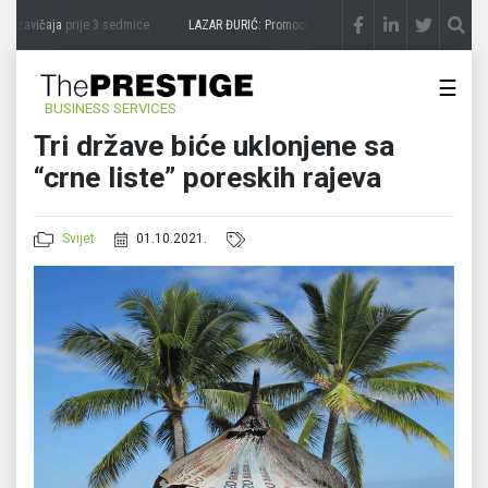
a zavičaja
prije 3 sedmice
LAZAR ĐURIĆ: Promocija potencijal pretvara u destinaciju
☰
BUSINESS SERVICES
Tri države biće uklonjene sa
“crne liste” poreskih rajeva
Svijet
01.10.2021.