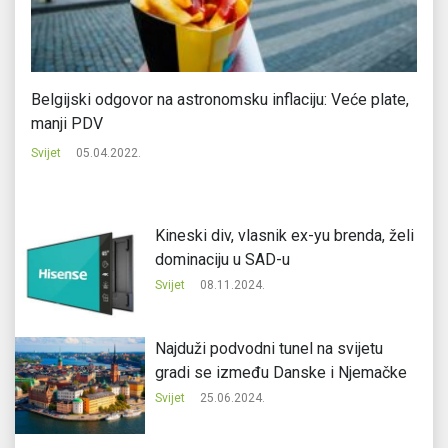
Belgijski odgovor na astronomsku inflaciju: Veće plate,
Ar
manji PDV
Svi
Svijet
05.04.2022.
Kineski div, vlasnik ex-yu brenda, želi
dominaciju u SAD-u
Svijet
08.11.2024.
Najduži podvodni tunel na svijetu
gradi se između Danske i Njemačke
Svijet
25.06.2024.