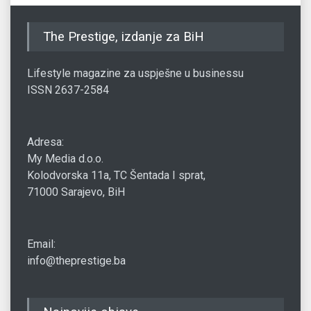
The Prestige, izdanje za BiH
Lifestyle magazine za uspješne u businessu
ISSN 2637-2584
Adresa:
My Media d.o.o.
Kolodvorska 11a, TC Šentada I sprat,
71000 Sarajevo, BiH
Email:
info@theprestige.ba