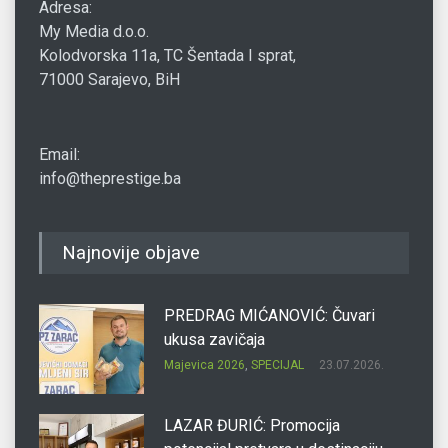
Adresa:
My Media d.o.o.
Kolodvorska 11a, TC Šentada I sprat,
71000 Sarajevo, BiH
Email:
info@theprestige.ba
Najnovije objave
PREDRAG MIĆANOVIĆ: Čuvari
ukusa zavičaja
Majevica 2026
,
SPECIJAL
23.07.2026.
LAZAR ĐURIĆ: Promocija