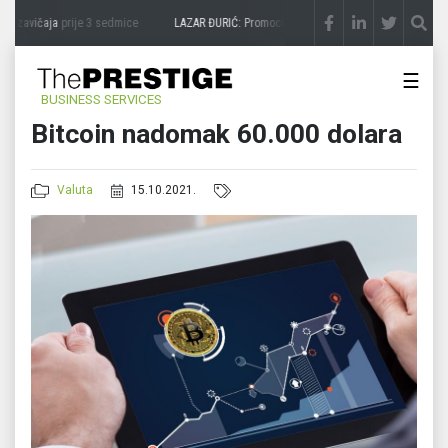
a zavičaja
prije 3 sedmice
LAZAR ĐURIĆ: Promocija potencijal pretvara u destinaciju
☰
BUSINESS SERVICES
Bitcoin nadomak 60.000 dolara
Valuta
15.10.2021.