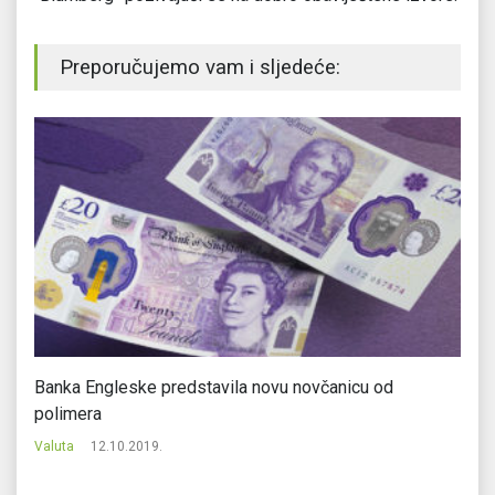
Preporučujemo vam i sljedeće:
20
Banka Engleske predstavila novu novčanicu od
Št
polimera
ra
Valuta
12.10.2019.
Va