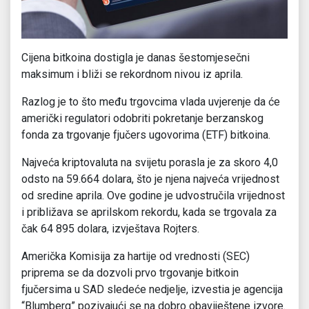
Cijena bitkoina dostigla je danas šestomjesečni
maksimum i bliži se rekordnom nivou iz aprila.
Razlog je to što među trgovcima vlada uvjerenje da će
američki regulatori odobriti pokretanje berzanskog
fonda za trgovanje fjučers ugovorima (ETF) bitkoina.
Najveća kriptovaluta na svijetu porasla je za skoro 4,0
odsto na 59.664 dolara, što je njena najveća vrijednost
od sredine aprila. Ove godine je udvostručila vrijednost
i približava se aprilskom rekordu, kada se trgovala za
čak 64 895 dolara, izvještava Rojters.
Američka Komisija za hartije od vrednosti (SEC)
priprema se da dozvoli prvo trgovanje bitkoin
fjučersima u SAD sledeće nedjelje, izvestia je agencija
“Blumberg” pozivajući se na dobro obaviještene izvore.