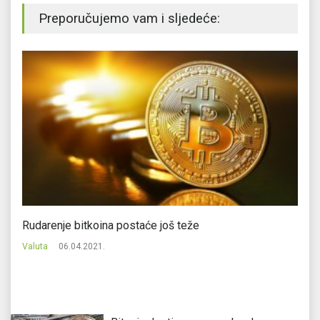
Preporučujemo vam i sljedeće:
Rudarenje bitkoina postaće još teže
Di
Valuta
06.04.2021.
Va