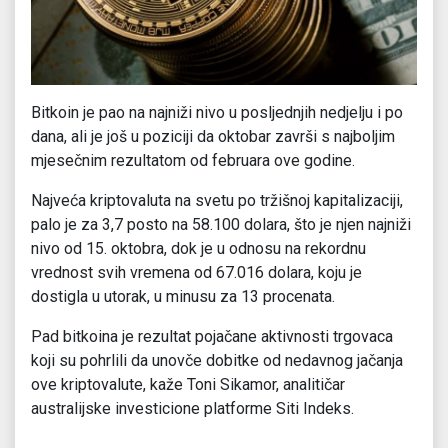
Bitkoin je pao na najniži nivo u posljednjih nedjelju i po
dana, ali je još u poziciji da oktobar završi s najboljim
mjesečnim rezultatom od februara ove godine.
Najveća kriptovaluta na svetu po tržišnoj kapitalizaciji,
palo je za 3,7 posto na 58.100 dolara, što je njen najniži
nivo od 15. oktobra, dok je u odnosu na rekordnu
vrednost svih vremena od 67.016 dolara, koju je
dostigla u utorak, u minusu za 13 procenata.
Pad bitkoina je rezultat pojačane aktivnosti trgovaca
koji su pohrlili da unovče dobitke od nedavnog jačanja
ove kriptovalute, kaže Toni Sikamor, analitičar
australijske investicione platforme Siti Indeks.