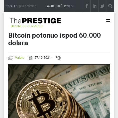
a zavičaja
prije 3 sedmice
LAZAR ĐURIĆ: Promocija potencijal pretvara u destinaciju
☰
BUSINESS SERVICES
Bitcoin potonuo ispod 60.000
dolara
Valuta
27.10.2021.