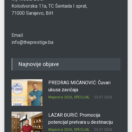
Kolodvorska 11a, TC Šentada I sprat,
71000 Sarajevo, BiH
Email:
info@theprestige.ba
Najnovije objave
PREDRAG MIĆANOVIĆ: Čuvari
ukusa zavičaja
Majevica 2026
,
SPECIJAL
23.07.2026.
LAZAR ĐURIĆ: Promocija
potencijal pretvara u destinaciju
Majevica 2026
,
SPECIJAL
23.07.2026.