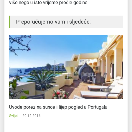
više nego u isto vrijeme prošle godine.
Preporučujemo vam i sljedeće:
Uvode porez na sunce i lijep pogled u Portugalu
Nj
Re
Svijet
20.12.2016.
Svi