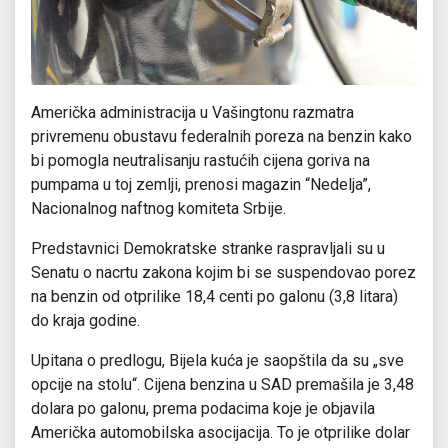
Američka administracija u Vašingtonu razmatra
privremenu obustavu federalnih poreza na benzin kako
bi pomogla neutralisanju rastućih cijena goriva na
pumpama u toj zemlji, prenosi magazin “Nedelja”,
Nacionalnog naftnog komiteta Srbije.
Predstavnici Demokratske stranke raspravljali su u
Senatu o nacrtu zakona kojim bi se suspendovao porez
na benzin od otprilike 18,4 centi po galonu (3,8 litara)
do kraja godine.
Upitana o predlogu, Bijela kuća je saopštila da su „sve
opcije na stolu“. Cijena benzina u SAD premašila je 3,48
dolara po galonu, prema podacima koje je objavila
Američka automobilska asocijacija. To je otprilike dolar