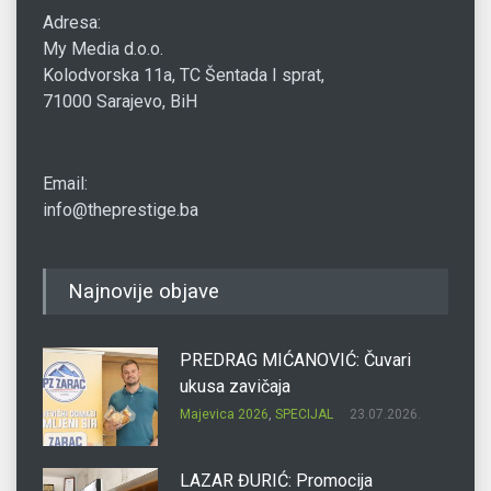
Adresa:
My Media d.o.o.
Kolodvorska 11a, TC Šentada I sprat,
71000 Sarajevo, BiH
Email:
info@theprestige.ba
Najnovije objave
PREDRAG MIĆANOVIĆ: Čuvari
ukusa zavičaja
Majevica 2026
,
SPECIJAL
23.07.2026.
LAZAR ĐURIĆ: Promocija