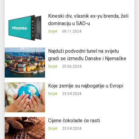
Kineski div, vlasnik ex-yu brenda, želi
dominaciju u SAD-u
Svijet
08.11.2024.
Najduži podvodni tunel na svijetu
gradi se između Danske i Njemačke
Svijet
25.06.2024.
Koje zemlje su najbogatije u Evropi
Svijet
23.04.2024.
Cijene čokolade će rasti
Svijet
23.04.2024.