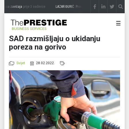
kusa zavičaja
prije 3 sedmice
LAZAR ĐURIĆ: Promocija potencijal pretvara u destina
☰
BUSINESS SERVICES
SAD razmišljaju o ukidanju
poreza na gorivo
Svijet
28.02.2022.