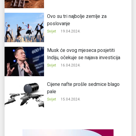
Ovo su tri najbolje zemlje za
poslovanje
Svijet
19.04.2024.
Musk će ovog mjeseca posjetiti
Indiju, očekuje se najava investicija
Svijet
16.04.2024.
Cijene nafte prošle sedmice blago
pale
Svijet
15.04.2024.