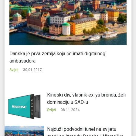
Danska je prva zemlja koja će imati digitalnog
In
ambasadora
zl
Svijet
30.01.2017.
Svi
Kineski div, vlasnik ex-yu brenda, želi
dominaciju u SAD-u
Svijet
08.11.2024.
Najduži podvodni tunel na svijetu