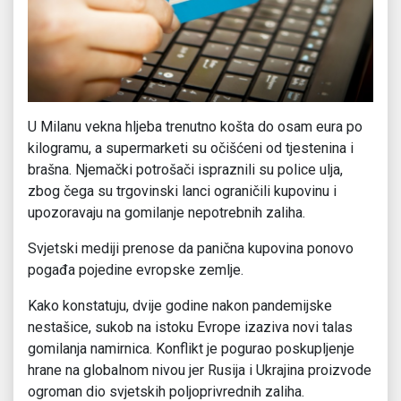
U Milanu vekna hljeba trenutno košta do osam eura po
kilogramu, a supermarketi su očišćeni od tjestenina i
brašna. Njemački potrošači ispraznili su police ulja,
zbog čega su trgovinski lanci ograničili kupovinu i
upozoravaju na gomilanje nepotrebnih zaliha.
Svjetski mediji prenose da panična kupovina ponovo
pogađa pojedine evropske zemlje.
Kako konstatuju, dvije godine nakon pandemijske
nestašice, sukob na istoku Evrope izaziva novi talas
gomilanja namirnica. Konflikt je pogurao poskupljenje
hrane na globalnom nivou jer Rusija i Ukrajina proizvode
ogroman dio svjetskih poljoprivrednih zaliha.