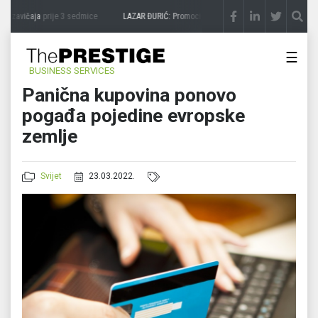
 zavičaja
prije 3 sedmice
LAZAR ĐURIĆ: Promocija potencijal pretvara u destinaciju
p
☰
BUSINESS SERVICES
Panična kupovina ponovo
pogađa pojedine evropske
zemlje
Svijet
23.03.2022.