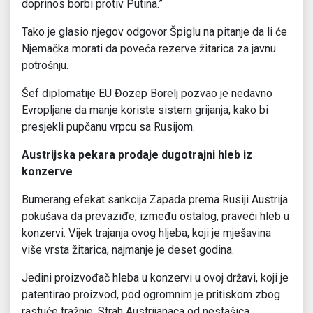
doprinos borbi protiv Putina.”
Tako je glasio njegov odgovor Špiglu na pitanje da li će
Njemačka morati da poveća rezerve žitarica za javnu
potrošnju.
Šef diplomatije EU Đozep Borelj pozvao je nedavno
Evropljane da manje koriste sistem grijanja, kako bi
presjekli pupčanu vrpcu sa Rusijom.
Austrijska pekara prodaje dugotrajni hleb iz
konzerve
Bumerang efekat sankcija Zapada prema Rusiji Austrija
pokušava da prevaziđe, između ostalog, praveći hleb u
konzervi. Vijek trajanja ovog hljeba, koji je mješavina
više vrsta žitarica, najmanje je deset godina.
Jedini proizvođač hleba u konzervi u ovoj državi, koji je
patentirao proizvod, pod ogromnim je pritiskom zbog
rastuće tražnje. Strah Austrijanaca od nestašica