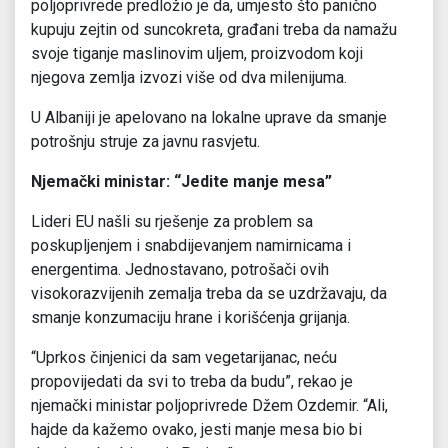
poljoprivrede predložio je da, umjesto što panično
kupuju zejtin od suncokreta, građani treba da namažu
svoje tiganje maslinovim uljem, proizvodom koji
njegova zemlja izvozi više od dva milenijuma.
U Albaniji je apelovano na lokalne uprave da smanje
potrošnju struje za javnu rasvjetu.
Njemački ministar: “Jedite manje mesa”
Lideri EU našli su rješenje za problem sa
poskupljenjem i snabdijevanjem namirnicama i
energentima. Jednostavano, potrošači ovih
visokorazvijenih zemalja treba da se uzdržavaju, da
smanje konzumaciju hrane i korišćenja grijanja.
“Uprkos činjenici da sam vegetarijanac, neću
propovijedati da svi to treba da budu”, rekao je
njemački ministar poljoprivrede Džem Ozdemir. “Ali,
hajde da kažemo ovako, jesti manje mesa bio bi