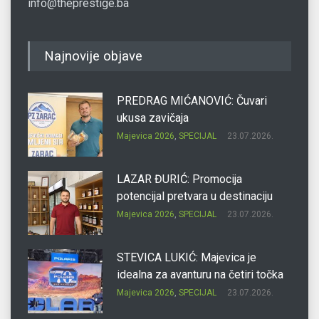
info@theprestige.ba
Najnovije objave
PREDRAG MIĆANOVIĆ: Čuvari
ukusa zavičaja
Majevica 2026
,
SPECIJAL
23.07.2026.
LAZAR ĐURIĆ: Promocija
potencijal pretvara u destinaciju
Majevica 2026
,
SPECIJAL
23.07.2026.
STEVICA LUKIĆ: Majevica je
idealna za avanturu na četiri točka
Majevica 2026
,
SPECIJAL
23.07.2026.