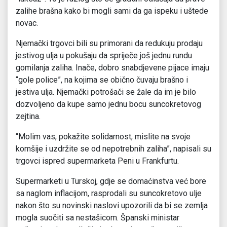
zalihe brašna kako bi mogli sami da ga ispeku i uštede
novac.
Njemački trgovci bili su primorani da redukuju prodaju
jestivog ulja u pokušaju da spriječe još jednu rundu
gomilanja zaliha. Inače, dobro snabdjevene pijace imaju
“gole police”, na kojima se obično čuvaju brašno i
jestiva ulja. Njemački potrošači se žale da im je bilo
dozvoljeno da kupe samo jednu bocu suncokretovog
zejtina.
“Molim vas, pokažite solidarnost, mislite na svoje
komšije i uzdržite se od nepotrebnih zaliha”, napisali su
trgovci ispred supermarketa Peni u Frankfurtu.
Supermarketi u Turskoj, gdje se domaćinstva već bore
sa naglom inflacijom, rasprodali su suncokretovo ulje
nakon što su novinski naslovi upozorili da bi se zemlja
mogla suočiti sa nestašicom. Španski ministar