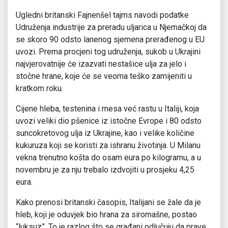
Ugledni britanski Fajnenšel tajms navodi podatke
Udruženja industrije za preradu uljarica u Njemačkoj da
se skoro 90 odsto lanenog sjemena prerađenog u EU
uvozi. Prema procjeni tog udruženja, sukob u Ukrajini
najvjerovatnije će izazvati nestašice ulja za jelo i
stočne hrane, koje će se veoma teško zamijeniti u
kratkom roku.
Cijene hleba, testenina i mesa već rastu u Italiji, koja
uvozi veliki dio pšenice iz istočne Evrope i 80 odsto
suncokretovog ulja iz Ukrajine, kao i velike količine
kukuruza koji se koristi za ishranu životinja. U Milanu
vekna trenutno košta do osam eura po kilogramu, a u
novembru je za nju trebalo izdvojiti u prosjeku 4,25
eura.
Kako prenosi britanski časopis, Italijani se žale da je
hleb, koji je oduvjek bio hrana za siromašne, postao
“luksuz”. To je razlog što se građani odlučuju da prave