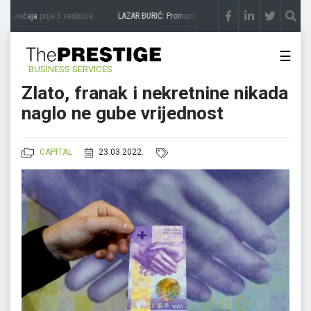
zavičaja
prije 3 sedmice
LAZAR ĐURIĆ: Promocija potencijal pretvara u destinaciju
p
☰
BUSINESS SERVICES
Zlato, franak i nekretnine nikada
naglo ne gube vrijednost
CAPITAL
23.03.2022.