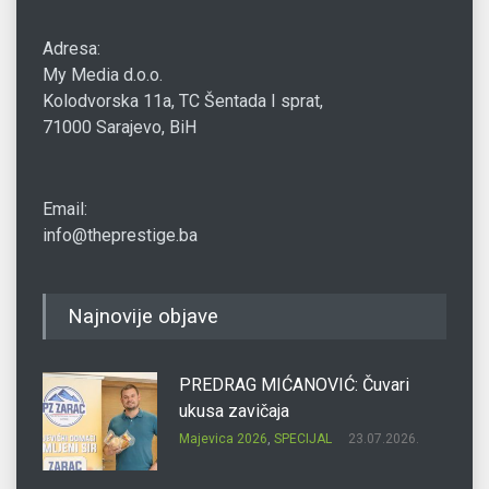
Adresa:
My Media d.o.o.
Kolodvorska 11a, TC Šentada I sprat,
71000 Sarajevo, BiH
Email:
info@theprestige.ba
Najnovije objave
PREDRAG MIĆANOVIĆ: Čuvari
ukusa zavičaja
Majevica 2026
,
SPECIJAL
23.07.2026.