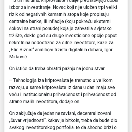
– S’tim na umu, kriptovalute i dalje predstavljaju dobar
izbor za investiranje. Novac koji nije uložen trpi veliki
rizik od negativnih kamatnih stopa koje propisuju
centralne banke, ili inflacije (koju pokreću eksterni
šokovi na strani ponude) koja je zahvatila svjetsko
tržište, dokle god su druge investicione opcije poput
nekretnina nedostižne za sitne investitore, kaže za
„Blic Biznis“ analitičar tržišta digitalnih dobara, Igor
Mirković.
On ističe da treba obratiti pažnju na jednu stvar.
– Tehnologija iza kriptovaluta je trenutno u velikom
razvoju, a same kriptovalute iz dana u dan imaju sve
veću i institucionalnu prihvaćenost i prihvaćenost od
strane malih investitora, dodaje on.
On zaključuje da jedan nezavisni, decentralizovani
„čuvar vrijednosti“, kakav je bitkoin, treba da bude dio
svakog investitorskog portfolia, te da shodno brizi o