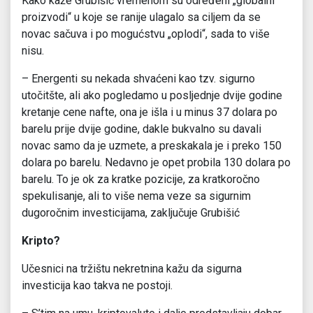
Kako kaže Grubišić vremenom su određeni „globalni
proizvodi“ u koje se ranije ulagalo sa ciljem da se
novac sačuva i po mogućstvu „oplodi“, sada to više
nisu.
– Energenti su nekada shvaćeni kao tzv. sigurno
utočitšte, ali ako pogledamo u posljednje dvije godine
kretanje cene nafte, ona je išla i u minus 37 dolara po
barelu prije dvije godine, dakle bukvalno su davali
novac samo da je uzmete, a preskakala je i preko 150
dolara po barelu. Nedavno je opet probila 130 dolara po
barelu. To je ok za kratke pozicije, za kratkoročno
spekulisanje, ali to više nema veze sa sigurnim
dugoročnim investicijama, zaključuje Grubišić
Kripto?
Učesnici na tržištu nekretnina kažu da sigurna
investicija kao takva ne postoji.