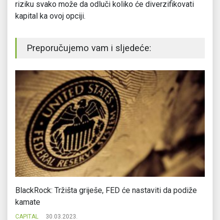
riziku svako može da odluči koliko će diverzifikovati
kapital ka ovoj opciji.
Preporučujemo vam i sljedeće:
BlackRock: Tržišta griješe, FED će nastaviti da podiže
Zb
kamate
CA
CAPITAL
30.03.2023.