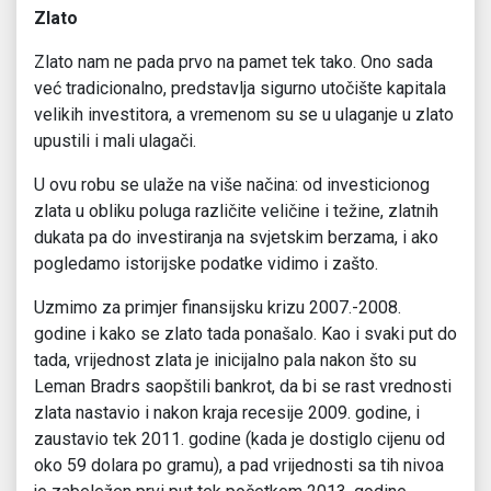
Zlato
Zlato nam ne pada prvo na pamet tek tako. Ono sada
već tradicionalno, predstavlja sigurno utočište kapitala
velikih investitora, a vremenom su se u ulaganje u zlato
upustili i mali ulagači.
U ovu robu se ulaže na više načina: od investicionog
zlata u obliku poluga različite veličine i težine, zlatnih
dukata pa do investiranja na svjetskim berzama, i ako
pogledamo istorijske podatke vidimo i zašto.
Uzmimo za primjer finansijsku krizu 2007.-2008.
godine i kako se zlato tada ponašalo. Kao i svaki put do
tada, vrijednost zlata je inicijalno pala nakon što su
Leman Bradrs saopštili bankrot, da bi se rast vrednosti
zlata nastavio i nakon kraja recesije 2009. godine, i
zaustavio tek 2011. godine (kada je dostiglo cijenu od
oko 59 dolara po gramu), a pad vrijednosti sa tih nivoa