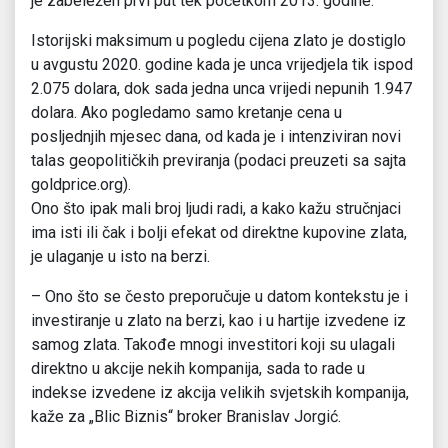
je zabeležen prvi put tek početkom 2013. godine.
Istorijski maksimum u pogledu cijena zlato je dostiglo
u avgustu 2020. godine kada je unca vrijedjela tik ispod
2.075 dolara, dok sada jedna unca vrijedi nepunih 1.947
dolara. Ako pogledamo samo kretanje cena u
posljednjih mjesec dana, od kada je i intenziviran novi
talas geopolitičkih previranja (podaci preuzeti sa sajta
goldprice.org).
Ono što ipak mali broj ljudi radi, a kako kažu stručnjaci
ima isti ili čak i bolji efekat od direktne kupovine zlata,
je ulaganje u isto na berzi.
– Ono što se često preporučuje u datom kontekstu je i
investiranje u zlato na berzi, kao i u hartije izvedene iz
samog zlata. Takođe mnogi investitori koji su ulagali
direktno u akcije nekih kompanija, sada to rade u
indekse izvedene iz akcija velikih svjetskih kompanija,
kaže za „Blic Biznis“ broker Branislav Jorgić.