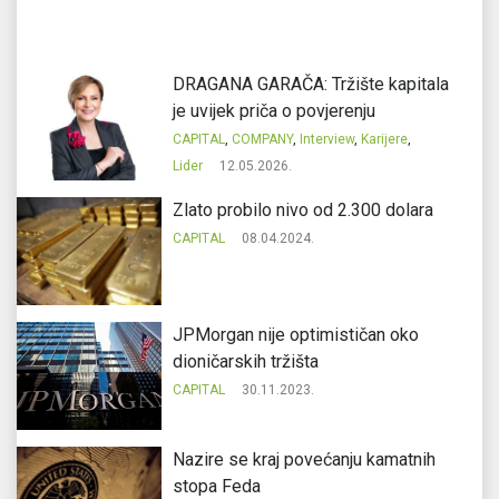
DRAGANA GARAČA: Tržište kapitala
je uvijek priča o povjerenju
CAPITAL
,
COMPANY
,
Interview
,
Karijere
,
Lider
12.05.2026.
Zlato probilo nivo od 2.300 dolara
CAPITAL
08.04.2024.
JPMorgan nije optimističan oko
dioničarskih tržišta
CAPITAL
30.11.2023.
Nazire se kraj povećanju kamatnih
stopa Feda