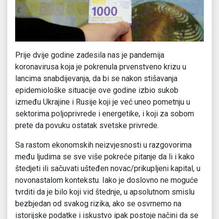
Prije dvije godine zadesila nas je pandemija
koronavirusa koja je pokrenula prvenstveno krizu u
lancima snabdijevanja, da bi se nakon stišavanja
epidemiološke situacije ove godine izbio sukob
između Ukrajine i Rusije koji je već uneo pometnju u
sektorima poljoprivrede i energetike, i koji za sobom
prete da povuku ostatak svetske privrede.
Sa rastom ekonomskih neizvjesnosti u razgovorima
među ljudima se sve više pokreće pitanje da li i kako
štedjeti ili sačuvati ušteđen novac/prikupljeni kapital, u
novonastalom kontekstu. Iako je doslovno ne moguće
tvrditi da je bilo koji vid štednje, u apsolutnom smislu
bezbjedan od svakog rizika, ako se osvrnemo na
istorijske podatke i iskustvo ipak postoje načini da se