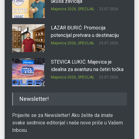
ukusa zavičaja
Majevica 2026
,
SPECIJAL
23.07.2026.
LAZAR ĐURIĆ: Promocija
potencijal pretvara u destinaciju
Majevica 2026
,
SPECIJAL
23.07.2026.
STEVICA LUKIĆ: Majevica je
idealna za avanturu na četiri točka
Majevica 2026
,
SPECIJAL
23.07.2026.
DRAGAN OSTOJIĆ: Moj karakter je
Newsletter!
iskovan na Majevici
Majevica 2026
,
SPECIJAL
23.07.2026.
Prijavite se za Newsletter! Ako želite da imate
svake sedmice editorijal i naše nove priče u Vašem
Inboxu.
SLAĐANA ZGONJANIN: Industrija
sa licem zajednice