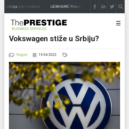
a zavičaja
prije 3 sedmice
LAZAR ĐURIĆ: Promocija potencijal pretvara u destinaciju
☰
BUSINESS SERVICES
Vokswagen stiže u Srbiju?
Region
19.04.2022.