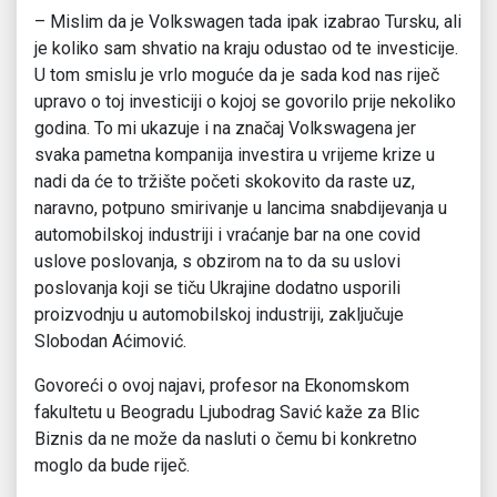
– Mislim da je Volkswagen tada ipak izabrao Tursku, ali
je koliko sam shvatio na kraju odustao od te investicije.
U tom smislu je vrlo moguće da je sada kod nas riječ
upravo o toj investiciji o kojoj se govorilo prije nekoliko
godina. To mi ukazuje i na značaj Volkswagena jer
svaka pametna kompanija investira u vrijeme krize u
nadi da će to tržište početi skokovito da raste uz,
naravno, potpuno smirivanje u lancima snabdijevanja u
automobilskoj industriji i vraćanje bar na one covid
uslove poslovanja, s obzirom na to da su uslovi
poslovanja koji se tiču Ukrajine dodatno usporili
proizvodnju u automobilskoj industriji, zaključuje
Slobodan Aćimović.
Govoreći o ovoj najavi, profesor na Ekonomskom
fakultetu u Beogradu Ljubodrag Savić kaže za Blic
Biznis da ne može da nasluti o čemu bi konkretno
moglo da bude riječ.