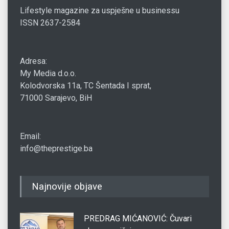
Lifestyle magazine za uspješne u businessu
ISSN 2637-2584
Adresa:
My Media d.o.o.
Kolodvorska 11a, TC Šentada I sprat,
71000 Sarajevo, BiH
Email:
info@theprestige.ba
Najnovije objave
PREDRAG MIĆANOVIĆ: Čuvari