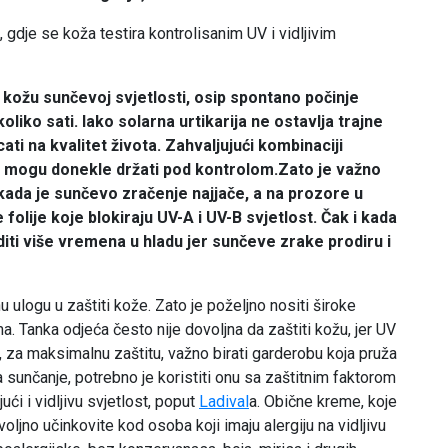
, gdje se koža testira kontrolisanim UV i vidljivim
 kožu sunčevoj svjetlosti, osip spontano počinje
liko sati. Iako solarna urtikarija ne ostavlja trajne
ti na kvalitet života. Zahvaljujući kombinaciji
se mogu donekle držati pod kontrolom.
Zato je važno
kada je sunčevo zračenje najjače, a na prozore u
e folije koje blokiraju UV-A i UV-B svjetlost. Čak i kada
oditi više vremena u hladu jer sunčeve zrake prodiru i
nu ulogu u zaštiti kože. Zato je poželjno nositi široke
a. Tanka odjeća često nije dovoljna da zaštiti kožu, jer UV
je, za maksimalnu zaštitu, važno birati garderobu koja pruža
 sunčanje, potrebno je koristiti onu sa zaštitnim faktorom
ući i vidljivu svjetlost, poput
Ladival
a. Obične kreme, koje
ljno učinkovite kod osoba koji imaju alergiju na vidljivu