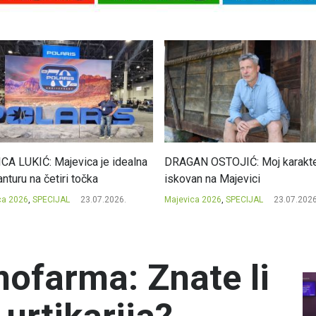
CA LUKIĆ: Majevica je idealna
DRAGAN OSTOJIĆ: Moj karakte
nturu na četiri točka
iskovan na Majevici
ca 2026
,
SPECIJAL
23.07.2026.
Majevica 2026
,
SPECIJAL
23.07.2026
mofarma: Znate li