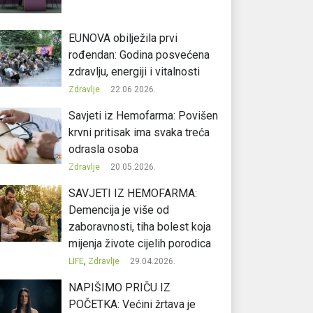
EUNOVA obilježila prvi
rođendan: Godina posvećena
zdravlju, energiji i vitalnosti
Zdravlje
22.06.2026.
Savjeti iz Hemofarma: Povišen
krvni pritisak ima svaka treća
odrasla osoba
Zdravlje
20.05.2026.
SAVJETI IZ HEMOFARMA:
Demencija je više od
zaboravnosti, tiha bolest koja
mijenja živote cijelih porodica
LIFE
,
Zdravlje
29.04.2026.
NAPIŠIMO PRIČU IZ
POČETKA: Većini žrtava je