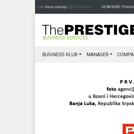
AG MIĆANOVIĆ: Čuvari ukusa zavičaja
prije 3 sedmice
LAZAR ĐURIĆ: Promocija pote
BUSINESS SERVICES
BUSINESS KLUB
MANAGER
COMPA