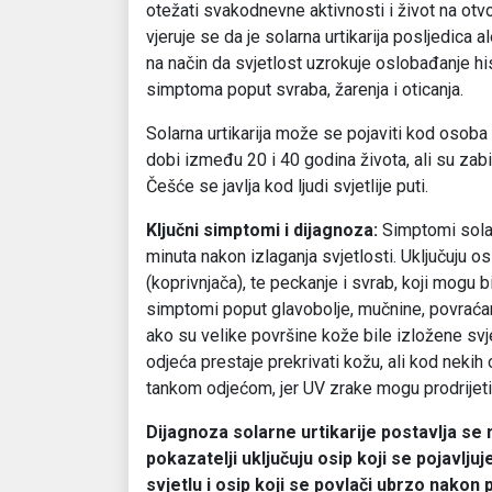
otežati svakodnevne aktivnosti i život na otv
vjeruje se da je solarna urtikarija posljedica
na način da svjetlost uzrokuje oslobađanje hi
simptoma poput svraba, žarenja i oticanja.
Solarnа urtikarija može se pojaviti kod osoba bi
dobi između 20 i 40 godina života, ali su zabi
Češće se javlja kod ljudi svjetlije puti.
Ključni simptomi i dijagnoza:
Simptomi solarn
minuta nakon izlaganja svjetlosti. Uključuju os
(koprivnjača), te peckanje i svrab, koji mogu bit
simptomi poput glavobolje, mučnine, povraćanj
ako su velike površine kože bile izložene svje
odjeća prestaje prekrivati kožu, ali kod nekih
tankom odjećom, jer UV zrake mogu prodrijeti 
Dijagnoza solarne urtikarije postavlja se 
pokazatelji uključuju osip koji se pojavlju
svjetlu i osip koji se povlači ubrzo nakon 