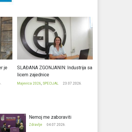
r je
SLAĐANA ZGONJANIN: Industrija sa
NIKOLA GAVRIĆ: L
licem zajednice
regionalni uspje
.
Majevica 2026
,
SPECIJAL
23.07.2026.
Majevica 2026
,
SPEC
Nemoj me zaboraviti
Zdravlje
04.07.2026.