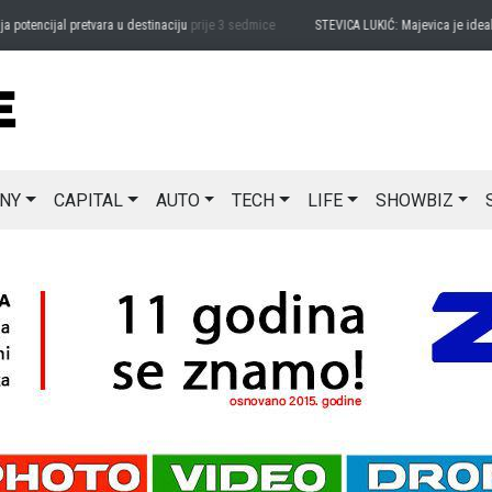
ncijal pretvara u destinaciju
prije 3 sedmice
STEVICA LUKIĆ: Majevica je idealna za 
NY
CAPITAL
AUTO
TECH
LIFE
SHOWBIZ