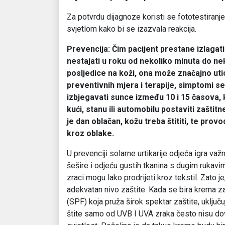
Za potvrdu dijagnoze koristi se fototestiranje
svjetlom kako bi se izazvala reakcija.
Prevencija:
Čim pacijent prestane izlagati
nestajati u roku od nekoliko minuta do neko
posljedice na koži, ona može značajno utica
preventivnih mjera i terapije, simptomi 
izbjegavati sunce između 10 i 15 časova, 
kući, stanu ili automobilu postaviti zaštitn
je dan oblačan, kožu treba štititi, te prov
kroz oblake.
U prevenciji solarne urtikarije odjeća igra važ
šešire i odjeću gustih tkanina s dugim rukavim
zraci mogu lako prodrijeti kroz tekstil. Zato 
adekvatan nivo zaštite. Kada se bira krema za
(SPF) koja pruža širok spektar zaštite, uključuj
štite samo od UVB I UVA zraka često nisu dovo