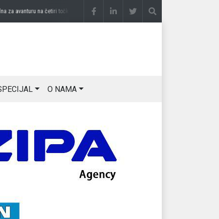
avanturu na četiri točka
prije 3 sedmice
DRAGAN OSTOJIĆ: Moj karakter je iskovan 
SPECIJAL
O NAMA