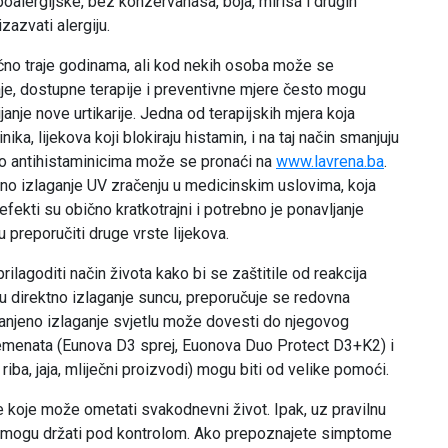
poalergijske, bez konzervanasa, boja, mirisa i drugih
izazvati alergiju.
čno traje godinama, ali kod nekih osoba može se
enje, dostupne terapije i preventivne mjere često mogu
anje nove urtikarije. Jedna od terapijskih mjera koja
a, lijekova koji blokiraju histamin, i na taj način smanjuju
ja o antihistaminicima može se pronaći na
www.lavrena.ba
.
isano izlaganje UV zračenju u medicinskim uslovima, koja
efekti su obično kratkotrajni i potrebno je ponavljanje
gu preporučiti druge vrste lijekova.
lagoditi način života kako bi se zaštitile od reakcija
ju direktno izlaganje suncu, preporučuje se redovna
manjeno izlaganje svjetlu može dovesti do njegovog
emenata (Eunova D3 sprej, Euonova Duo Protect D3+K2) i
ba, jaja, mliječni proizvodi) mogu biti od velike pomoći.
nje koje može ometati svakodnevni život. Ipak, uz pravilnu
se mogu držati pod kontrolom. Ako prepoznajete simptome