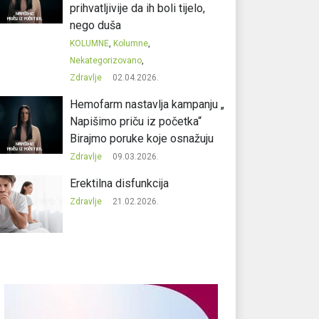
prihvatljivije da ih boli tijelo,
nego duša
KOLUMNE
,
Kolumne
,
Nekategorizovano
,
Zdravlje
02.04.2026.
Hemofarm nastavlja kampanju „
Napišimo priču iz početka“
Birajmo poruke koje osnažuju
Zdravlje
09.03.2026.
Erektilna disfunkcija
Zdravlje
21.02.2026.