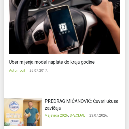
ma
Uber mijenja model naplate do kraja godine
Az
Automobil
26.07.2017.
Be
PREDRAG MIĆANOVIĆ: Čuvari ukusa
zavičaja
Majevica 2026
,
SPECIJAL
23.07.2026.