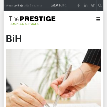
sa zavičaja
prije 2 sedmice
LAZAR ĐURIĆ: Promocija potencijal pretvara u destinacij
☰
BUSINESS SERVICES
BiH