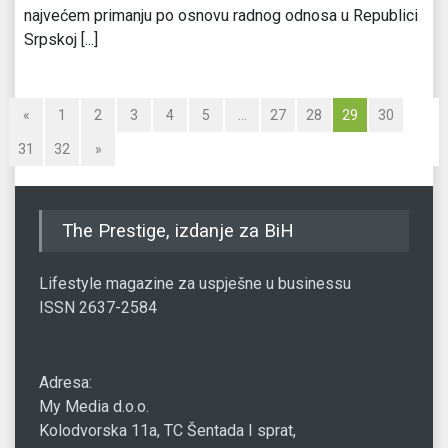
najvećem primanju po osnovu radnog odnosa u Republici
Srpskoj [...]
«
1
2
3
4
5
…
27
28
29
30
31
32
»
The Prestige, izdanje za BiH
Lifestyle magazine za uspješne u businessu
ISSN 2637-2584
Adresa:
My Media d.o.o.
Kolodvorska 11a, TC Šentada I sprat,