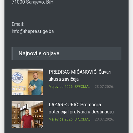
71000 Sarajevo, BiH
Email:
info@theprestige.ba
Najnovije objave
PREDRAG MIĆANOVIĆ: Čuvari
ukusa zavičaja
Majevica 2026
,
SPECIJAL
23.07.2026.
LAZAR ĐURIĆ: Promocija
potencijal pretvara u destinaciju
Majevica 2026
,
SPECIJAL
23.07.2026.