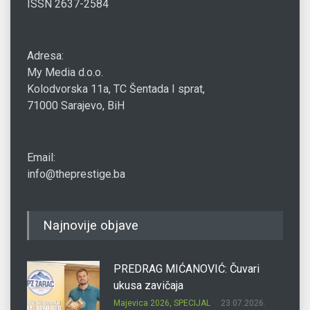
ISSN 2637-2584
Adresa:
My Media d.o.o.
Kolodvorska 11a, TC Šentada I sprat,
71000 Sarajevo, BiH
Email:
info@theprestige.ba
Najnovije objave
PREDRAG MIĆANOVIĆ: Čuvari
ukusa zavičaja
Majevica 2026
,
SPECIJAL
23.07.2026.