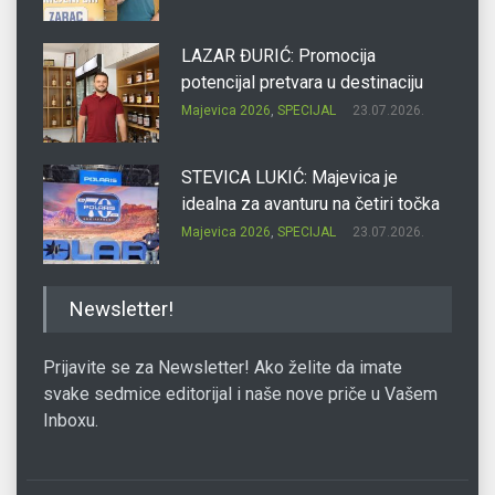
LAZAR ĐURIĆ: Promocija
potencijal pretvara u destinaciju
Majevica 2026
,
SPECIJAL
23.07.2026.
STEVICA LUKIĆ: Majevica je
idealna za avanturu na četiri točka
Majevica 2026
,
SPECIJAL
23.07.2026.
DRAGAN OSTOJIĆ: Moj karakter je
Newsletter!
iskovan na Majevici
Majevica 2026
,
SPECIJAL
23.07.2026.
Prijavite se za Newsletter! Ako želite da imate
svake sedmice editorijal i naše nove priče u Vašem
Inboxu.
SLAĐANA ZGONJANIN: Industrija
sa licem zajednice
Majevica 2026
,
SPECIJAL
23.07.2026.