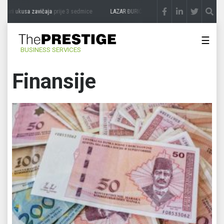
usa zavičaja
prije 3 sedmice
LAZAR ĐURIĆ: Promocija potencijal pretvara u destinac
☰
BUSINESS SERVICES
Finansije