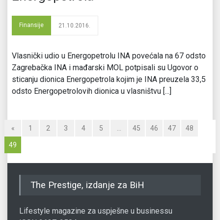
Finansije
21.10.2016.
Vlasnički udio u Energopetrolu INA povećala na 67 odsto
Zagrebačka INA i mađarski MOL potpisali su Ugovor o
sticanju dionica Energopetrola kojim je INA preuzela 33,5
odsto Energopetrolovih dionica u vlasništvu [...]
«
1
2
3
4
5
…
45
46
47
48
49
The Prestige, izdanje za BiH
Lifestyle magazine za uspješne u businessu