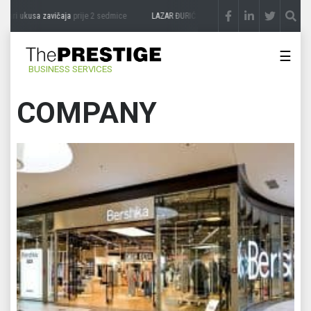
usa zavičaja
prije 2 sedmice
LAZAR ĐURIĆ: Promocija potencijal pretvara u destinac
☰
BUSINESS SERVICES
COMPANY