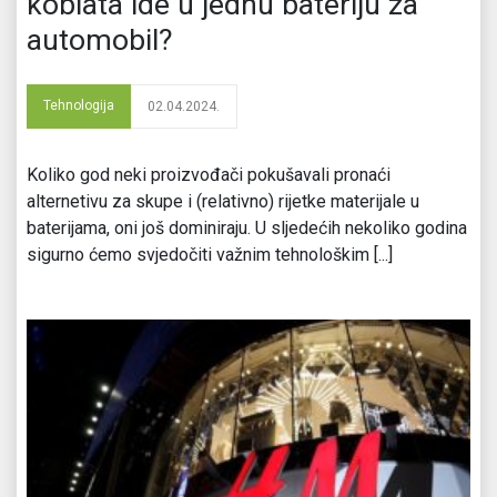
koblata ide u jednu bateriju za
automobil?
Tehnologija
02.04.2024.
Koliko god neki proizvođači pokušavali pronaći
alternetivu za skupe i (relativno) rijetke materijale u
baterijama, oni još dominiraju. U sljedećih nekoliko godina
sigurno ćemo svjedočiti važnim tehnološkim [...]