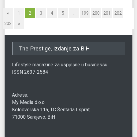
«
1
2
3
4
5
…
199
200
201
202
203
»
The Prestige, izdanje za BiH
Lifestyle magazine za uspješne u businessu
ISSN 2637-2584
Adresa:
My Media d.o.o.
Kolodvorska 11a, TC Šentada I sprat,
71000 Sarajevo, BiH