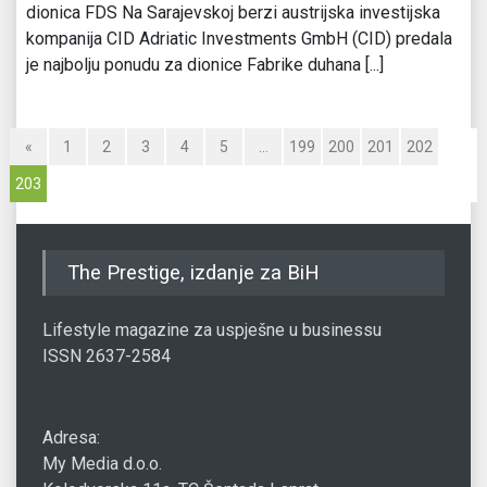
dionica FDS Na Sarajevskoj berzi austrijska investijska
kompanija CID Adriatic Investments GmbH (CID) predala
je najbolju ponudu za dionice Fabrike duhana [...]
«
1
2
3
4
5
…
199
200
201
202
203
The Prestige, izdanje za BiH
Lifestyle magazine za uspješne u businessu
ISSN 2637-2584
Adresa:
My Media d.o.o.