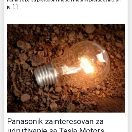
je, [...]
Panasonik zainteresovan za
udruživanje sa Tesla Motors