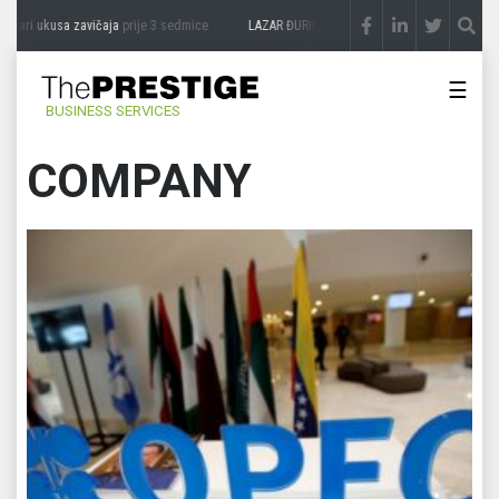
ukusa zavičaja
prije 3 sedmice
LAZAR ĐURIĆ: Promocija potencijal pretvara u destin
☰
BUSINESS SERVICES
COMPANY