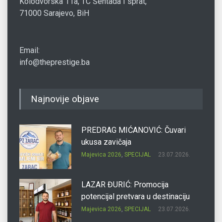
Kolodvorska 11a, TC Šentada I sprat,
71000 Sarajevo, BiH
Email:
info@theprestige.ba
Najnovije objave
PREDRAG MIĆANOVIĆ: Čuvari
ukusa zavičaja
Majevica 2026
,
SPECIJAL
23.07.2026.
LAZAR ĐURIĆ: Promocija
potencijal pretvara u destinaciju
Majevica 2026
,
SPECIJAL
23.07.2026.