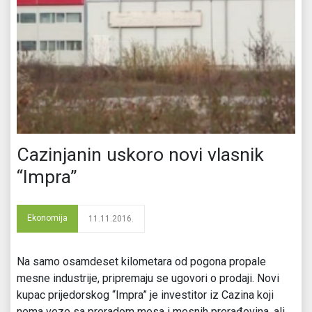
Cazinjanin uskoro novi vlasnik
“Impra”
Ekonomija
11.11.2016.
Na samo osamdeset kilometara od pogona propale
mesne industrije, pripremaju se ugovori o prodaji. Novi
kupac prijedorskog “Impra” je investitor iz Cazina koji
nema veze sa preradom mesa i mesnih prerađevina, ali