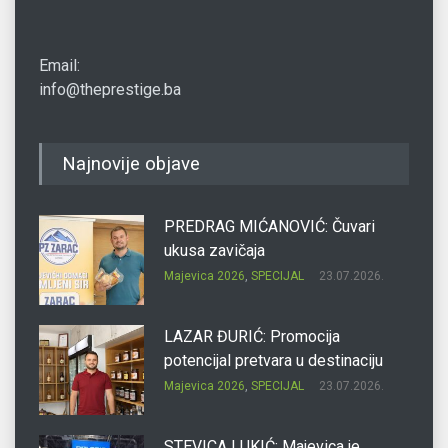
Email:
info@theprestige.ba
Najnovije objave
PREDRAG MIĆANOVIĆ: Čuvari
ukusa zavičaja
Majevica 2026
,
SPECIJAL
23.07.2026.
LAZAR ĐURIĆ: Promocija
potencijal pretvara u destinaciju
Majevica 2026
,
SPECIJAL
23.07.2026.
STEVICA LUKIĆ: Majevica je