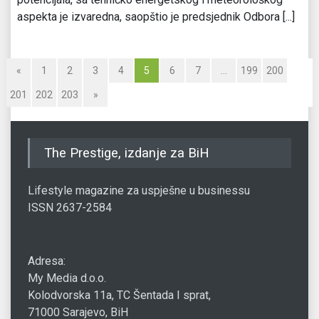
aspekta je izvaredna, saopštio je predsjednik Odbora [...]
«
1
2
3
4
5
6
7
…
199
200
201
202
203
»
The Prestige, izdanje za BiH
Lifestyle magazine za uspješne u businessu
ISSN 2637-2584
Adresa:
My Media d.o.o.
Kolodvorska 11a, TC Šentada I sprat,
71000 Sarajevo, BiH