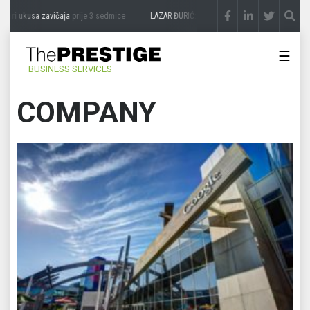
sa zavičaja
prije 3 sedmice
LAZAR ĐURIĆ: Promocija potencijal pretvara u destinaci
☰
BUSINESS SERVICES
COMPANY